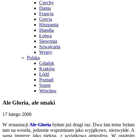
Czechy
Dania
Francja
Grecja
Hiszpania
Irlandia
Łotwa
Słowenia
Szwajcaria
Węgry
Polska
Gdańsk
Kraków
Łódź
Poznań
Sopot
Wrocław
Ale Gloria, ale smaki
17 lutego 2008
W restauracji
Ale Gloria
byłam już drugi raz. Dwa lata temu byłam
tam na weselu, jedzenie wspominam jako wyjątkowe, niezwykłe. A
samą imprezę jako piękną, z wyjątkową atmosferą. W ostatnim