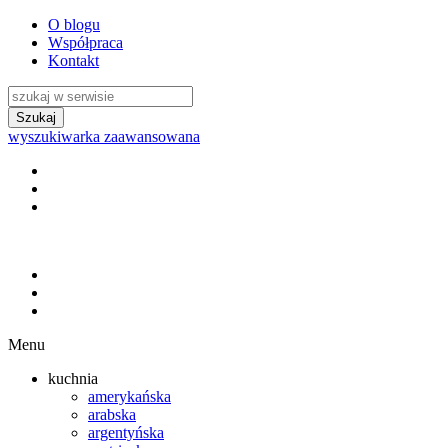
O blogu
Współpraca
Kontakt
wyszukiwarka zaawansowana
Menu
kuchnia
amerykańska
arabska
argentyńska