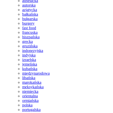
austriacka
autorska
azjatycka
bałkańska
bułgarska
burgery
fast food
francuska
hiszpańska
grecka
gruzińska
indonezyjska
indyjska
izraelska
jemeńska
kubańska
międzynarodowa
libańska
marokańska
meksykańska
niemiecka
orientalna
ormiańska
polska
portugalska