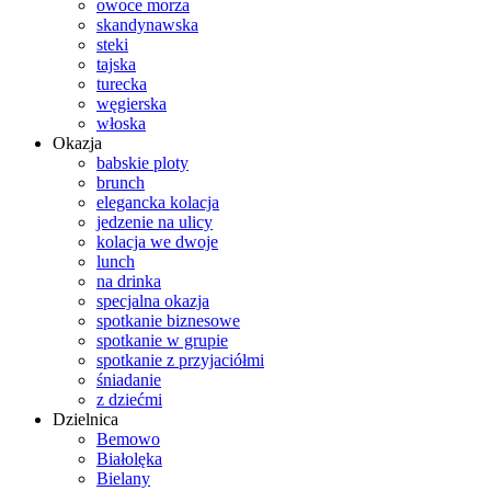
owoce morza
skandynawska
steki
tajska
turecka
węgierska
włoska
Okazja
babskie ploty
brunch
elegancka kolacja
jedzenie na ulicy
kolacja we dwoje
lunch
na drinka
specjalna okazja
spotkanie biznesowe
spotkanie w grupie
spotkanie z przyjaciółmi
śniadanie
z dziećmi
Dzielnica
Bemowo
Białolęka
Bielany