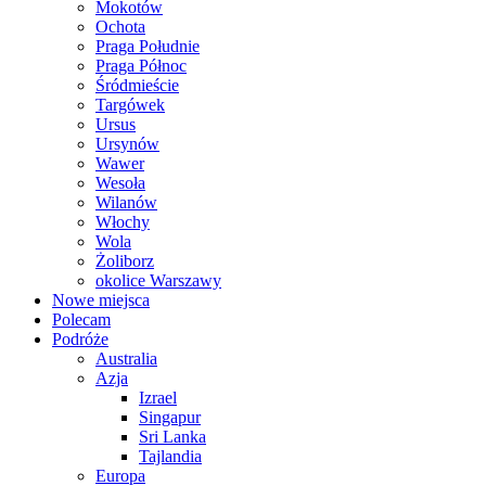
Mokotów
Ochota
Praga Południe
Praga Północ
Śródmieście
Targówek
Ursus
Ursynów
Wawer
Wesoła
Wilanów
Włochy
Wola
Żoliborz
okolice Warszawy
Nowe miejsca
Polecam
Podróże
Australia
Azja
Izrael
Singapur
Sri Lanka
Tajlandia
Europa