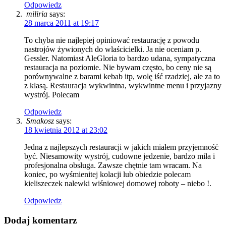
Odpowiedz
miliria
says:
28 marca 2011 at 19:17
To chyba nie najlepiej opiniować restaurację z powodu
nastrojów żywionych do wlaścicielki. Ja nie oceniam p.
Gessler. Natomiast AleGloria to bardzo udana, sympatyczna
restauracja na poziomie. Nie bywam często, bo ceny nie są
porównywalne z barami kebab itp, wolę iść rzadziej, ale za to
z klasą. Restauracja wykwintna, wykwintne menu i przyjazny
wystrój. Polecam
Odpowiedz
Smakosz
says:
18 kwietnia 2012 at 23:02
Jedna z najlepszych restauracji w jakich miałem przyjemność
być. Niesamowity wystrój, cudowne jedzenie, bardzo miła i
profesjonalna obsługa. Zawsze chętnie tam wracam. Na
koniec, po wyśmienitej kolacji lub obiedzie polecam
kieliszeczek nalewki wiśniowej domowej roboty – niebo !.
Odpowiedz
Dodaj komentarz