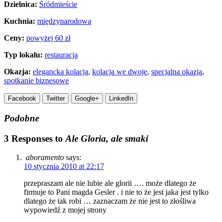
Dzielnica:
Śródmieście
Kuchnia:
międzynarodowa
Ceny:
powyżej 60 zł
Typ lokalu:
restauracja
Okazja:
elegancka kolacja
,
kolacja we dwoje
,
specjalna okazja
,
spotkanie biznesowe
Facebook
Twitter
Google+
LinkedIn
Podobne
3 Responses to
Ale Gloria, ale smaki
aboramento
says:
10 stycznia 2010 at 22:17
przepraszam ale nie lubie ale glorii …. może dlatego że
firmuje to Pani magda Gesler . i nie to że jest jaka jest tylko
dlatego że tak robi … zaznaczam że nie jest to złośliwa
wypowiedź z mojej strony