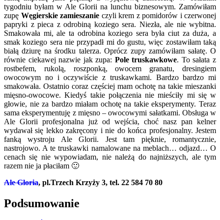
tygodniu byłam w Ale Glorii na lunchu biznesowym. Zamówiłam
zupę
Węgierskie zamieszanie
czyli krem z pomidorów i czerwonej
papryki z pieca z odrobiną koziego sera. Niezła, ale nie wybitna.
Smakowała mi, ale ta odrobina koziego sera była ciut za duża, a
smak koziego sera nie przypadł mi do gustu, więc zostawiłam taką
białą dziurę na środku talerza. Oprócz zupy zamówiłam sałatę. O
równie ciekawej nazwie jak zupa:
Pole truskawkowe
. To sałata z
rostbefem, rukolą, roszponką, owocem granatu, dresingiem
owocowym no i oczywiście z truskawkami. Bardzo bardzo mi
smakowała. Ostatnio coraz częściej mam ochotę na takie mieszanki
mięsno-owocowe. Kiedyś takie połączenia nie mieściły mi się w
głowie, nie za bardzo miałam ochotę na takie eksperymenty. Teraz
sama eksperymentuję z mięsno – owocowymi sałatkami. Obsługa w
Ale Glorii profesjonalna już od wejścia, choć nasz pan kelner
wydawał się lekko zakręcony i nie do końca profesjonalny. Jestem
fanką wystroju Ale Glorii. Jest tam pięknie, romantycznie,
nastrojowo. A te truskawki namalowane na meblach… odjazd… O
cenach się nie wypowiadam, nie należą do najniższych, ale tym
razem nie ja płaciłam 🙂
Ale Gloria
, pl.Trzech Krzyży 3, tel. 22 584 70 80
Podsumowanie