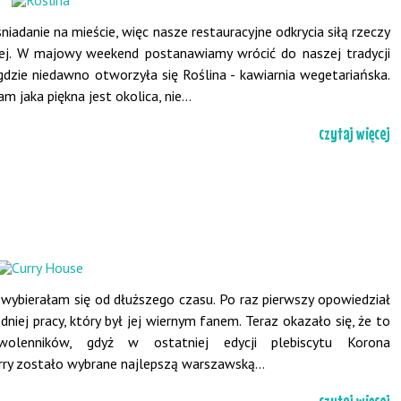
iadanie na mieście, więc nasze restauracyjne odkrycia siłą rzeczy
nej. W majowy weekend postanawiamy wrócić do naszej tradycji
gdzie niedawno otworzyła się Roślina - kawiarnia wegetariańska.
jaka piękna jest okolica, nie...
czytaj więcej
h wybierałam się od dłuższego czasu. Po raz pierwszy opowiedział
dniej pracy, który był jej wiernym fanem. Teraz okazało się, że to
olenników, gdyż w ostatniej edycji plebiscytu Korona
y zostało wybrane najlepszą warszawską...
czytaj więcej