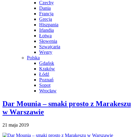
Czechy
Dania
Francja
Grecja
Hiszpania
Irlandia
Łotwa
Słowenia
Szwajcaria
Węgry
Polska
Gdańsk
Kraków
Łódź
Poznań
Sopot
Wrocław
Dar Mounia – smaki prosto z Marakeszu
w Warszawie
21 maja 2019