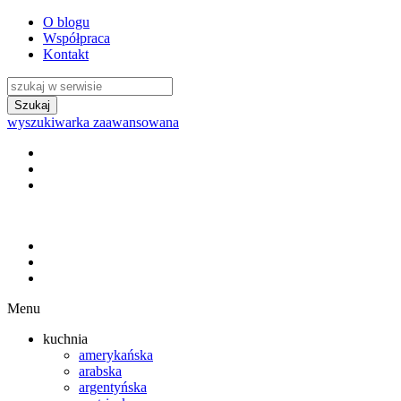
O blogu
Współpraca
Kontakt
wyszukiwarka zaawansowana
Menu
kuchnia
amerykańska
arabska
argentyńska