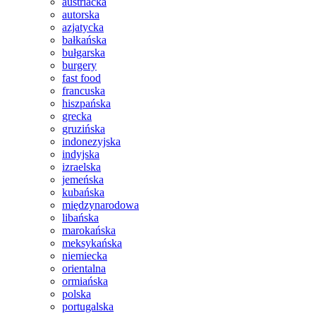
austriacka
autorska
azjatycka
bałkańska
bułgarska
burgery
fast food
francuska
hiszpańska
grecka
gruzińska
indonezyjska
indyjska
izraelska
jemeńska
kubańska
międzynarodowa
libańska
marokańska
meksykańska
niemiecka
orientalna
ormiańska
polska
portugalska