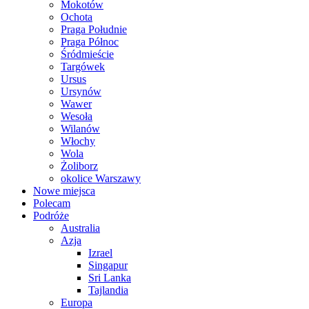
Mokotów
Ochota
Praga Południe
Praga Północ
Śródmieście
Targówek
Ursus
Ursynów
Wawer
Wesoła
Wilanów
Włochy
Wola
Żoliborz
okolice Warszawy
Nowe miejsca
Polecam
Podróże
Australia
Azja
Izrael
Singapur
Sri Lanka
Tajlandia
Europa