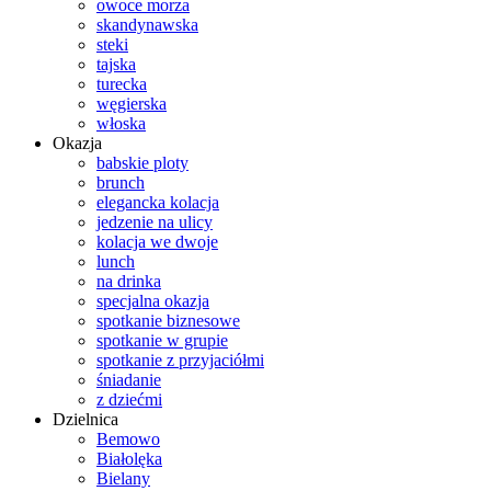
owoce morza
skandynawska
steki
tajska
turecka
węgierska
włoska
Okazja
babskie ploty
brunch
elegancka kolacja
jedzenie na ulicy
kolacja we dwoje
lunch
na drinka
specjalna okazja
spotkanie biznesowe
spotkanie w grupie
spotkanie z przyjaciółmi
śniadanie
z dziećmi
Dzielnica
Bemowo
Białolęka
Bielany