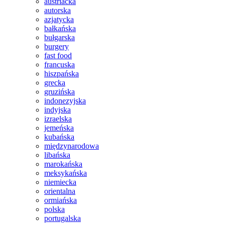
austriacka
autorska
azjatycka
bałkańska
bułgarska
burgery
fast food
francuska
hiszpańska
grecka
gruzińska
indonezyjska
indyjska
izraelska
jemeńska
kubańska
międzynarodowa
libańska
marokańska
meksykańska
niemiecka
orientalna
ormiańska
polska
portugalska