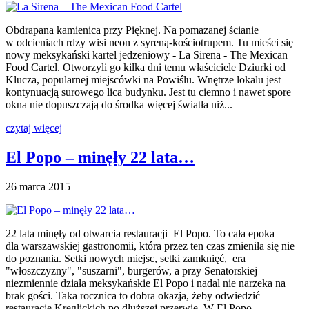
Obdrapana kamienica przy Pięknej. Na pomazanej ścianie
w odcieniach rdzy wisi neon z syreną-kościotrupem. Tu mieści się
nowy meksykański kartel jedzeniowy - La Sirena - The Mexican
Food Cartel. Otworzyli go kilka dni temu właściciele Dziurki od
Klucza, popularnej miejscówki na Powiślu. Wnętrze lokalu jest
kontynuacją surowego lica budynku. Jest tu ciemno i nawet spore
okna nie dopuszczają do środka więcej światła niż...
czytaj więcej
El Popo – minęły 22 lata…
26 marca 2015
22 lata minęły od otwarcia restauracji El Popo. To cała epoka
dla warszawskiej gastronomii, która przez ten czas zmieniła się nie
do poznania. Setki nowych miejsc, setki zamknięć, era
"włoszczyzny", "suszarni", burgerów, a przy Senatorskiej
niezmiennie działa meksykańskie El Popo i nadal nie narzeka na
brak gości. Taka rocznica to dobra okazja, żeby odwiedzić
restaurację Kręglickich po dłuższej przerwie. W El Popo...