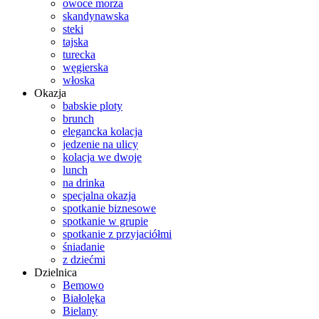
owoce morza
skandynawska
steki
tajska
turecka
węgierska
włoska
Okazja
babskie ploty
brunch
elegancka kolacja
jedzenie na ulicy
kolacja we dwoje
lunch
na drinka
specjalna okazja
spotkanie biznesowe
spotkanie w grupie
spotkanie z przyjaciółmi
śniadanie
z dziećmi
Dzielnica
Bemowo
Białolęka
Bielany