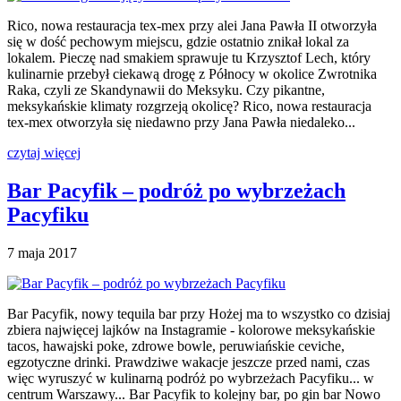
Rico, nowa restauracja tex-mex przy alei Jana Pawła II otworzyła
się w dość pechowym miejscu, gdzie ostatnio znikał lokal za
lokalem. Pieczę nad smakiem sprawuje tu Krzysztof Lech, który
kulinarnie przebył ciekawą drogę z Północy w okolice Zwrotnika
Raka, czyli ze Skandynawii do Meksyku. Czy pikantne,
meksykańskie klimaty rozgrzeją okolicę? Rico, nowa restauracja
tex-mex otworzyła się niedawno przy Jana Pawła niedaleko...
czytaj więcej
Bar Pacyfik – podróż po wybrzeżach
Pacyfiku
7 maja 2017
Bar Pacyfik, nowy tequila bar przy Hożej ma to wszystko co dzisiaj
zbiera najwięcej lajków na Instagramie - kolorowe meksykańskie
tacos, hawajski poke, zdrowe bowle, peruwiańskie ceviche,
egzotyczne drinki. Prawdziwe wakacje jeszcze przed nami, czas
więc wyruszyć w kulinarną podróż po wybrzeżach Pacyfiku... w
centrum Warszawy... Bar Pacyfik to kolejny bar, po gin bar Nowo