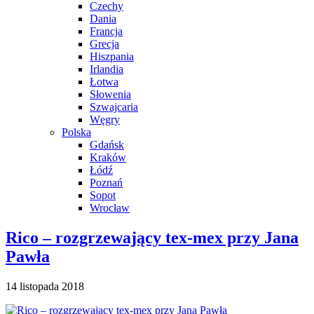
Czechy
Dania
Francja
Grecja
Hiszpania
Irlandia
Łotwa
Słowenia
Szwajcaria
Węgry
Polska
Gdańsk
Kraków
Łódź
Poznań
Sopot
Wrocław
Rico – rozgrzewający tex-mex przy Jana
Pawła
14 listopada 2018