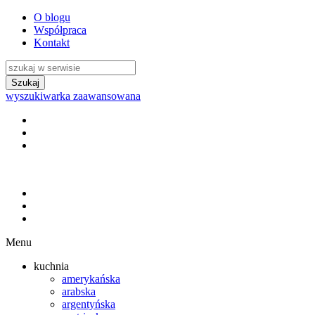
O blogu
Współpraca
Kontakt
wyszukiwarka zaawansowana
Menu
kuchnia
amerykańska
arabska
argentyńska