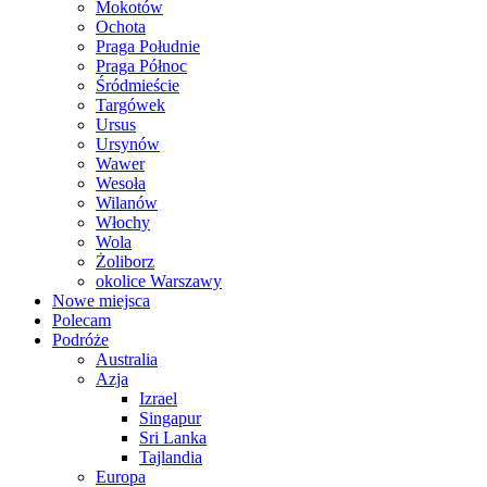
Mokotów
Ochota
Praga Południe
Praga Północ
Śródmieście
Targówek
Ursus
Ursynów
Wawer
Wesoła
Wilanów
Włochy
Wola
Żoliborz
okolice Warszawy
Nowe miejsca
Polecam
Podróże
Australia
Azja
Izrael
Singapur
Sri Lanka
Tajlandia
Europa