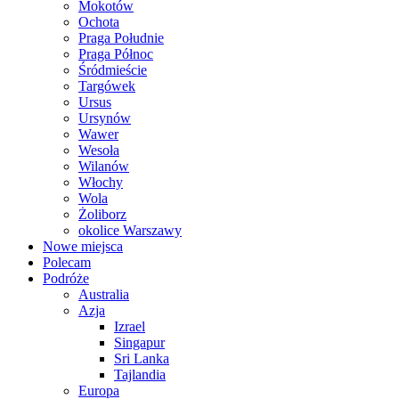
Mokotów
Ochota
Praga Południe
Praga Północ
Śródmieście
Targówek
Ursus
Ursynów
Wawer
Wesoła
Wilanów
Włochy
Wola
Żoliborz
okolice Warszawy
Nowe miejsca
Polecam
Podróże
Australia
Azja
Izrael
Singapur
Sri Lanka
Tajlandia
Europa