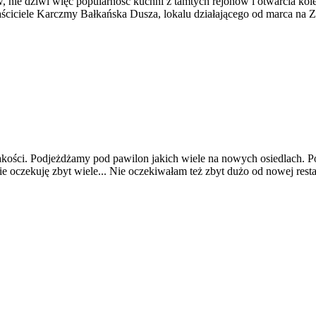
ie dziwi więc popularność kuchni z tamtych rejonów i otwarcia kole
łaściciele Karczmy Bałkańska Dusza, lokalu działającego od marca na
akości. Podjeżdżamy pod pawilon jakich wiele na nowych osiedlach. Po
oczekuję zbyt wiele... Nie oczekiwałam też zbyt dużo od nowej resta