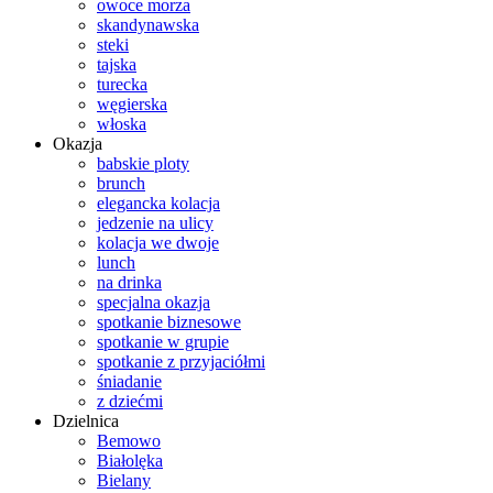
owoce morza
skandynawska
steki
tajska
turecka
węgierska
włoska
Okazja
babskie ploty
brunch
elegancka kolacja
jedzenie na ulicy
kolacja we dwoje
lunch
na drinka
specjalna okazja
spotkanie biznesowe
spotkanie w grupie
spotkanie z przyjaciółmi
śniadanie
z dziećmi
Dzielnica
Bemowo
Białolęka
Bielany