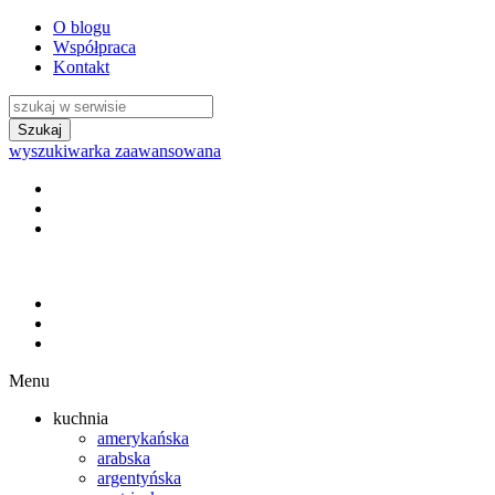
O blogu
Współpraca
Kontakt
wyszukiwarka zaawansowana
Menu
kuchnia
amerykańska
arabska
argentyńska