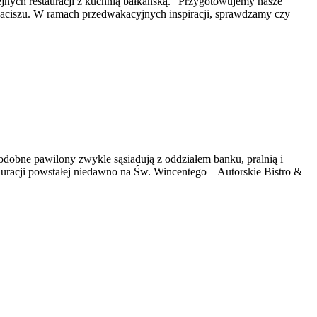
jnych restauracji z kuchnią bałkańską. "Przygotowujemy nasze
 Zaciszu. W ramach przedwakacyjnych inspiracji, sprawdzamy czy
dobne pawilony zwykle sąsiadują z oddziałem banku, pralnią i
uracji powstałej niedawno na Św. Wincentego – Autorskie Bistro &