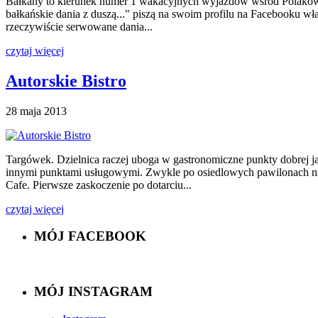
Bałkany to kierunek numer 1 wakacyjnych wyjazdów wśród Polaków, n
bałkańskie dania z duszą..." piszą na swoim profilu na Facebooku w
rzeczywiście serwowane dania...
czytaj więcej
Autorskie Bistro
28 maja 2013
Targówek. Dzielnica raczej uboga w gastronomiczne punkty dobrej j
innymi punktami usługowymi. Zwykle po osiedlowych pawilonach nie 
Cafe. Pierwsze zaskoczenie po dotarciu...
czytaj więcej
MÓJ FACEBOOK
MÓJ INSTAGRAM