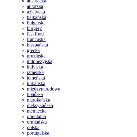
austriacka
autorska
azjatycka
bałkańska
bułgarska
burgery
fast food
francuska
hiszpańska
grecka
gruzińska
indonezyjska
indyjska
izraelska
jemeńska
kubańska
międzynarodowa
libańska
marokańska
meksykańska
niemiecka
orientalna
ormiańska
polska
portugalska