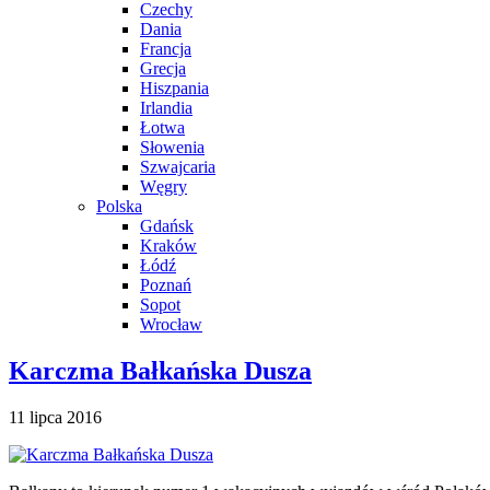
Czechy
Dania
Francja
Grecja
Hiszpania
Irlandia
Łotwa
Słowenia
Szwajcaria
Węgry
Polska
Gdańsk
Kraków
Łódź
Poznań
Sopot
Wrocław
Karczma Bałkańska Dusza
11 lipca 2016