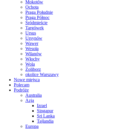
Mokotów
Ochota
Praga Południe
Praga Północ
Śródmieście
Targówek
Ursus
Ursynów
Wawer
Wesoła
Wilanów
Włochy
Wola
Żoliborz
okolice Warszawy
Nowe miejsca
Polecam
Podróże
Australia
Azja
Izrael
Singapur
Sri Lanka
Tajlandia
Europa