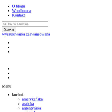
O blogu
Współpraca
Kontakt
wyszukiwarka zaawansowana
Menu
kuchnia
amerykańska
arabska
argentyńska