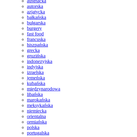
austriacka
autorska
azjatycka
bałkańska
bułgarska
burgery
fast food
francuska
hiszpańska
grecka
gruzińska
indonezyjska
indyjska
izraelska
jemeńska
kubańska
międzynarodowa
libańska
marokańska
meksykańska
niemiecka
orientalna
ormiańska
polska
portugalska