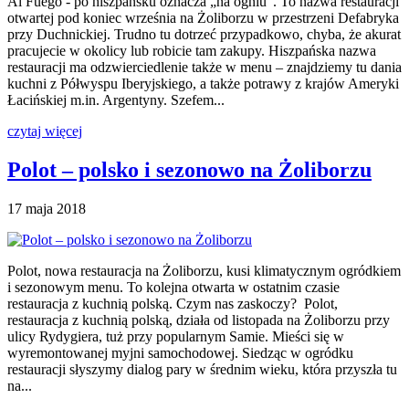
Al Fuego - po hiszpańsku oznacza „na ogniu”. To nazwa restauracji
otwartej pod koniec września na Żoliborzu w przestrzeni Defabryka
przy Duchnickiej. Trudno tu dotrzeć przypadkowo, chyba, że akurat
pracujecie w okolicy lub robicie tam zakupy. Hiszpańska nazwa
restauracji ma odzwierciedlenie także w menu – znajdziemy tu dania
kuchni z Półwyspu Iberyjskiego, a także potrawy z krajów Ameryki
Łacińskiej m.in. Argentyny. Szefem...
czytaj więcej
Polot – polsko i sezonowo na Żoliborzu
17 maja 2018
Polot, nowa restauracja na Żoliborzu, kusi klimatycznym ogródkiem
i sezonowym menu. To kolejna otwarta w ostatnim czasie
restauracja z kuchnią polską. Czym nas zaskoczy? Polot,
restauracja z kuchnią polską, działa od listopada na Żoliborzu przy
ulicy Rydygiera, tuż przy popularnym Samie. Mieści się w
wyremontowanej myjni samochodowej. Siedząc w ogródku
restauracji słyszymy dialog pary w średnim wieku, która przyszła tu
na...