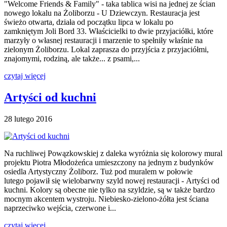
"Welcome Friends & Family" - taka tablica wisi na jednej ze ścian
nowego lokalu na Żoliborzu - U Dziewczyn. Restauracja jest
świeżo otwarta, działa od początku lipca w lokalu po
zamkniętym Joli Bord 33. Właścicielki to dwie przyjaciółki, które
marzyły o własnej restauracji i marzenie to spełniły właśnie na
zielonym Żoliborzu. Lokal zaprasza do przyjścia z przyjaciółmi,
znajomymi, rodziną, ale także... z psami,...
czytaj więcej
Artyści od kuchni
28 lutego 2016
Na ruchliwej Powązkowskiej z daleka wyróżnia się kolorowy mural
projektu Piotra Młodożeńca umieszczony na jednym z budynków
osiedla Artystyczny Żoliborz. Tuż pod muralem w połowie
lutego pojawił się wielobarwny szyld nowej restauracji - Artyści od
kuchni. Kolory są obecne nie tylko na szyldzie, są w także bardzo
mocnym akcentem wystroju. Niebiesko-zielono-żółta jest ściana
naprzeciwko wejścia, czerwone i...
czytaj więcej