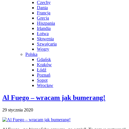
Czechy
Dania
Francja
Grecja
Hiszpania
Irlandia
Łotwa
Słowenia
Szwajcaria
Węgry
Polska
Gdańsk
Kraków
Łódź
Poznań
Sopot
Wrocław
Al Fuego – wracam jak bumerang!
29 stycznia 2020