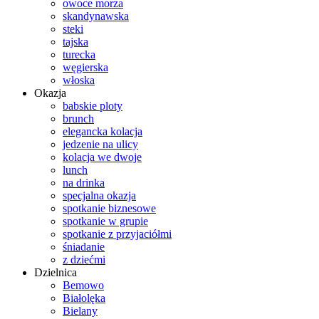
owoce morza
skandynawska
steki
tajska
turecka
węgierska
włoska
Okazja
babskie ploty
brunch
elegancka kolacja
jedzenie na ulicy
kolacja we dwoje
lunch
na drinka
specjalna okazja
spotkanie biznesowe
spotkanie w grupie
spotkanie z przyjaciółmi
śniadanie
z dziećmi
Dzielnica
Bemowo
Białolęka
Bielany