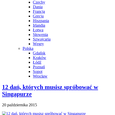
Czechy
Dania
Francja
Grecja
Hiszpania
Irlandia
Łotwa
Słowenia
Szwajcaria
Węgry
Polska
Gdańsk
Kraków
Łódź
Poznań
Sopot
Wrocław
12 dań, których musisz spróbować w
Singapurze
20 października 2015