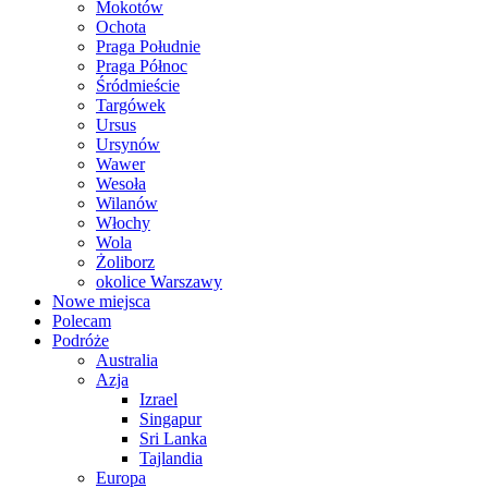
Mokotów
Ochota
Praga Południe
Praga Północ
Śródmieście
Targówek
Ursus
Ursynów
Wawer
Wesoła
Wilanów
Włochy
Wola
Żoliborz
okolice Warszawy
Nowe miejsca
Polecam
Podróże
Australia
Azja
Izrael
Singapur
Sri Lanka
Tajlandia
Europa