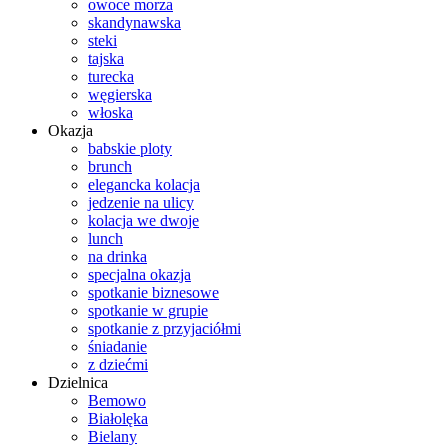
owoce morza
skandynawska
steki
tajska
turecka
węgierska
włoska
Okazja
babskie ploty
brunch
elegancka kolacja
jedzenie na ulicy
kolacja we dwoje
lunch
na drinka
specjalna okazja
spotkanie biznesowe
spotkanie w grupie
spotkanie z przyjaciółmi
śniadanie
z dziećmi
Dzielnica
Bemowo
Białolęka
Bielany