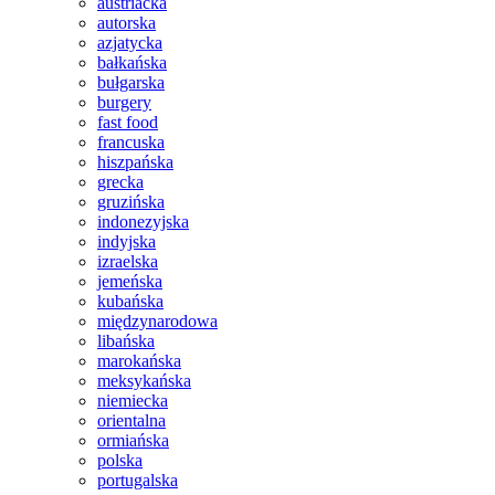
austriacka
autorska
azjatycka
bałkańska
bułgarska
burgery
fast food
francuska
hiszpańska
grecka
gruzińska
indonezyjska
indyjska
izraelska
jemeńska
kubańska
międzynarodowa
libańska
marokańska
meksykańska
niemiecka
orientalna
ormiańska
polska
portugalska