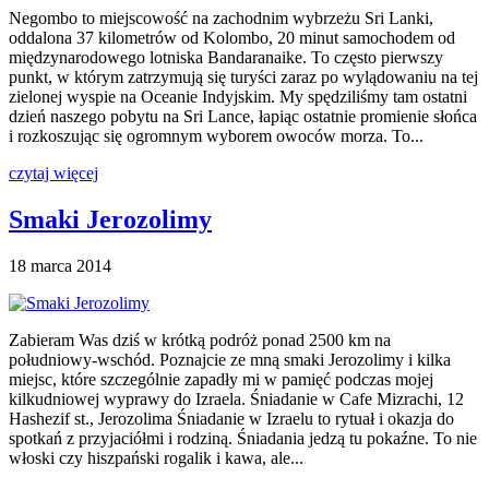
Negombo to miejscowość na zachodnim wybrzeżu Sri Lanki,
oddalona 37 kilometrów od Kolombo, 20 minut samochodem od
międzynarodowego lotniska Bandaranaike. To często pierwszy
punkt, w którym zatrzymują się turyści zaraz po wylądowaniu na tej
zielonej wyspie na Oceanie Indyjskim. My spędziliśmy tam ostatni
dzień naszego pobytu na Sri Lance, łapiąc ostatnie promienie słońca
i rozkoszując się ogromnym wyborem owoców morza. To...
czytaj więcej
Smaki Jerozolimy
18 marca 2014
Zabieram Was dziś w krótką podróż ponad 2500 km na
południowy-wschód. Poznajcie ze mną smaki Jerozolimy i kilka
miejsc, które szczególnie zapadły mi w pamięć podczas mojej
kilkudniowej wyprawy do Izraela. Śniadanie w Cafe Mizrachi, 12
Hashezif st., Jerozolima Śniadanie w Izraelu to rytuał i okazja do
spotkań z przyjaciółmi i rodziną. Śniadania jedzą tu pokaźne. To nie
włoski czy hiszpański rogalik i kawa, ale...