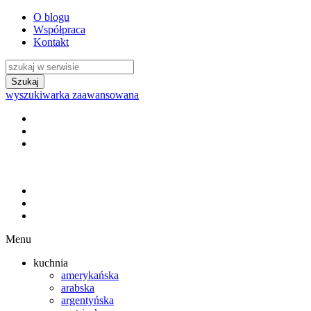
O blogu
Współpraca
Kontakt
wyszukiwarka zaawansowana
Menu
kuchnia
amerykańska
arabska
argentyńska