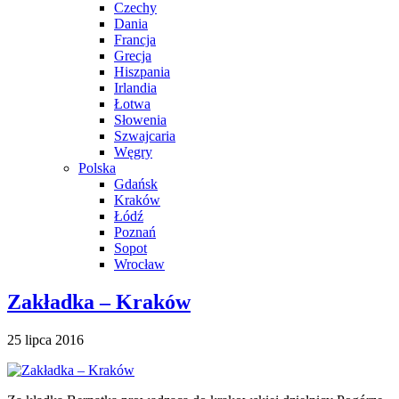
Czechy
Dania
Francja
Grecja
Hiszpania
Irlandia
Łotwa
Słowenia
Szwajcaria
Węgry
Polska
Gdańsk
Kraków
Łódź
Poznań
Sopot
Wrocław
Zakładka – Kraków
25 lipca 2016