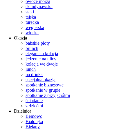
owoce morza
skandynawska
steki
tajska
turecka
węgierska
włoska
Okazja
babskie ploty
brunch
elegancka kolacja
jedzenie na ulicy
kolacja we dwoje
lunch
na drinka
specjalna okazja
spotkanie biznesowe
spotkanie w grupie
spotkanie z przyjaciółmi
śniadanie
z dziećmi
Dzielnica
Bemowo
Białolęka
Bielany