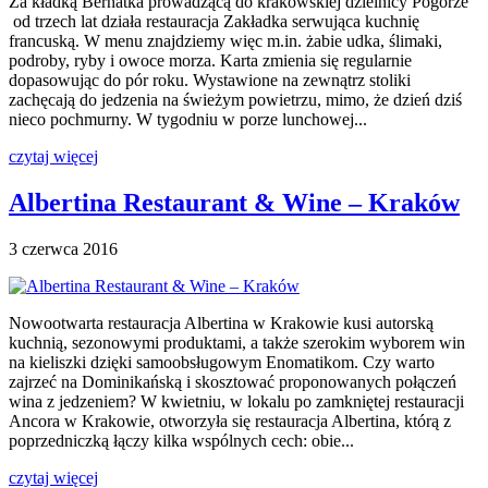
Za kładką Bernatka prowadzącą do krakowskiej dzielnicy Pogórze
od trzech lat działa restauracja Zakładka serwująca kuchnię
francuską. W menu znajdziemy więc m.in. żabie udka, ślimaki,
podroby, ryby i owoce morza. Karta zmienia się regularnie
dopasowując do pór roku. Wystawione na zewnątrz stoliki
zachęcają do jedzenia na świeżym powietrzu, mimo, że dzień dziś
nieco pochmurny. W tygodniu w porze lunchowej...
czytaj więcej
Albertina Restaurant & Wine – Kraków
3 czerwca 2016
Nowootwarta restauracja Albertina w Krakowie kusi autorską
kuchnią, sezonowymi produktami, a także szerokim wyborem win
na kieliszki dzięki samoobsługowym Enomatikom. Czy warto
zajrzeć na Dominikańską i skosztować proponowanych połączeń
wina z jedzeniem? W kwietniu, w lokalu po zamkniętej restauracji
Ancora w Krakowie, otworzyła się restauracja Albertina, którą z
poprzedniczką łączy kilka wspólnych cech: obie...
czytaj więcej