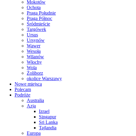
Mokotów
Ochota
Praga Południe
Praga Północ
Śródmieście
Targówek
Ursus
Ursynów
Wawer
Wesoła
Wilanów
Włochy
Wola
Żoliborz
okolice Warszawy
Nowe miejsca
Polecam
Podróże
Australia
Azja
Izrael
Singapur
Sri Lanka
Tajlandia
Europa