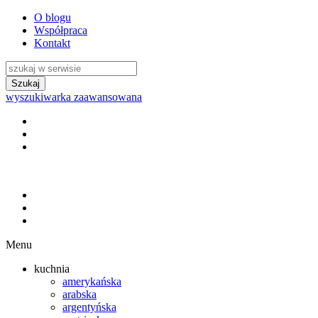
O blogu
Współpraca
Kontakt
wyszukiwarka zaawansowana
Menu
kuchnia
amerykańska
arabska
argentyńska