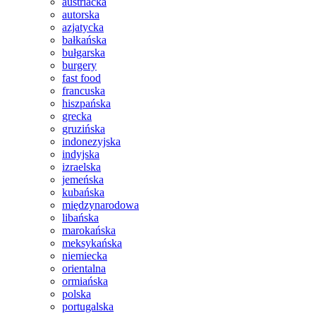
austriacka
autorska
azjatycka
bałkańska
bułgarska
burgery
fast food
francuska
hiszpańska
grecka
gruzińska
indonezyjska
indyjska
izraelska
jemeńska
kubańska
międzynarodowa
libańska
marokańska
meksykańska
niemiecka
orientalna
ormiańska
polska
portugalska