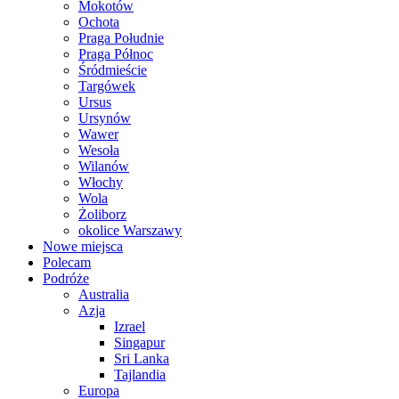
Mokotów
Ochota
Praga Południe
Praga Północ
Śródmieście
Targówek
Ursus
Ursynów
Wawer
Wesoła
Wilanów
Włochy
Wola
Żoliborz
okolice Warszawy
Nowe miejsca
Polecam
Podróże
Australia
Azja
Izrael
Singapur
Sri Lanka
Tajlandia
Europa