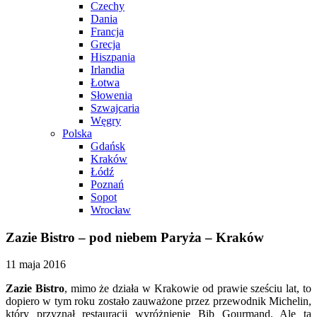
Czechy
Dania
Francja
Grecja
Hiszpania
Irlandia
Łotwa
Słowenia
Szwajcaria
Węgry
Polska
Gdańsk
Kraków
Łódź
Poznań
Sopot
Wrocław
Zazie Bistro – pod niebem Paryża – Kraków
11 maja 2016
Zazie Bistro
, mimo że działa w Krakowie od prawie sześciu lat, to
dopiero w tym roku zostało zauważone przez przewodnik Michelin,
który przyznał restauracji wyróżnienie Bib Gourmand. Ale ta