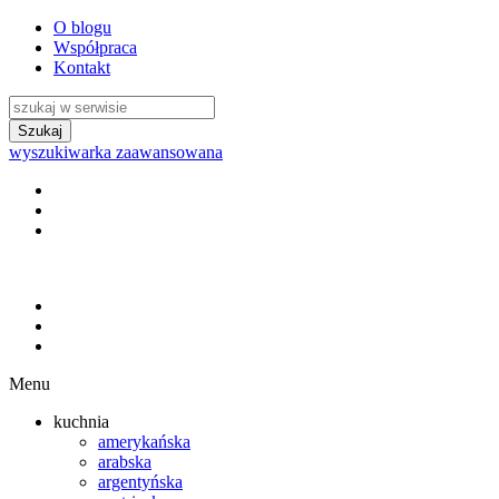
O blogu
Współpraca
Kontakt
wyszukiwarka zaawansowana
Menu
kuchnia
amerykańska
arabska
argentyńska