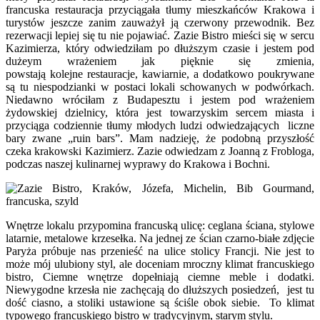
francuska restauracja przyciągała tłumy mieszkańców Krakowa i
turystów jeszcze zanim zauważył ją czerwony przewodnik. Bez
rezerwacji lepiej się tu nie pojawiać. Zazie Bistro mieści się w sercu
Kazimierza, który odwiedziłam po dłuższym czasie i jestem pod
dużeym wrażeniem jak pięknie się zmienia,
powstają kolejne restauracje, kawiarnie, a dodatkowo poukrywane
są tu niespodzianki w postaci lokali schowanych w podwórkach.
Niedawno wróciłam z Budapesztu i jestem pod wrażeniem
żydowskiej dzielnicy, która jest towarzyskim sercem miasta i
przyciąga codziennie tłumy młodych ludzi odwiedzających liczne
bary zwane „ruin bars”. Mam nadzieję, że podobną przyszłość
czeka krakowski Kazimierz. Zazie odwiedzam z Joanną z Frobloga,
podczas naszej kulinarnej wyprawy do Krakowa i Bochni.
Wnętrze lokalu przypomina francuską ulicę: ceglana ściana, stylowe
latarnie, metalowe krzesełka. Na jednej ze ścian czarno-białe zdjęcie
Paryża próbuje nas przenieść na ulice stolicy Francji. Nie jest to
może mój ulubiony styl, ale doceniam mroczny klimat francuskiego
bistro, Ciemne wnętrze dopełniają ciemne meble i dodatki.
Niewygodne krzesła nie zachęcają do dłuższych posiedzeń, jest tu
dość ciasno, a stoliki ustawione są ściśle obok siebie. To klimat
typowego francuskiego bistro w tradycyjnym, starym stylu.