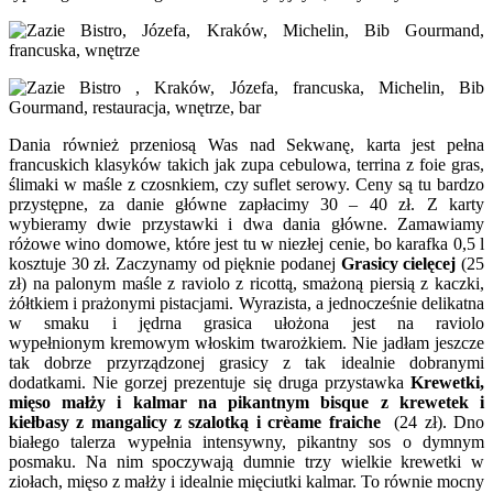
Dania również przeniosą Was nad Sekwanę, karta jest pełna
francuskich klasyków takich jak zupa cebulowa, terrina z foie gras,
ślimaki w maśle z czosnkiem, czy suflet serowy. Ceny są tu bardzo
przystępne, za danie główne zapłacimy 30 – 40 zł. Z karty
wybieramy dwie przystawki i dwa dania główne. Zamawiamy
różowe wino domowe, które jest tu w niezłej cenie, bo karafka 0,5 l
kosztuje 30 zł. Zaczynamy od pięknie podanej
Grasicy cielęcej
(25
zł) na palonym maśle z raviolo z ricottą, smażoną piersią z kaczki,
żółtkiem i prażonymi pistacjami. Wyrazista, a jednocześnie delikatna
w smaku i jędrna grasica ułożona jest na raviolo
wypełnionym kremowym włoskim twarożkiem. Nie jadłam jeszcze
tak dobrze przyrządzonej grasicy z tak idealnie dobranymi
dodatkami. Nie gorzej prezentuje się druga przystawka
Krewetki,
mięso małży i kalmar na pikantnym bisque z krewetek i
kiełbasy z mangalicy z szalotką i crèame fraiche
(24 zł). Dno
białego talerza wypełnia intensywny, pikantny sos o dymnym
posmaku. Na nim spoczywają dumnie trzy wielkie krewetki w
ziołach, mięso z małży i idealnie mięciutki kalmar. To równie mocny