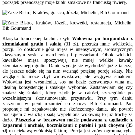
początek przenoszący moje kubki smakowe na francuską riwierę.
Klasyka francuskiej kuchni, czyli
Wołowina po burgundzku z
ziemniakami gratin i sałatą
(31 zł), przeraża mnie wielkością
porcji. To dosłownie góra mięsa w intensywnym, aromatycznym
klasycznym sosie z marchewką i pieczarkami. Obok wielkich
kawałków mięsa spoczywają nie mniej wielkie kawały
ziemniaczanego gratin. Danie wydaje się wychodzić już z talerza,
ale jeszcze udało się na nim wcisnąć potężną porcję sałaty. Nie
wygląda to może zbyt widowiskowo, ale wygrywa smakiem.
Wołowina jest wyśmienita, sos na bazie czerwonego wina ma
idealną konsystencję i smakuje wybornie. Zastanawiam się czy
znalazł się śmiałek, który zjadł je w całości, szczególnie po
wcześniejszym skonsumowaniu przystawki. Przy tym daniu
zaczynam w pełni rozumieć co znaczy Bib Gourmand. Pan
proponuje mi zapakowanie nie skończonego dania, ale powrót
pociągiem z walizką i siatą wypełnioną wołowiną to już trochę za
dużo.
Płaszczka w brązowym maśle podawana z tagliatelle
z
kaparami i anchois, boczniakami z patelni i pak choyem (35
zł)
ma ciekawą włóknistą fakturę. Porcja jest znów ogromna, ryba