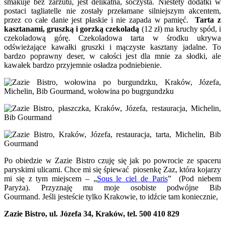
smakuje bez zarzutu, jest delikatna, soczysta. Niestety dodatki w
postaci tagliatelle nie zostały przełamane silniejszym akcentem,
przez co całe danie jest płaskie i nie zapada w pamięć.
Tarta z
kasztanami, gruszką i gorzką czekoladą
(12 zł) ma kruchy spód, i
czekoladową górę. Czekoladowa tarta w środku ukrywa
odświeżające kawałki gruszki i mączyste kasztany jadalne. To
bardzo poprawny deser, w całości jest dla mnie za słodki, ale
kawałek bardzo przyjemnie osładza podniebienie.
Po obiedzie w Zazie Bistro czuję się jak po powrocie ze spaceru
paryskimi ulicami. Chce mi się śpiewać piosenkę Zaz, która kojarzy
mi się z tym miejscem – „
Sous le ciel de Paris
” (Pod niebem
Paryża). Przyznaję mu moje osobiste podwójne Bib
Gourmand. Jeśli jesteście tylko Krakowie, to idźcie tam koniecznie,
Zazie Bistro, ul. Józefa 34, Kraków, tel. 500 410 829