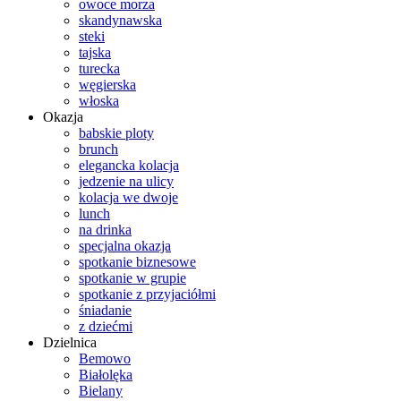
owoce morza
skandynawska
steki
tajska
turecka
węgierska
włoska
Okazja
babskie ploty
brunch
elegancka kolacja
jedzenie na ulicy
kolacja we dwoje
lunch
na drinka
specjalna okazja
spotkanie biznesowe
spotkanie w grupie
spotkanie z przyjaciółmi
śniadanie
z dziećmi
Dzielnica
Bemowo
Białolęka
Bielany