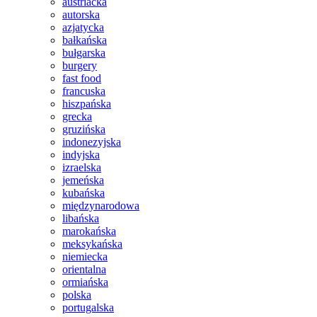
austriacka
autorska
azjatycka
bałkańska
bułgarska
burgery
fast food
francuska
hiszpańska
grecka
gruzińska
indonezyjska
indyjska
izraelska
jemeńska
kubańska
międzynarodowa
libańska
marokańska
meksykańska
niemiecka
orientalna
ormiańska
polska
portugalska