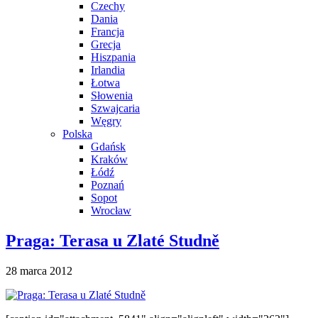
Czechy
Dania
Francja
Grecja
Hiszpania
Irlandia
Łotwa
Słowenia
Szwajcaria
Węgry
Polska
Gdańsk
Kraków
Łódź
Poznań
Sopot
Wrocław
Praga: Terasa u Zlaté Studně
28 marca 2012