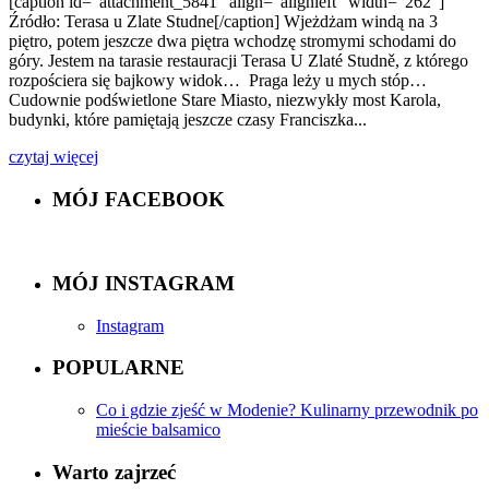
[caption id="attachment_5841" align="alignleft" width="262"]
Źródło: Terasa u Zlate Studne[/caption] Wjeżdżam windą na 3
piętro, potem jeszcze dwa piętra wchodzę stromymi schodami do
góry. Jestem na tarasie restauracji Terasa U Zlaté Studně, z którego
rozpościera się bajkowy widok… Praga leży u mych stóp…
Cudownie podświetlone Stare Miasto, niezwykły most Karola,
budynki, które pamiętają jeszcze czasy Franciszka...
czytaj więcej
MÓJ FACEBOOK
MÓJ INSTAGRAM
Instagram
POPULARNE
Co i gdzie zjeść w Modenie? Kulinarny przewodnik po
mieście balsamico
Warto zajrzeć