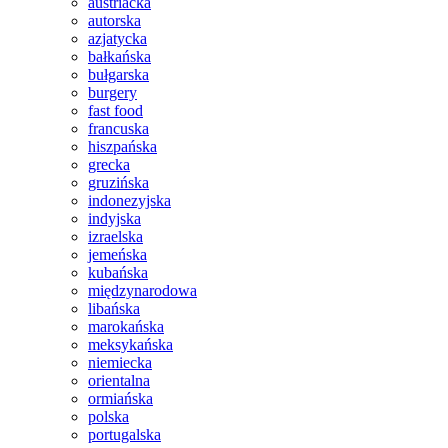
austriacka
autorska
azjatycka
bałkańska
bułgarska
burgery
fast food
francuska
hiszpańska
grecka
gruzińska
indonezyjska
indyjska
izraelska
jemeńska
kubańska
międzynarodowa
libańska
marokańska
meksykańska
niemiecka
orientalna
ormiańska
polska
portugalska