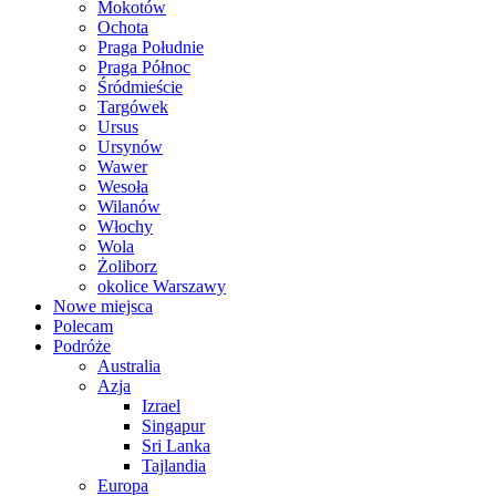
Mokotów
Ochota
Praga Południe
Praga Północ
Śródmieście
Targówek
Ursus
Ursynów
Wawer
Wesoła
Wilanów
Włochy
Wola
Żoliborz
okolice Warszawy
Nowe miejsca
Polecam
Podróże
Australia
Azja
Izrael
Singapur
Sri Lanka
Tajlandia
Europa