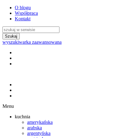
O blogu
Współpraca
Kontakt
wyszukiwarka zaawansowana
Menu
kuchnia
amerykańska
arabska
argentyńska