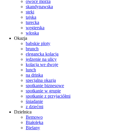
owoce morza
skandynawska
steki
tajska
turecka
węgierska
włoska
Okazja
babskie ploty
brunch
elegancka kolacja
jedzenie na ulicy
kolacja we dwoje
lunch
na drinka
specjalna okazja
spotkanie biznesowe
spotkanie w grupie
spotkanie z przyjaciółmi
śniadanie
z dziećmi
Dzielnica
Bemowo
Białolęka
Bielany