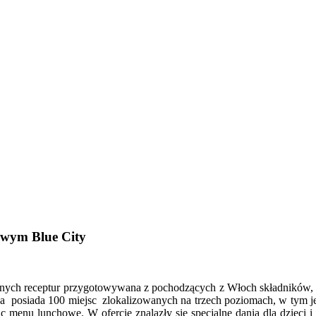
owym Blue City
nych receptur przygotowywana z pochodzących z Włoch składników, j
ja posiada 100 miejsc zlokalizowanych na trzech poziomach, w tym je
ąc menu lunchowe. W ofercie znalazły się specjalne dania dla dzieci