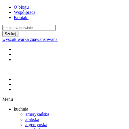
O blogu
Współpraca
Kontakt
wyszukiwarka zaawansowana
Menu
kuchnia
amerykańska
arabska
argentyńska