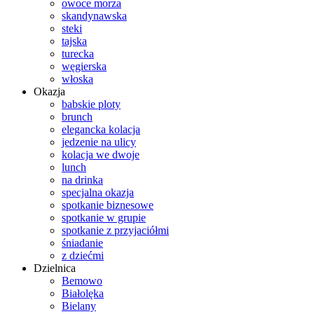
owoce morza
skandynawska
steki
tajska
turecka
węgierska
włoska
Okazja
babskie ploty
brunch
elegancka kolacja
jedzenie na ulicy
kolacja we dwoje
lunch
na drinka
specjalna okazja
spotkanie biznesowe
spotkanie w grupie
spotkanie z przyjaciółmi
śniadanie
z dziećmi
Dzielnica
Bemowo
Białolęka
Bielany