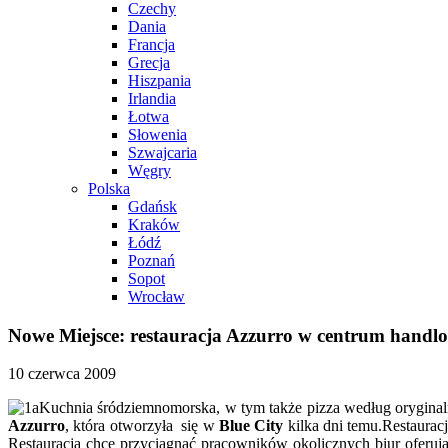
Czechy
Dania
Francja
Grecja
Hiszpania
Irlandia
Łotwa
Słowenia
Szwajcaria
Węgry
Polska
Gdańsk
Kraków
Łódź
Poznań
Sopot
Wrocław
Nowe Miejsce: restauracja Azzurro w centrum handl
10 czerwca 2009
Kuchnia śródziemnomorska, w tym także pizza według oryginal
Azzurro
, która otworzyła się w
Blue City
kilka dni temu.Restaurac
Restauracja chce przyciągnąć pracowników okolicznych biur oferuj