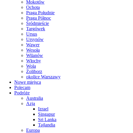
Mokotów
Ochota
Praga Południe
Praga Północ
Śródmieście
Targówek
Ursus
Ursynów
Wawer
Wesoła
Wilanów
Włochy
Wola
Żoliborz
okolice Warszawy
Nowe miejsca
Polecam
Podróże
Australia
Azja
Izrael
Singapur
Sri Lanka
Tajlandia
Europa