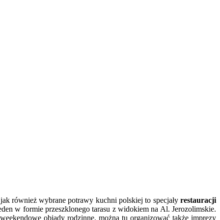
ak również wybrane potrawy kuchni polskiej to specjały
restauracji
den w formie przeszklonego tarasu z widokiem na Al. Jerozolimskie.
 i weekendowe obiady rodzinne, można tu organizować także imprezy