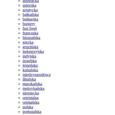
austriacka
autorska
azjatycka
bałkańska
bułgarska
burgery
fast food
francuska
hiszpańska
grecka
gruzińska
indonezyjska
indyjska
izraelska
jemeńska
kubańska
międzynarodowa
libańska
marokańska
meksykańska
niemiecka
orientalna
ormiańska
polska
portugalska