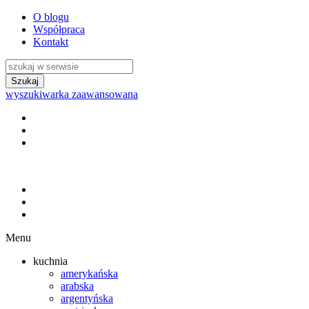
O blogu
Współpraca
Kontakt
wyszukiwarka zaawansowana
Menu
kuchnia
amerykańska
arabska
argentyńska