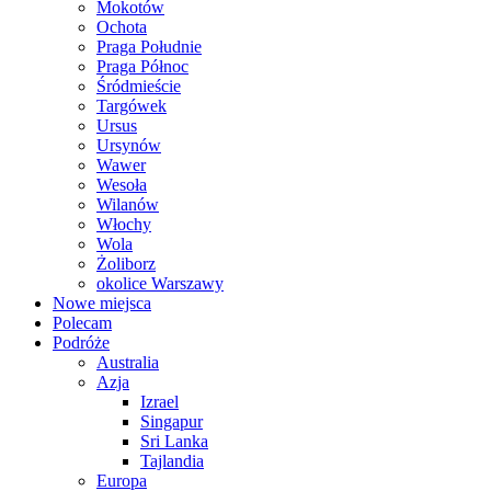
Mokotów
Ochota
Praga Południe
Praga Północ
Śródmieście
Targówek
Ursus
Ursynów
Wawer
Wesoła
Wilanów
Włochy
Wola
Żoliborz
okolice Warszawy
Nowe miejsca
Polecam
Podróże
Australia
Azja
Izrael
Singapur
Sri Lanka
Tajlandia
Europa