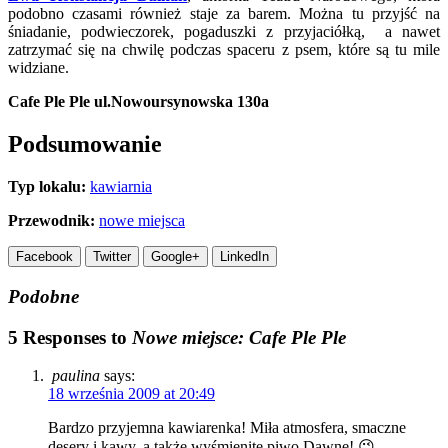
podobno czasami również staje za barem. Można tu przyjść na
śniadanie, podwieczorek, pogaduszki z przyjaciółką, a nawet
zatrzymać się na chwilę podczas spaceru z psem, które są tu mile
widziane.
Cafe Ple Ple ul.Nowoursynowska 130a
Podsumowanie
Typ lokalu:
kawiarnia
Przewodnik:
nowe miejsca
Facebook
Twitter
Google+
LinkedIn
Podobne
5 Responses to
Nowe miejsce: Cafe Ple Ple
paulina
says:
18 września 2009 at 20:49
Bardzo przyjemna kawiarenka! Miła atmosfera, smaczne
desery i kawy, a także wyśmienite piwo Dawne! 😉