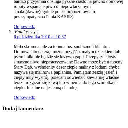
bardzo przyjemna obsluga pyszne ciasto na pewno domowej
roboty wspaniale piwo o niepowtarzalnym
smaku(dawne)ogolnie polecam:)pozdrawiam
przesympatyczna Pania KASIE:)
Odpowiedz
Paullus
says:
6 października 2010 at 10:57
Mała skromna, ale za to inna bez snobizmu i blichtru.
Domowa atmosfera, można przyjść z małym dzieckiem lub
psem i nikt nie będzie się krzywo gapił. Przepyszne tosty
smaczne piwo niepasteryzowane Dawne może być u mocny
Stary Dąb. wyśmienity deser ciepłe maliny z lodami chyba
nazywa się malinowa paplanina. Pamiętam zeszłą jesień i
ciepły miły wystrój, polecam odwiedzić kawiarnię właśnie
teraz i rozgrzać się kawą lub winem a do tego szarlotka na
ciepło. Idealne na jesienną chandrę.
Odpowiedz
Dodaj komentarz