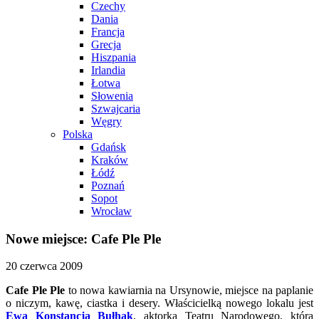
Czechy
Dania
Francja
Grecja
Hiszpania
Irlandia
Łotwa
Słowenia
Szwajcaria
Węgry
Polska
Gdańsk
Kraków
Łódź
Poznań
Sopot
Wrocław
Nowe miejsce: Cafe Ple Ple
20 czerwca 2009
Cafe Ple Ple
to nowa kawiarnia na Ursynowie, miejsce na paplanie
o niczym, kawę, ciastka i desery. Właścicielką nowego lokalu jest
Ewa Konstancja Bułhak
, aktorka Teatru Narodowego, która