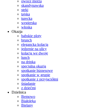
owoce morza
skandynawska
steki
tajska
turecka
węgierska
włoska
Okazja
babskie ploty
brunch
elegancka kolacja
jedzenie na ulicy
kolacja we dwoje
lunch
na drinka
specjalna okazja
spotkanie biznesowe
spotkanie w grupie
spotkanie z przyjaciółmi
śniadanie
z dziećmi
Dzielnica
Bemowo
Białolęka
Bielany