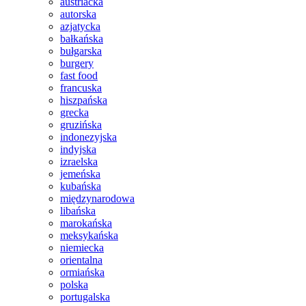
austriacka
autorska
azjatycka
bałkańska
bułgarska
burgery
fast food
francuska
hiszpańska
grecka
gruzińska
indonezyjska
indyjska
izraelska
jemeńska
kubańska
międzynarodowa
libańska
marokańska
meksykańska
niemiecka
orientalna
ormiańska
polska
portugalska