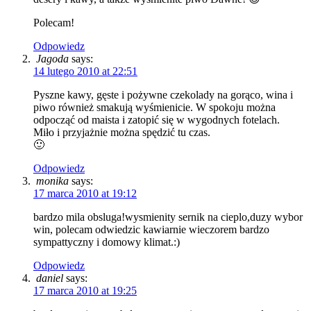
Polecam!
Odpowiedz
Jagoda
says:
14 lutego 2010 at 22:51
Pyszne kawy, gęste i pożywne czekolady na gorąco, wina i
piwo również smakują wyśmienicie. W spokoju można
odpocząć od maista i zatopić się w wygodnych fotelach.
Miło i przyjażnie można spędzić tu czas.
🙂
Odpowiedz
monika
says:
17 marca 2010 at 19:12
bardzo mila obsluga!wysmienity sernik na cieplo,duzy wybor
win, polecam odwiedzic kawiarnie wieczorem bardzo
sympattyczny i domowy klimat.:)
Odpowiedz
daniel
says:
17 marca 2010 at 19:25