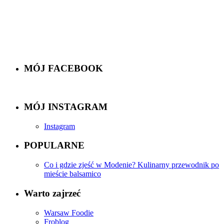
MÓJ FACEBOOK
MÓJ INSTAGRAM
Instagram
POPULARNE
Co i gdzie zjeść w Modenie? Kulinarny przewodnik po
mieście balsamico
Warto zajrzeć
Warsaw Foodie
Froblog