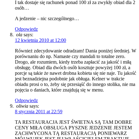
I tak dostaje się rachunek ponad 100 zł za zwykły obiad dla 2
osób…
A jedzenie – nic szczególnego…
Odpowiedz
ola
says:
12 kwietnia 2010 at 12:00
Również zdecydowanie odradzam! Dania poniżej średniej. W
porównaniu do np. Namaste czy mandali to totalne zero.
Drogo, ale rozumiem, kiedy trzeba zapłacić za jakość i miłą
obsługę. Obiad dla dwóch osób kosztuje powyżej 100 zł, a
porcje są takie że nawet drobna kobieta się nie naje. Tu jakość
jest beznadziejna podobnie jak obługa. Kelner w trakcie
obiadu prosi o to, żeby się przesiąść do innego stolika, nie ma
pojęcia o daniach, które znajdują się w menu.
Odpowiedz
oliwia
says:
8 stycznia 2011 at 22:59
TA RESTAURACJA JEST ŚWIETNA SĄ TAM DOBRE
CENY MIŁA OBSŁUGA PYSZNE JEDZENIE JESTEM
ZACHWYCONA TĄ RESTAURACJĄ PONIEWARZ
MÓJ WUJEK JEST JEJ WŁAŚCICIELEM TRAKTUJĘ