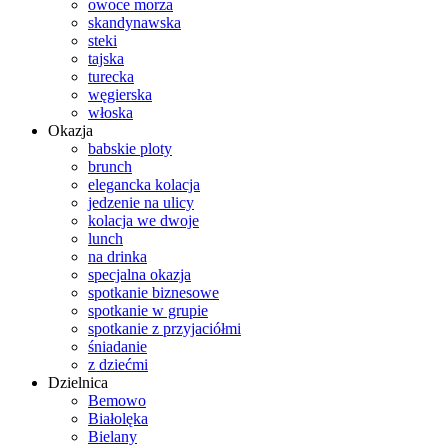
owoce morza
skandynawska
steki
tajska
turecka
węgierska
włoska
Okazja
babskie ploty
brunch
elegancka kolacja
jedzenie na ulicy
kolacja we dwoje
lunch
na drinka
specjalna okazja
spotkanie biznesowe
spotkanie w grupie
spotkanie z przyjaciółmi
śniadanie
z dziećmi
Dzielnica
Bemowo
Białolęka
Bielany