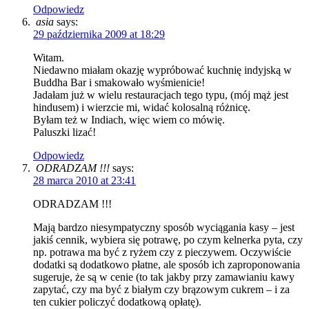
Odpowiedz
asia
says:
29 października 2009 at 18:29
Witam.
Niedawno miałam okazję wypróbować kuchnię indyjską w
Buddha Bar i smakowało wyśmienicie!
Jadałam już w wielu restauracjach tego typu, (mój mąż jest
hindusem) i wierzcie mi, widać kolosalną różnicę.
Byłam też w Indiach, więc wiem co mówię.
Paluszki lizać!
Odpowiedz
ODRADZAM !!!
says:
28 marca 2010 at 23:41
ODRADZAM !!!
Mają bardzo niesympatyczny sposób wyciągania kasy – jest
jakiś cennik, wybiera się potrawę, po czym kelnerka pyta, czy
np. potrawa ma być z ryżem czy z pieczywem. Oczywiście
dodatki są dodatkowo płatne, ale sposób ich zaproponowania
sugeruje, że są w cenie (to tak jakby przy zamawianiu kawy
zapytać, czy ma być z białym czy brązowym cukrem – i za
ten cukier policzyć dodatkową opłatę).