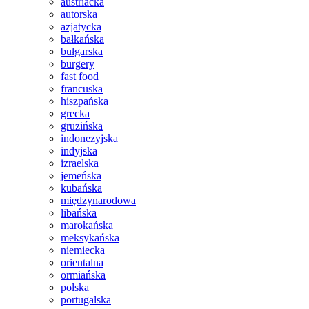
austriacka
autorska
azjatycka
bałkańska
bułgarska
burgery
fast food
francuska
hiszpańska
grecka
gruzińska
indonezyjska
indyjska
izraelska
jemeńska
kubańska
międzynarodowa
libańska
marokańska
meksykańska
niemiecka
orientalna
ormiańska
polska
portugalska