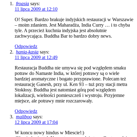
froasia
says:
11 lipca 2009 at 12:10
O! Super. Bardzo brakuje indyjskich restauracji w Warszawie
– moim zdaniem. Jest Maharadża, India Curry … i to chyba
tyle. A przecież kuchnia indyjska jest absolutnie
zachwycająca. Buddha Bar to bardzo dobry news.
Odpowiedz
hania-kasia
says:
11 lipca 2009 at 12:49
Restauracja Buddha nie umywa się pod względem smaku
potraw do Namaste India, w której potrawy są o wiele
bardziej aromatyczne i bogato przyprawione. Polecam też
restaurację Ganesh, przy ul. Ken 93 – tuż przy stacji metra
Stokłosy. Buddha jest natomiast górą pod względem
lokalizacji, wielności pomieszczeń i wystroju. Przyjemne
miejsce, ale potrawy mnie rozczarowały.
Odpowiedz
maliboo
says:
12 lipca 2009 at 17:04
W koncu nowy hindus w Miescie!:)