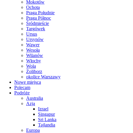
Mokotów
Ochota
Praga Południe
Praga Północ
Śródmieście
Targówek
Ursus
Ursynów
Wawer
Wesoła
Wilanów
Włochy
Wola
Żoliborz
okolice Warszawy
Nowe miejsca
Polecam
Podróże
Australia
Azja
Izrael
Singapur
Sri Lanka
Tajlandia
Europa