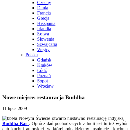
Czechy
Dania
Francja
Grecja
Hiszpania
Irlandia
Łotwa
Słowenia
Szwajcaria
Węgry
Polska
Gdańsk
Kraków
Łódź
Poznań
Sopot
Wrocław
Nowe miejsce: restauracja Buddha
11 lipca 2009
Na Nowym Świecie otwarto niedawno restaurację indyjską –
Buddha Bar
. Oprócz dań pochodzących z Indii jest tu też wybór
dań kuchni autorskiej, w której odnajdziemy inspiracje kuchnią