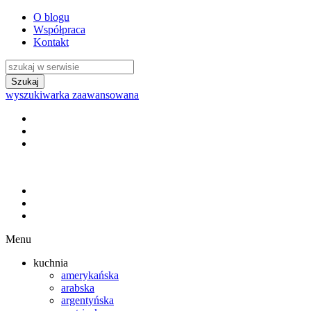
O blogu
Współpraca
Kontakt
wyszukiwarka zaawansowana
Menu
kuchnia
amerykańska
arabska
argentyńska