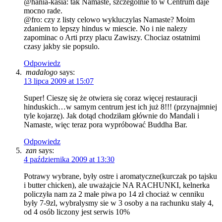
@hania-kasia: tak Namaste, szczegolnie to w Centrum daje
mocno rade.
@fro: czy z listy celowo wykluczylas Namaste? Moim
zdaniem to lepszy hindus w miescie. No i nie nalezy
zapominac o Arti przy placu Zawiszy. Chociaz ostatnimi
czasy jakby sie popsulo.
Odpowiedz
madalogo
says:
13 lipca 2009 at 15:07
Super! Cieszę się że otwiera się coraz więcej restauracji
hinduskich…w samym centrum jest ich już 8!!! (przynajmniej
tyle kojarzę). Jak dotąd chodziłam głównie do Mandali i
Namaste, więc teraz pora wypróbować Buddha Bar.
Odpowiedz
zan
says:
4 października 2009 at 13:30
Potrawy wybrane, były ostre i aromatyczne(kurczak po tajsku
i butter chicken), ale uważajcie NA RACHUNKI, kelnerka
policzyła nam za 2 małe piwa po 14 zł chociaż w cenniku
były 7-9zl, wybralysmy sie w 3 osoby a na rachunku stały 4,
od 4 osób liczony jest serwis 10%