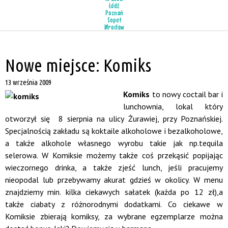
Łódź
Poznań
Sopot
Wrocław
Nowe miejsce: Komiks
13 września 2009
Komiks
to nowy coctail bar i
lunchownia, lokal który
otworzył się 8 sierpnia na ulicy Żurawiej, przy Poznańskiej.
Specjalnością zakładu są koktaile alkoholowe i bezalkoholowe,
a także alkohole własnego wyrobu takie jak np.tequila
selerowa. W Komiksie możemy także coś przekąsić popijając
wieczornego drinka, a także zjeść lunch, jeśli pracujemy
nieopodal lub przebywamy akurat gdzieś w okolicy. W menu
znajdziemy min. kilka ciekawych sałatek (każda po 12 zł),a
także ciabaty z różnorodnymi dodatkami. Co ciekawe w
Komiksie zbierają komiksy, za wybrane egzemplarze można