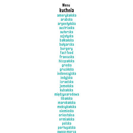
Menu
kuchnia
amerykańska
arabska
argentyńska
austriacka
autorska
azjatycka
bałkańska
bułgarska
burgery
fast food
francuska
hiszpańska
grecka
gruzińska
indonezyjska
indyjska
izraelska
jemeńska
kubańska
międzynarodowa
libańska
marokańska
meksykańska
niemiecka
orientalna
ormiańska
polska
portugalska
owoce morza