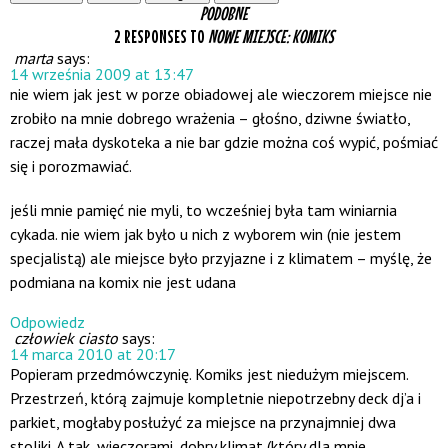
PODOBNE
2 RESPONSES TO
NOWE MIEJSCE: KOMIKS
marta
says:
14 września 2009 at 13:47
nie wiem jak jest w porze obiadowej ale wieczorem miejsce nie
zrobiło na mnie dobrego wrażenia – głośno, dziwne światło,
raczej mała dyskoteka a nie bar gdzie można coś wypić, pośmiać
się i porozmawiać.
jeśli mnie pamięć nie myli, to wcześniej była tam winiarnia
cykada. nie wiem jak było u nich z wyborem win (nie jestem
specjalistą) ale miejsce było przyjazne i z klimatem – myślę, że
podmiana na komix nie jest udana
Odpowiedz
człowiek ciasto
says:
14 marca 2010 at 20:17
Popieram przedmówczynię. Komiks jest niedużym miejscem.
Przestrzeń, którą zajmuje kompletnie niepotrzebny deck dj’a i
parkiet, mogłaby posłużyć za miejsce na przynajmniej dwa
stoliki. A tak, wieczorami, dobry klimat (który dla mnie,