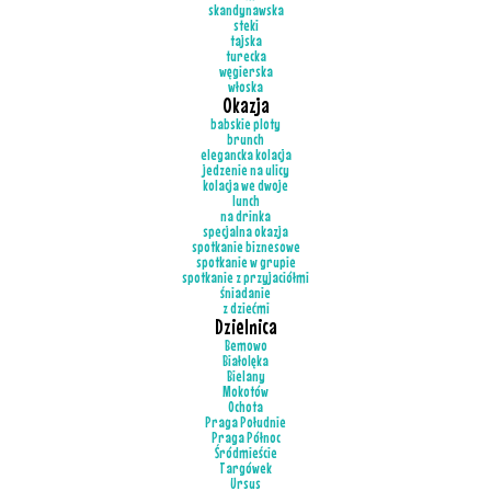
skandynawska
steki
tajska
turecka
węgierska
włoska
Okazja
babskie ploty
brunch
elegancka kolacja
jedzenie na ulicy
kolacja we dwoje
lunch
na drinka
specjalna okazja
spotkanie biznesowe
spotkanie w grupie
spotkanie z przyjaciółmi
śniadanie
z dziećmi
Dzielnica
Bemowo
Białolęka
Bielany
Mokotów
Ochota
Praga Południe
Praga Północ
Śródmieście
Targówek
Ursus