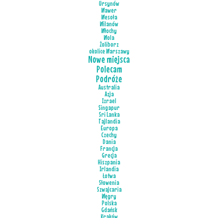
Ursynów
Wawer
Wesoła
Wilanów
Włochy
Wola
Żoliborz
okolice Warszawy
Nowe miejsca
Polecam
Podróże
Australia
Azja
Izrael
Singapur
Sri Lanka
Tajlandia
Europa
Czechy
Dania
Francja
Grecja
Hiszpania
Irlandia
Łotwa
Słowenia
Szwajcaria
Węgry
Polska
Gdańsk
Kraków