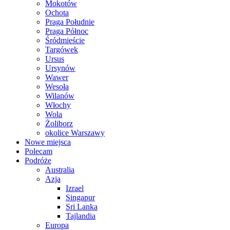
Mokotów
Ochota
Praga Południe
Praga Północ
Śródmieście
Targówek
Ursus
Ursynów
Wawer
Wesoła
Wilanów
Włochy
Wola
Żoliborz
okolice Warszawy
Nowe miejsca
Polecam
Podróże
Australia
Azja
Izrael
Singapur
Sri Lanka
Tajlandia
Europa