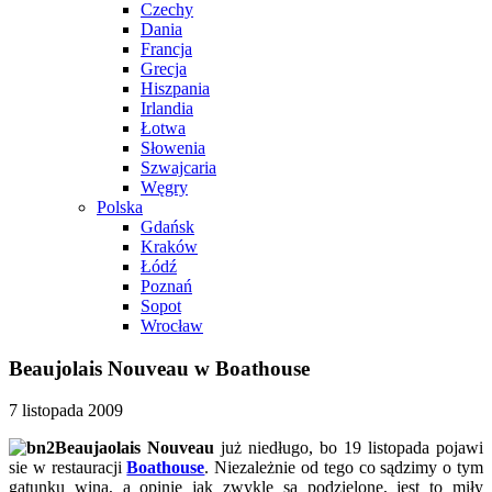
Czechy
Dania
Francja
Grecja
Hiszpania
Irlandia
Łotwa
Słowenia
Szwajcaria
Węgry
Polska
Gdańsk
Kraków
Łódź
Poznań
Sopot
Wrocław
Beaujolais Nouveau w Boathouse
7 listopada 2009
Beaujaolais Nouveau
już niedługo, bo 19 listopada pojawi
sie w restauracji
Boathouse
. Niezależnie od tego co sądzimy o tym
gatunku wina, a opinie jak zwykle są podzielone, jest to miły