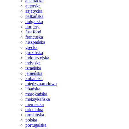
austriacka
autorska
azjatycka
bałkańska
bułgarska
burgery
fast food
francuska
hiszpańska
grecka
gruzińska
indonezyjska
indyjska
izraelska
jemeńska
kubańska
międzynarodowa
libańska
marokańska
meksykańska
niemiecka
orientalna
ormiańska
polska
portugalska