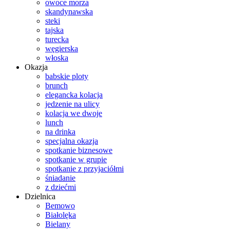
owoce morza
skandynawska
steki
tajska
turecka
węgierska
włoska
Okazja
babskie ploty
brunch
elegancka kolacja
jedzenie na ulicy
kolacja we dwoje
lunch
na drinka
specjalna okazja
spotkanie biznesowe
spotkanie w grupie
spotkanie z przyjaciółmi
śniadanie
z dziećmi
Dzielnica
Bemowo
Białolęka
Bielany