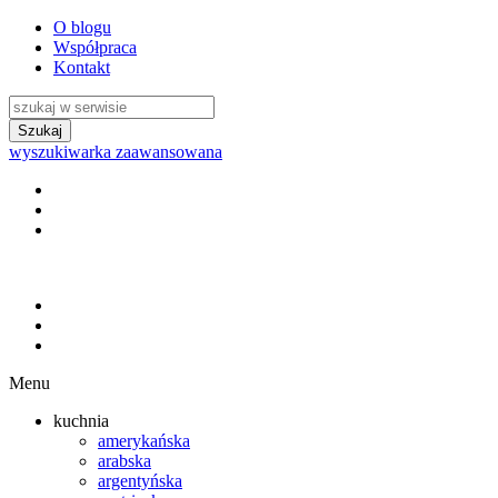
O blogu
Współpraca
Kontakt
wyszukiwarka zaawansowana
Menu
kuchnia
amerykańska
arabska
argentyńska