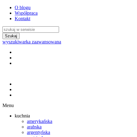
O blogu
Współpraca
Kontakt
wyszukiwarka zaawansowana
Menu
kuchnia
amerykańska
arabska
argentyńska