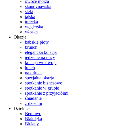
owoce morza
skandynawska
steki
tajska
turecka
węgierska
włoska
Okazja
babskie ploty
brunch
elegancka kolacja
jedzenie na ulicy
kolacja we dwoje
lunch
na drinka
specjalna okazja
spotkanie biznesowe
spotkanie w grupie
spotkanie z przyjaciółmi
śniadanie
z dziećmi
Dzielnica
Bemowo
Białolęka
Bielany