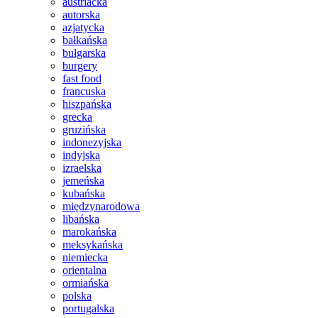
austriacka
autorska
azjatycka
bałkańska
bułgarska
burgery
fast food
francuska
hiszpańska
grecka
gruzińska
indonezyjska
indyjska
izraelska
jemeńska
kubańska
międzynarodowa
libańska
marokańska
meksykańska
niemiecka
orientalna
ormiańska
polska
portugalska