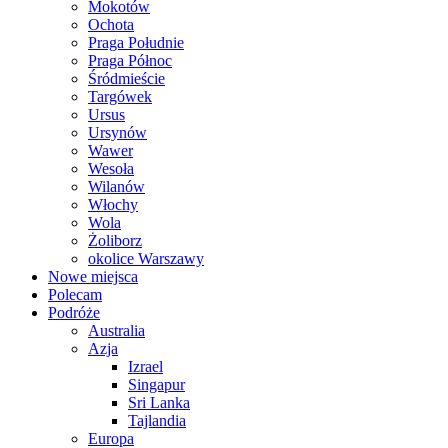
Mokotów
Ochota
Praga Południe
Praga Północ
Śródmieście
Targówek
Ursus
Ursynów
Wawer
Wesoła
Wilanów
Włochy
Wola
Żoliborz
okolice Warszawy
Nowe miejsca
Polecam
Podróże
Australia
Azja
Izrael
Singapur
Sri Lanka
Tajlandia
Europa