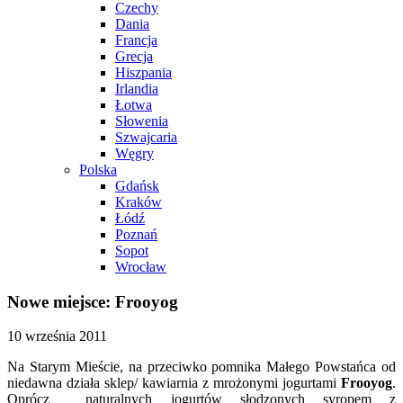
Czechy
Dania
Francja
Grecja
Hiszpania
Irlandia
Łotwa
Słowenia
Szwajcaria
Węgry
Polska
Gdańsk
Kraków
Łódź
Poznań
Sopot
Wrocław
Nowe miejsce: Frooyog
10 września 2011
Na Starym Mieście, na przeciwko pomnika Małego Powstańca od
niedawna działa sklep/ kawiarnia z mrożonymi jogurtami
Frooyog
.
Oprócz naturalnych jogurtów słodzonych syropem z