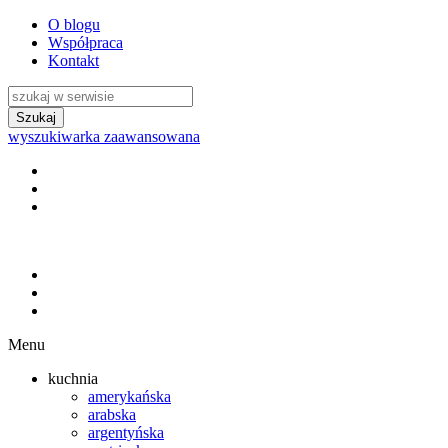
O blogu
Współpraca
Kontakt
wyszukiwarka zaawansowana
Menu
kuchnia
amerykańska
arabska
argentyńska