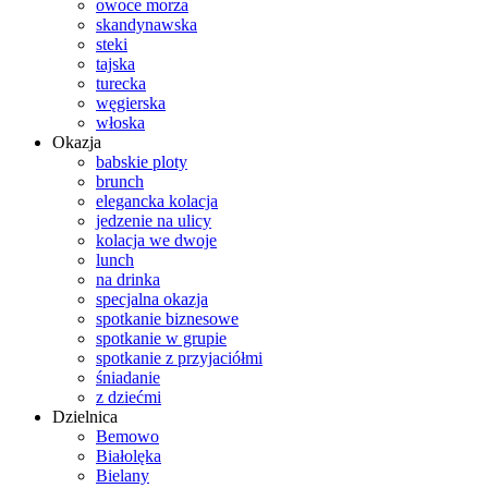
owoce morza
skandynawska
steki
tajska
turecka
węgierska
włoska
Okazja
babskie ploty
brunch
elegancka kolacja
jedzenie na ulicy
kolacja we dwoje
lunch
na drinka
specjalna okazja
spotkanie biznesowe
spotkanie w grupie
spotkanie z przyjaciółmi
śniadanie
z dziećmi
Dzielnica
Bemowo
Białolęka
Bielany