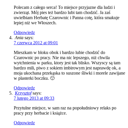
Polecam z całego serca! To miejsce przyjazne dla ludzi i
zwierząt. Mój pies też bardzo lubi tam chodzić. Ja zaś
uwielbiam Herbatę Czarownic i Panna cotę, która smakuje
lepiej niż we Włoszech.
Odpowiedz
Ania
says:
7 czerwca 2012 at 09:01
Mieszkam w bloku obok i bardzo lubie chodzić do
Czarownic po pracy. Nie ma nic lepszego, niż chwila
wytchnienia w parku, ktory jest tak blisko. Wszyscy są tam
bardzo mili, piwo z sokiem imbirowym jest naprawdę ok, a
moja ukochana przekąska to suszone śliwki i morele zawijane
w plasterki boczku. 🙂
Odpowiedz
Krzysztof
says:
7 lutego 2013 at 09:33
Przytulne miejsce, w sam raz na popołudniowy relaks po
pracy przy herbacie i książce.
Odpowiedz