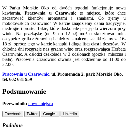
W Parku Morskie Oko od dwóch tygodni funkcjonuje nowa
kawiarnia.
Pracownia u Czarownic
to miejsce, które chce
zaczarować klientów aromatami i smakami. Co zjemy u
mokotowskich czarownic? W karcie znajdziemy dania tradycyjne,
niedrogie i proste. Takie, które doskonale pasują do wieczoru przy
winie. Na przekąskę (od 9 do 12 zł) można skosztować min.
oscypek z grilla z żurawiną i chleb ze smalcem, sałatki zjemy za 16-
18 zł, oprócz tego w karcie kanapki i długa lista ciast i deserów. W
chłodne dni rozgrzeje nas grzane wino oraz rozgrzewająca Herbata
Czarownic. A osłodzi czekolada w 3 odsłonach (gorzka, mleczna i
biała). Pracownia Czarownic otwarta jest codziennie od 11.00 do
22.00.
Pracownia u Czarownic
, ul. Promenada 2, park Morskie Oko,
tel. 602 681 959
Podsumowanie
Przewodnik:
nowe miejsca
Facebook
Twitter
Google+
LinkedIn
Podobne