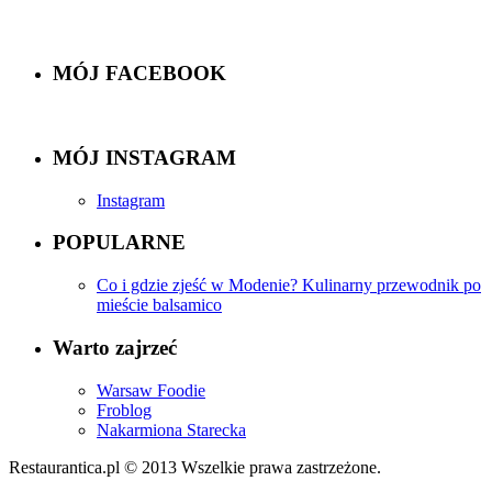
MÓJ FACEBOOK
MÓJ INSTAGRAM
Instagram
POPULARNE
Co i gdzie zjeść w Modenie? Kulinarny przewodnik po
mieście balsamico
Warto zajrzeć
Warsaw Foodie
Froblog
Nakarmiona Starecka
Restaurantica.pl © 2013 Wszelkie prawa zastrzeżone.