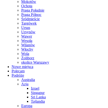
Mokotów
Ochota
Praga Południe
Praga Północ
Śródmieście
Targówek
Ursus
Ursynów
Wawer
Wesoła
Wilanów
Włochy
Wola
Żoliborz
okolice Warszawy
Nowe miejsca
Polecam
Podróże
Australia
Azja
Izrael
Singapur
Sri Lanka
Tajlandia
Europa