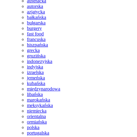
austriacka
autorska
azjatycka
bałkańska
bułgarska
burgery
fast food
francuska
hiszpańska
grecka
gruzińska
indonezyjska
indyjska
izraelska
jemeńska
kubańska
międzynarodowa
libańska
marokańska
meksykańska
niemiecka
orientalna
ormiańska
polska
portugalska