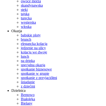
owoce morza
skandynawska
steki
tajska
turecka
węgierska
włoska
Okazja
babskie ploty
brunch
elegancka kolacja
jedzenie na ulicy
kolacja we dwoje
lunch
na drinka
specjalna okazja
spotkanie biznesowe
spotkanie w grupie
spotkanie z przyjaciółmi
śniadanie
z dziećmi
Dzielnica
Bemowo
Białolęka
Bielany