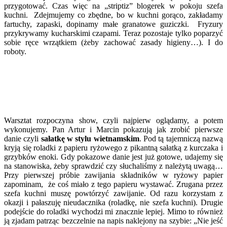
przygotować. Czas więc na „striptiz” blogerek w pokoju szefa
kuchni. Zdejmujemy co zbędne, bo w kuchni gorąco, zakładamy
fartuchy, zapaski, dopinamy małe granatowe guziczki. Fryzury
przykrywamy kucharskimi czapami. Teraz pozostaje tylko poparzyć
sobie ręce wrzątkiem (żeby zachować zasady higieny…). I do
roboty.
Warsztat rozpoczyna show, czyli najpierw oglądamy, a potem
wykonujemy. Pan Artur i Marcin pokazują jak zrobić pierwsze
danie czyli
sałatkę w stylu wietnamskim
. Pod tą tajemniczą nazwą
kryją się roladki z papieru ryżowego z pikantną sałatką z kurczaka i
grzybków enoki. Gdy pokazowe danie jest już gotowe, udajemy się
na stanowiska, żeby sprawdzić czy słuchaliśmy z należytą uwagą…
Przy pierwszej próbie zawijania składników w ryżowy papier
zapominam, że coś miało z tego papieru wystawać. Zrugana przez
szefa kuchni muszę powtórzyć zawijanie. Od razu korzystam z
okazji i pałaszuję nieudacznika (roladkę, nie szefa kuchni). Drugie
podejście do roladki wychodzi mi znacznie lepiej. Mimo to również
ją zjadam patrząc bezczelnie na napis naklejony na szybie: „Nie jeść