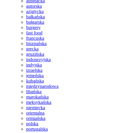
austriacka
autorska
azjatycka
bałkańska
bułgarska
burgery
fast food
francuska
hiszpańska
grecka
gruzińska
indonezyjska
indyjska
izraelska
jemeńska
kubańska
międzynarodowa
libańska
marokańska
meksykańska
niemiecka
orientalna
ormiańska
polska
portugalska