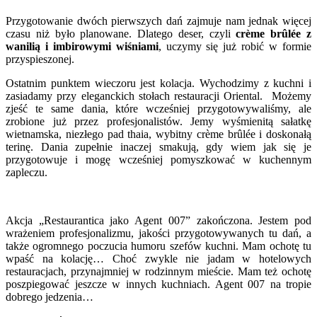
Przygotowanie dwóch pierwszych dań zajmuje nam jednak więcej
czasu niż było planowane. Dlatego deser, czyli
crème brûlée z
wanilią i imbirowymi wiśniami
, uczymy się już robić w formie
przyspieszonej.
Ostatnim punktem wieczoru jest kolacja. Wychodzimy z kuchni i
zasiadamy przy eleganckich stołach restauracji Oriental. Możemy
zjeść te same dania, które wcześniej przygotowywaliśmy, ale
zrobione już przez profesjonalistów. Jemy wyśmienitą sałatkę
wietnamska, niezłego pad thaia, wybitny crème brûlée i doskonałą
terinę. Dania zupełnie inaczej smakują, gdy wiem jak się je
przygotowuje i mogę wcześniej pomyszkować w kuchennym
zapleczu.
Akcja „Restaurantica jako Agent 007” zakończona. Jestem pod
wrażeniem profesjonalizmu, jakości przygotowywanych tu dań, a
także ogromnego poczucia humoru szefów kuchni. Mam ochotę tu
wpaść na kolację… Choć zwykle nie jadam w hotelowych
restauracjach, przynajmniej w rodzinnym mieście. Mam też ochotę
poszpiegować jeszcze w innych kuchniach. Agent 007 na tropie
dobrego jedzenia…