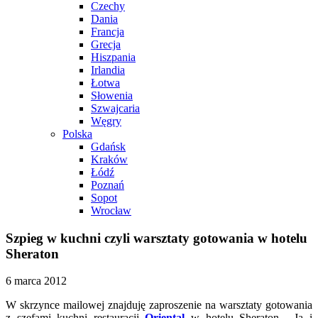
Czechy
Dania
Francja
Grecja
Hiszpania
Irlandia
Łotwa
Słowenia
Szwajcaria
Węgry
Polska
Gdańsk
Kraków
Łódź
Poznań
Sopot
Wrocław
Szpieg w kuchni czyli warsztaty gotowania w hotelu
Sheraton
6 marca 2012
W skrzynce mailowej znajduję zaproszenie na warsztaty gotowania
z szefami kuchni restauracji
Oriental
w hotelu Sheraton. Ja i