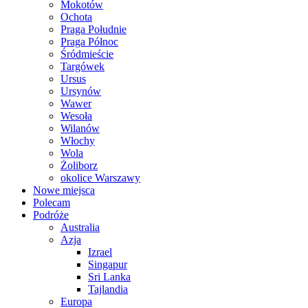
Mokotów
Ochota
Praga Południe
Praga Północ
Śródmieście
Targówek
Ursus
Ursynów
Wawer
Wesoła
Wilanów
Włochy
Wola
Żoliborz
okolice Warszawy
Nowe miejsca
Polecam
Podróże
Australia
Azja
Izrael
Singapur
Sri Lanka
Tajlandia
Europa