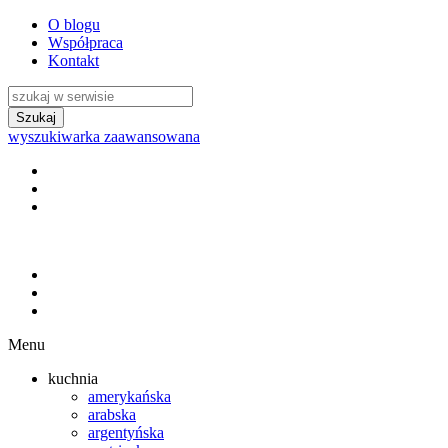
O blogu
Współpraca
Kontakt
wyszukiwarka zaawansowana
Menu
kuchnia
amerykańska
arabska
argentyńska