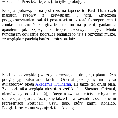
w kuchni”. Przecież nie jem, ja tu tylko próbuję…
Kolejna potrawą, która jest dziś na tapecie to
Pad Thai
czyli
makaron ryżowy z krewetkami i tofu. Zmęczona
przygotowywaniem sałatki postanawiam zostać fotoreporterem i
zamiast podrzucać energicznie makaron na patelni, ganiam z
aparatem jak szpieg na tropie ciekawych ujęć. Minta
tymczasem odważnie podrzuca padającego taja i przyznać muszę,
że wygląda z patelnią bardzo profesjonalnie.
Kuchnia to zwykle gwiazdy pierwszego i drugiego planu. Dziś
podglądając zakamarki kuchni Oriental poznajemy nie tylko
gwiazdorów bloga
Akademia Kulinarna
, ale także ten drugi plan.
Zza podajnika wygląda nieśmiało szef kuchni Sheraton Oriental,
niemówiący po polsku Taj, którego nazwiska niestety nie byłam w
stanie zapamiętać….Poznajemy także Luisa Lavrador , szefa kuchni
reprezentacji Portugalii. Czyli tego, który karmi Ronaldo.
Podglądamy, co mu szykuje dziś na kolację.