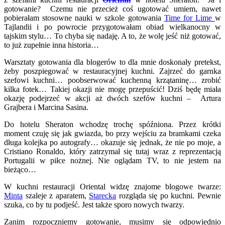
gotowanie? Czemu nie przecież coś ugotować umiem, nawet
pobierałam stosowne nauki w szkole gotowania
Time for Lime
w
Tajlandii i po powrocie przygotowałam obiad wielkanocny w
tajskim stylu… To chyba się nadaję. A to, że wolę jeść niż gotować,
to już zupełnie inna historia…
Warsztaty gotowania dla blogerów to dla mnie doskonały pretekst,
żeby poszpiegować w restauracyjnej kuchni. Zajrzeć do garnka
szefowi kuchni… poobserwować kuchenną krzątaninę… zrobić
kilka fotek… Takiej okazji nie mogę przepuścić! Dziś będę miała
okazję podejrzeć w akcji aż dwóch szefów kuchni – Artura
Grajbera i Marcina Sasina.
Do hotelu Sheraton wchodzę trochę spóźniona. Przez krótki
moment czuję się jak gwiazda, bo przy wejściu za bramkami czeka
długa kolejka po autografy… okazuje się jednak, że nie po moje, a
Cristiano Ronaldo, który zatrzymał się tutaj wraz z reprezentacją
Portugalii w piłce nożnej. Nie oglądam TV, to nie jestem na
bieżąco…
W kuchni restauracji Oriental widzę znajome blogowe twarze:
Minta
szaleje z aparatem,
Starecka
rozgląda się po kuchni. Pewnie
szuka, co by tu podjeść. Jest także sporo nowych twarzy.
Zanim rozpoczniemy gotowanie, musimy się odpowiednio