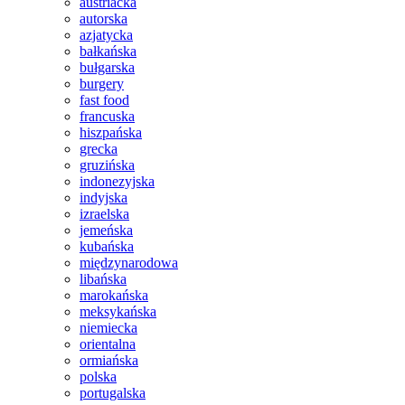
austriacka
autorska
azjatycka
bałkańska
bułgarska
burgery
fast food
francuska
hiszpańska
grecka
gruzińska
indonezyjska
indyjska
izraelska
jemeńska
kubańska
międzynarodowa
libańska
marokańska
meksykańska
niemiecka
orientalna
ormiańska
polska
portugalska