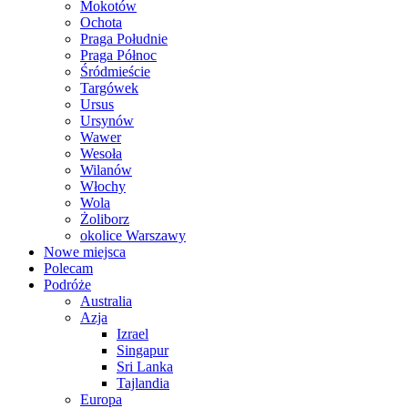
Mokotów
Ochota
Praga Południe
Praga Północ
Śródmieście
Targówek
Ursus
Ursynów
Wawer
Wesoła
Wilanów
Włochy
Wola
Żoliborz
okolice Warszawy
Nowe miejsca
Polecam
Podróże
Australia
Azja
Izrael
Singapur
Sri Lanka
Tajlandia
Europa