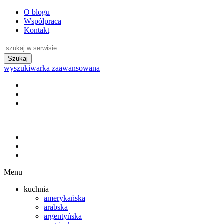
O blogu
Współpraca
Kontakt
wyszukiwarka zaawansowana
Menu
kuchnia
amerykańska
arabska
argentyńska