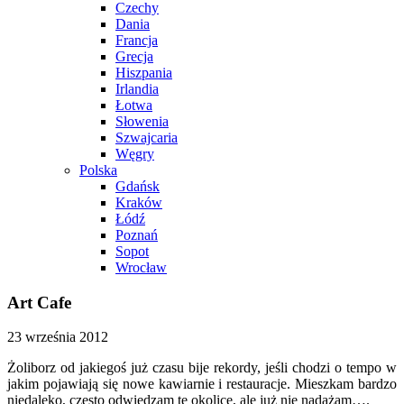
Czechy
Dania
Francja
Grecja
Hiszpania
Irlandia
Łotwa
Słowenia
Szwajcaria
Węgry
Polska
Gdańsk
Kraków
Łódź
Poznań
Sopot
Wrocław
Art Cafe
23 września 2012
Żoliborz od jakiegoś już czasu bije rekordy, jeśli chodzi o tempo w
jakim pojawiają się nowe kawiarnie i restauracje. Mieszkam bardzo
niedaleko, często odwiedzam te okolice, ale już nie nadążam….