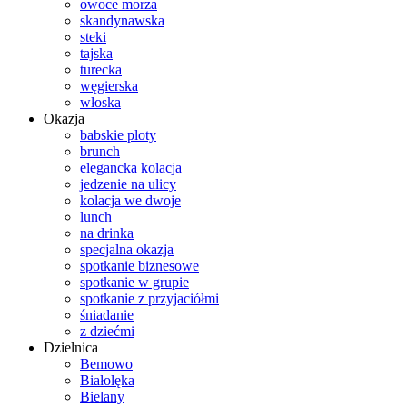
owoce morza
skandynawska
steki
tajska
turecka
węgierska
włoska
Okazja
babskie ploty
brunch
elegancka kolacja
jedzenie na ulicy
kolacja we dwoje
lunch
na drinka
specjalna okazja
spotkanie biznesowe
spotkanie w grupie
spotkanie z przyjaciółmi
śniadanie
z dziećmi
Dzielnica
Bemowo
Białolęka
Bielany