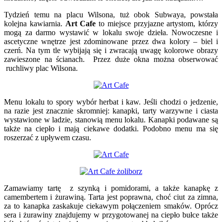
Tydzień temu na placu Wilsona, tuż obok Subwaya, powstała
kolejna kawiarnia.
Art Cafe
to miejsce przyjazne artystom, którzy
mogą za darmo wystawić w lokalu swoje dzieła. Nowoczesne i
ascetyczne wnętrze jest zdominowane przez dwa kolory – biel i
czerń. Na tym tle wybijają się i zwracają uwagę kolorowe obrazy
zawieszone na ścianach. Przez duże okna można obserwować
ruchliwy plac Wilsona.
Menu lokalu to spory wybór herbat i kaw. Jeśli chodzi o jedzenie,
na razie jest znacznie skromniej: kanapki, tarty warzywne i ciasta
wystawione w ladzie, stanowią menu lokalu. Kanapki podawane są
także na ciepło i mają ciekawe dodatki. Podobno menu ma się
roszerzać z upływem czasu.
Zamawiamy tartę z szynką i pomidorami, a także kanapkę z
camembertem i żurawiną. Tarta jest poprawna, choć ciut za zimna,
za to kanapka zaskakuje ciekawym połączeniem smaków. Oprócz
sera i żurawiny znajdujemy w przygotowanej na ciepło bułce także