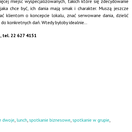
ęcej miejsc wyspecjalizowanych, takich które się zdecydowanie
 jaka chce być, ich dania mają smak i charakter. Muszą jeszcze
ć klientom o koncepcie lokalu, znać serwowane dania, dzielić
do konkretnych dań. Wtedy byłoby idealnie…
, tel. 22 627 4151
e dwoje
,
lunch
,
spotkanie biznesowe
,
spotkanie w grupie
,