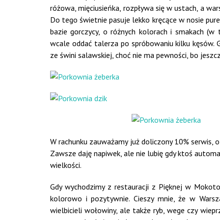
różowa, mięciusieńka, rozpływa się w ustach, a wa
Do tego świetnie pasuje lekko kręcące w nosie pure
bazie gorczycy, o różnych kolorach i smakach (w 
wcale oddać talerza po spróbowaniu kilku kęsów. 
ze świni salawskiej, choć nie ma pewności, bo jeszc
W rachunku zauważamy już doliczony 10% serwis, o 
Zawsze daję napiwek, ale nie lubię gdy ktoś autom
wielkości.
Gdy wychodzimy z restauracji z Pięknej w Mokoto
kolorowo i pozytywnie. Cieszy mnie, że w Warsz
wielbicieli wołowiny, ale także ryb, wege czy wi