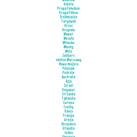
Ochota
Praga Południe
Praga Północ
Śródmieście
Targówek
Ursus
Ursynów
Wawer
Wesoła
Wilanów
Włochy
Wola
Żoliborz
okolice Warszawy
Nowe miejsca
Polecam
Podróże
Australia
Azja
Izrael
Singapur
Sri Lanka
Tajlandia
Europa
Czechy
Dania
Francja
Grecja
Hiszpania
Irlandia
Łotwa
Słowenia