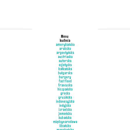
Menu
kuchnia
amerykańska
arabska
argentyńska
austriacka
autorska
azjatycka
bałkańska
bułgarska
burgery
fast food
francuska
hiszpańska
grecka
gruzińska
indonezyjska
indyjska
izraelska
jemeńska
kubańska
międzynarodowa
libańska
marokańska