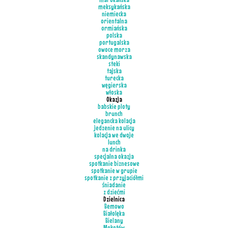
meksykańska
niemiecka
orientalna
ormiańska
polska
portugalska
owoce morza
skandynawska
steki
tajska
turecka
węgierska
włoska
Okazja
babskie ploty
brunch
elegancka kolacja
jedzenie na ulicy
kolacja we dwoje
lunch
na drinka
specjalna okazja
spotkanie biznesowe
spotkanie w grupie
spotkanie z przyjaciółmi
śniadanie
z dziećmi
Dzielnica
Bemowo
Białolęka
Bielany
Mokotów