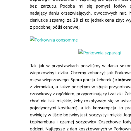
bez zarzutu. Podoba mi się pomysł lodów sz
nadający daniu orzeźwiających, owocowych nut. 
cieniutkie szparagi za 28 zł to jednak cena zbyt
z podobnej półki cenowej.
Tak jak w przystawkach poszliśmy w dania sezo
wieprzowiny i dzika. Chcemy zobaczyć jak Porkown
mięsa wieprzowego. Spora porcja żeberek (
ziołowe
z ziemniaka, a także pociętym w słupki przygoto
czosnkowy z ogórkiem, przypominający tzatziki. Że
choć nie tak miękkie, żeby rozpływało się w ustac
pojedynczymi kostkami), a ich konsumpcja to p
owinięty w liście botwiny jest soczysty i miękki. J
topinambura i czarnej soczewicy. Orzechowe lod
odcieni. Najlepsze z dań kosztowanych w Porkown