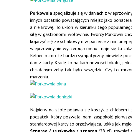
Porkownia
specjalizuje się w daniach z wieprzowiny
innych ostatnio powstających miejsc jako bohatera 
a nie krowę. To ukłon w kierunku tego popularneg
siłę w gastronomii wołowinie. Twórcy Porkowni chcą
kojarzyć się ze schabowym w panierce z minionej ep
wieprzowiny nie wyczerpują menu i naje się tu takż
Kelner, mimo że bardzo sympatyczny, niewiele potr
dań z karty. Kładę to na karb nowości lokalu, jedn
chciałabym żeby tak było wszędzie. Czy to mrzon
marzenia.
Najpierw na stole pojawia się koszyk z chlebem i 
początek, który pozwala nam zaspokoić pierwsz
standardowej karty to orzeźwiająca, lekka jak mgie
Szparag / truskawka / szparag
(28 zł), również 