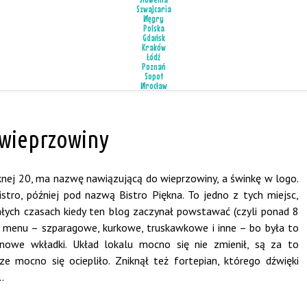
Szwajcaria
Węgry
Polska
Gdańsk
Kraków
Łódź
Poznań
Sopot
Wrocław
 wieprzowiny
ęknej 20, ma nazwę nawiązującą do wieprzowiny, a świnkę w logo.
Bistro, później pod nazwą Bistro Piękna. To jedno z tych miejsc,
łych czasach kiedy ten blog zaczynał powstawać (czyli ponad 8
 menu – szparagowe, kurkowe, truskawkowe i inne – bo była to
zonowe wkładki. Układ lokalu mocno się nie zmienił, są za to
e mocno się ociepliło. Zniknął też fortepian, którego dźwięki
…