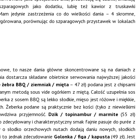
paragowych jako dodatku, lubię też kawior z truskawki
Mam jedynie zastrzeżenia co do wielkości dania – 4 skromne,
 wygórowana, porównując do szparagowych przystawek w lokalach
nowe, to nasze dania główne skoncentrowane są na daniach z
ia dostarcza składane obietnice serwowania najwyższej jakości
 żebra BBQ / ziemniak / mięta
– 47 zł) podana jest z chipsami
wanym metodą sous vide ogórkiem z miętą. Całość uzupełnia sos
berka z sosem BBQ są lekko słodkie, mięso jest różowe i miękkie,
h. Żeberka podane są praktycznie bez kości (tyko z niewielkimi
rawdziwa przyjemność.
Dzik / topinambur / marmite
(55 zł)
ego zdecydowany i charakterystyczny smak fajnie pasuje do purée z
y o słodko orzechowych nutach dodają daniu nowych, słodkich
i to jednak zdecydowanie
Golonka / figa / kapusta
(49 zł). Jest