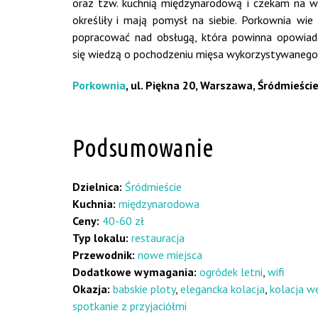
oraz tzw. kuchnią międzynarodową i czekam na wi
określiły i mają pomysł na siebie. Porkownia wie
popracować nad obsługą, która powinna opowiada
się wiedzą o pochodzeniu mięsa wykorzystywanego 
Porkownia
, ul. Piękna 20, Warszawa, Śródmieście
Podsumowanie
Dzielnica:
Śródmieście
Kuchnia:
międzynarodowa
Ceny:
40-60 zł
Typ lokalu:
restauracja
Przewodnik:
nowe miejsca
Dodatkowe wymagania:
ogródek letni
,
wifi
Okazja:
babskie ploty
,
elegancka kolacja
,
kolacja w
spotkanie z przyjaciółmi