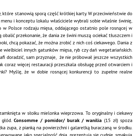
, które stanowią sporą część krótkiej karty. W przeciwieństwie do
menu i konceptu lokalu właściciele wybrali sobie właśnie świnię,
o w Polsce rodzaju mięsa, oddającego ostatnio pole rosnącej w
 obalić przekonanie, że dania ze świni muszą ociekać tłuszczem i
oki, chcą pokazać, że można zrobić z nich coś ciekawego. Dania z
e wielbiciel innych gatunków mięsa, ryb czy dań wegetariańskich.
afi doradzić, sam przyznaje, że nie próbował jeszcze wszystkich
ak coraz więcej restauracji przeszkala obsługę przed otwarciem i
ki? Myślę, że w dobie rosnącej konkurencji to zupełne realne
zamknięta w słoiku mielonka wieprzowa. To oryginalny i ciekawy
y głód.
Consomme
/ pomidor/ burak / wanilia
(15 zł) spoza
łka zupa, z pianką na powierzchni i galaretką buraczaną w środku.
serwowane jako specjalność dnia, prezentują się cudnie, smakują