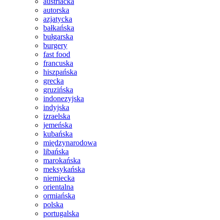
austriacka
autorska
azjatycka
bałkańska
bułgarska
burgery
fast food
francuska
hiszpańska
grecka
gruzińska
indonezyjska
indyjska
izraelska
jemeńska
kubańska
międzynarodowa
libańska
marokańska
meksykańska
niemiecka
orientalna
ormiańska
polska
portugalska