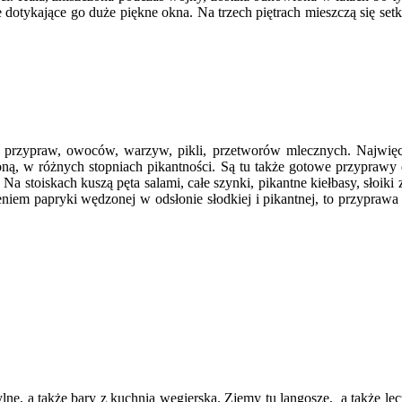
dotykające go duże piękne okna. Na trzech piętrach mieszczą się setk
in, przypraw, owoców, warzyw, pikli, przetworów mlecznych. Najwięc
ną, w różnych stopniach pikantności. Są tu także gotowe przyprawy 
a stoiskach kuszą pęta salami, całe szynki, pikantne kiełbasy, słoiki
iem papryki wędzonej w odsłonie słodkiej i pikantnej, to przyprawa 
ne, a także bary z kuchnią węgierską. Zjemy tu langosze, a także lecz