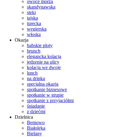
owoce morza
skandynawska
steki
tajska
turecka
węgierska
włoska
Okazja
babskie ploty
brunch
elegancka kolacja
jedzenie na ulicy
kolacja we dwoje
lunch
na drinka
specjalna okazja
spotkanie biznesowe
spotkanie w grupie
spotkanie z przyjaciółmi
śniadanie
z dziećmi
Dzielnica
Bemowo
Białolęka
Bielany