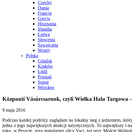
Czechy
Dania
Francja
Grecja
Hiszpania
Irlandia
Łotwa
Słowenia
Szwajcaria
Węgry
Polska
Gdańsk
Kraków
Łódź
Poznań
Sopot
Wrocław
Központi Vásárcsarnok, czyli Wielka Hala Targowa 
9 maja 2016
Podczas każdej podróży zaglądam na lokalny targ z jedzeniem, któr
jedna z jego największych atrakcji turystycznych. To największy i 
roku, w Peszcie, przy popularnej ulicy Vaci, tuż przy Moście Wolno