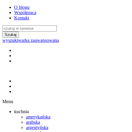
O blogu
Współpraca
Kontakt
wyszukiwarka zaawansowana
Menu
kuchnia
amerykańska
arabska
argentyńska