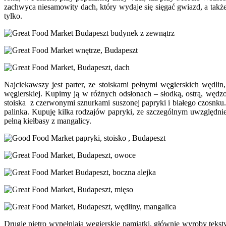
zachwyca niesamowity dach, który wydaje się sięgać gwiazd, a także 
tylko.
Najciekawszy jest parter, ze stoiskami pełnymi węgierskich wędl
węgierskiej. Kupimy ją w różnych odsłonach – słodką, ostrą, wędzo
stoiska z czerwonymi sznurkami suszonej papryki i białego czosnku. N
palinka. Kupuję kilka rodzajów papryki, ze szczególnym uwzględnien
pełną kiełbasy z mangalicy.
Drugie piętro wypełniają węgierskie pamiątki, głównie wyroby tekstyl