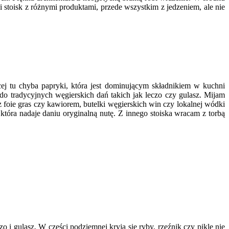
i stoisk z różnymi produktami, przede wszystkim z jedzeniem, ale nie
ej tu chyba papryki, która jest dominującym składnikiem w kuchni
do tradycyjnych węgierskich dań takich jak leczo czy gulasz. Mijam
 z foie gras czy kawiorem, butelki węgierskich win czy lokalnej wódki
która nadaje daniu oryginalną nutę. Z innego stoiska wracam z torbą
o i gulasz. W części podziemnej kryją się ryby, rzeźnik czy pikle nie