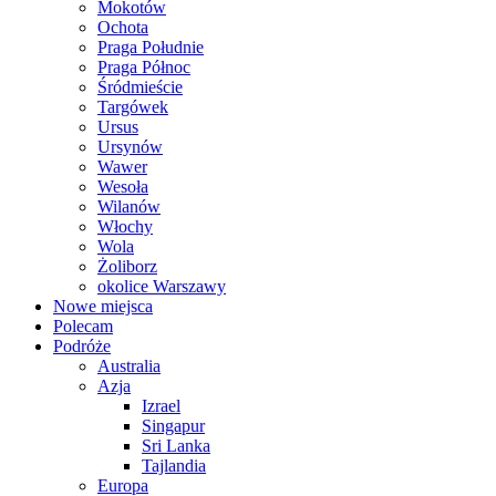
Mokotów
Ochota
Praga Południe
Praga Północ
Śródmieście
Targówek
Ursus
Ursynów
Wawer
Wesoła
Wilanów
Włochy
Wola
Żoliborz
okolice Warszawy
Nowe miejsca
Polecam
Podróże
Australia
Azja
Izrael
Singapur
Sri Lanka
Tajlandia
Europa