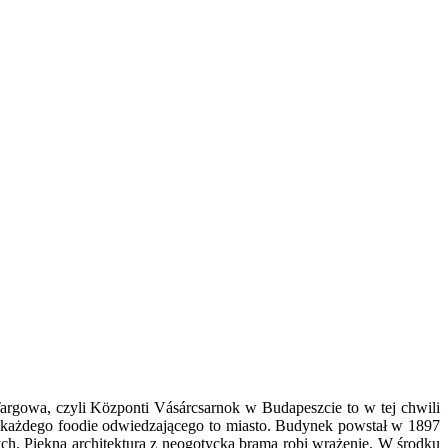
Targowa, czyli Központi Vásárcsarnok w Budapeszcie to w tej chwili
dla każdego foodie odwiedzającego to miasto. Budynek powstał w 1897
ych. Piękna architektura z neogotycką bramą robi wrażenie. W środku