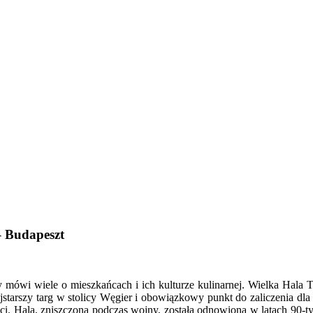
– Budapeszt
y mówi wiele o mieszkańcach i ich kulturze kulinarnej. Wielka Hala 
najstarszy targ w stolicy Węgier i obowiązkowy punkt do zaliczenia 
ści. Hala, zniszczona podczas wojny, została odnowiona w latach 90-t