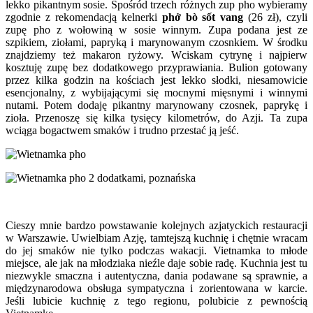
lekko pikantnym sosie. Spośród trzech różnych zup pho wybieramy
zgodnie z rekomendacją kelnerki
phở bò sốt vang
(26 zł), czyli
zupę pho z wołowiną w sosie winnym. Zupa podana jest ze
szpikiem, ziołami, papryką i marynowanym czosnkiem. W środku
znajdziemy też makaron ryżowy. Wciskam cytrynę i najpierw
kosztuję zupę bez dodatkowego przyprawiania. Bulion gotowany
przez kilka godzin na kościach jest lekko słodki, niesamowicie
esencjonalny, z wybijającymi się mocnymi mięsnymi i winnymi
nutami. Potem dodaję pikantny marynowany czosnek, paprykę i
zioła. Przenoszę się kilka tysięcy kilometrów, do Azji. Ta zupa
wciąga bogactwem smaków i trudno przestać ją jeść.
Cieszy mnie bardzo powstawanie kolejnych azjatyckich restauracji
w Warszawie. Uwielbiam Azję, tamtejszą kuchnię i chętnie wracam
do jej smaków nie tylko podczas wakacji. Vietnamka to młode
miejsce, ale jak na młodziaka nieźle daje sobie radę. Kuchnia jest tu
niezwykle smaczna i autentyczna, dania podawane są sprawnie, a
międzynarodowa obsługa sympatyczna i zorientowana w karcie.
Jeśli lubicie kuchnię z tego regionu, polubicie z pewnością