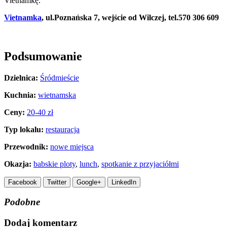
Vietnamkę.
Vietnamka
, ul.Poznańska 7, wejście od Wilczej, tel.570 306 609
Podsumowanie
Dzielnica:
Śródmieście
Kuchnia:
wietnamska
Ceny:
20-40 zł
Typ lokalu:
restauracja
Przewodnik:
nowe miejsca
Okazja:
babskie ploty
,
lunch
,
spotkanie z przyjaciółmi
Facebook
Twitter
Google+
LinkedIn
Podobne
Dodaj komentarz