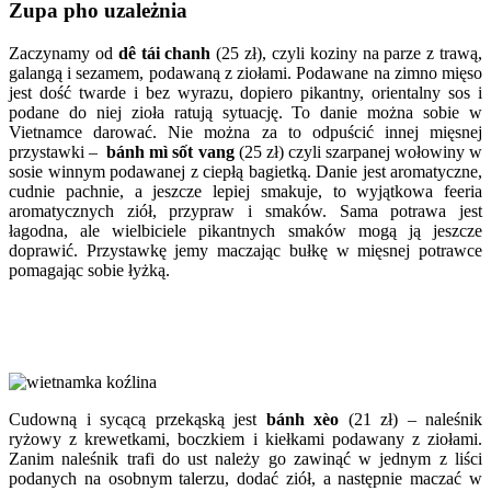
Zupa pho uzależnia
Zaczynamy od
dê tái chanh
(25 zł), czyli koziny na parze z trawą,
galangą i sezamem, podawaną z ziołami. Podawane na zimno mięso
jest dość twarde i bez wyrazu, dopiero pikantny, orientalny sos i
podane do niej zioła ratują sytuację. To danie można sobie w
Vietnamce darować. Nie można za to odpuścić innej mięsnej
przystawki –
bánh mì sốt vang
(25 zł) czyli szarpanej wołowiny w
sosie winnym podawanej z ciepłą bagietką. Danie jest aromatyczne,
cudnie pachnie, a jeszcze lepiej smakuje, to wyjątkowa feeria
aromatycznych ziół, przypraw i smaków. Sama potrawa jest
łagodna, ale wielbiciele pikantnych smaków mogą ją jeszcze
doprawić. Przystawkę jemy maczając bułkę w mięsnej potrawce
pomagając sobie łyżką.
Cudowną i sycącą przekąską jest
bánh xèo
(21 zł) – naleśnik
ryżowy z krewetkami, boczkiem i kiełkami podawany z ziołami.
Zanim naleśnik trafi do ust należy go zawinąć w jednym z liści
podanych na osobnym talerzu, dodać ziół, a następnie maczać w