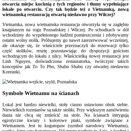
otwarcia miejsc kuchnią z tych regionów i tłumy wypełniające
lokale po otwarciu. Czy tak będzie też z Vietnamką, nową
wietnamską restauracją otwartą niedawno przy Wilczej?
Vietnamka, nowa wietnamska restauracja otworzyła się w zagłębiu
knajpianym na rogu Poznańskiej i Wilczej. Po schodkach w dół
wchodzimy do wypełnionego ludźmi pomieszczenia i zdobywamy
ostatni wolny stolik. Próbujemy go nawet zarezerwować wcześniej,
ale okazuje się, że właściciele przeznaczyli do rezerwacji tylko
część stolików, resztę pozostawiając do dyspozycji gościom
wchodzącym do lokalu z ulicy. Właścicielką nowej restauracji jest
Linh Nguyen, doświadczona restauratorka, twórczyni takich
konceptów jak To To Pho, Shabu Shabu czy otwartej niedawno
Koreanki.
Symbole Wietnamu na ścianach
Lokal jest bardzo niewielki, stoły ciasno ustawiono obok siebie.
Niewielkich rozmiarów są także stoliki. Przy większym zamówieniu
dania nie chcą się zmieścić na stole. Na ścianach intrygują
egzotyczne kwiaty i kolorowe ptaki, symbole związane z
Wietnamem. Jest tu kogutopaw (symbol narodowy Wietnamu),
ważka, lotos czy bananowce. Od progu pachnie tu Azją, z kuchni i