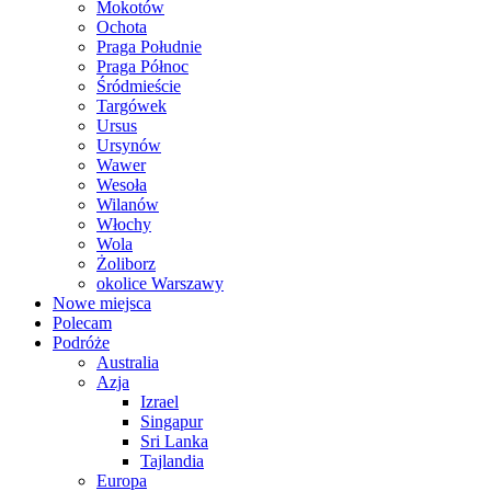
Mokotów
Ochota
Praga Południe
Praga Północ
Śródmieście
Targówek
Ursus
Ursynów
Wawer
Wesoła
Wilanów
Włochy
Wola
Żoliborz
okolice Warszawy
Nowe miejsca
Polecam
Podróże
Australia
Azja
Izrael
Singapur
Sri Lanka
Tajlandia
Europa