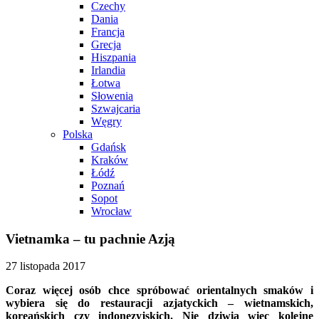
Czechy
Dania
Francja
Grecja
Hiszpania
Irlandia
Łotwa
Słowenia
Szwajcaria
Węgry
Polska
Gdańsk
Kraków
Łódź
Poznań
Sopot
Wrocław
Vietnamka – tu pachnie Azją
27 listopada 2017
Coraz więcej osób chce spróbować orientalnych smaków i
wybiera się do restauracji azjatyckich – wietnamskich,
koreańskich czy indonezyjskich. Nie dziwią więc kolejne