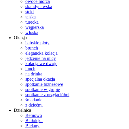
owoce morza
skandynawska
steki
tajska
turecka
węgierska
włoska
Okazja
babskie ploty
brunch
elegancka kolacja
jedzenie na ulicy
kolacja we dwoje
lunch
na drinka
specjalna okazja
spotkanie biznesowe
spotkanie w grupie
spotkanie z przyjaciółmi
śniadanie
z dziećmi
Dzielnica
Bemowo
Białolęka
Bielany