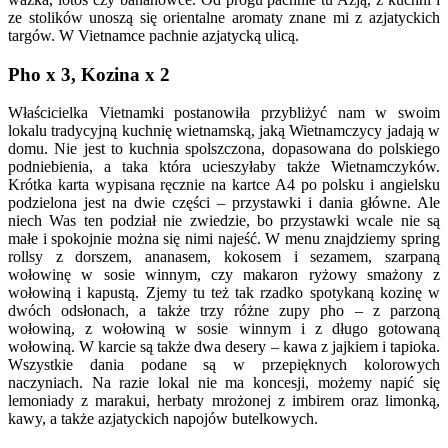
ze stolików unoszą się orientalne aromaty znane mi z azjatyckich
targów. W Vietnamce pachnie azjatycką ulicą.
Pho x 3, Kozina x 2
Właścicielka Vietnamki postanowiła przybliżyć nam w swoim
lokalu tradycyjną kuchnię wietnamską, jaką Wietnamczycy jadają w
domu. Nie jest to kuchnia spolszczona, dopasowana do polskiego
podniebienia, a taka która ucieszyłaby także Wietnamczyków.
Krótka karta wypisana ręcznie na kartce A4 po polsku i angielsku
podzielona jest na dwie części – przystawki i dania główne. Ale
niech Was ten podział nie zwiedzie, bo przystawki wcale nie są
małe i spokojnie można się nimi najeść. W menu znajdziemy spring
rollsy z dorszem, ananasem, kokosem i sezamem, szarpaną
wołowinę w sosie winnym, czy makaron ryżowy smażony z
wołowiną i kapustą. Zjemy tu też tak rzadko spotykaną kozinę w
dwóch odsłonach, a także trzy różne zupy pho – z parzoną
wołowiną, z wołowiną w sosie winnym i z długo gotowaną
wołowiną. W karcie są także dwa desery – kawa z jajkiem i tapioka.
Wszystkie dania podane są w przepięknych kolorowych
naczyniach. Na razie lokal nie ma koncesji, możemy napić się
lemoniady z marakui, herbaty mrożonej z imbirem oraz limonką,
kawy, a także azjatyckich napojów butelkowych.