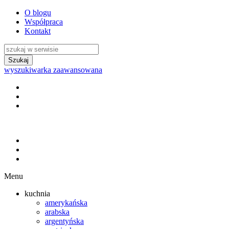
O blogu
Współpraca
Kontakt
wyszukiwarka zaawansowana
Menu
kuchnia
amerykańska
arabska
argentyńska