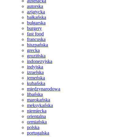
austriacka
autorska
azjatycka
bałkańska
bułgarska
burgery
fast food
francuska
hiszpańska
grecka
gruzińska
indonezyjska
indyjska
izraelska
jemeńska
kubańska
międzynarodowa
libańska
marokańska
meksykańska
niemiecka
orientalna
ormiańska
polska
portugalska