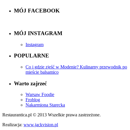
MÓJ FACEBOOK
MÓJ INSTAGRAM
Instagram
POPULARNE
Co i gdzie zjeść w Modenie? Kulinarny przewodnik po
mieście balsamico
Warto zajrzeć
Warsaw Foodie
Froblog
Nakarmiona Starecka
Restaurantica.pl © 2013 Wszelkie prawa zastrzeżone.
Realizacja:
www.jackvision.pl