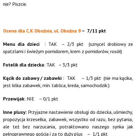
nie? Piszcie.
.
Ocena dla
C.K Oboźnia,
ul. Oboźna 9
– 7/11 pkt
Menu dla dzieci
: TAK – 2/3 pkt (sznycel drobiowy ze
spatzlami i świeżym pomidorem, krem z pomidorów, rosół)
Fotelik dla dziecka
: TAK – 3/3 pkt
Kącik do zabawy / zabawki
: TAK – 1/3 pkt (nie ma kącika,
jest kilka zabawek, min. tablica, kreda, samochodzik:)
Przewijak
: NIE – 0/1 pkt
Inne plusy:
Przyjazne nastawienie obsługi do dziecka, uśmiechy,
propozycja krzesełka, zabawek, wszystko od razu, bez pytania,
ale też bez narzucania, potraktowano naszego synka jak
pełnoprawnego gościa i za to duży plus – 1/1 pkt