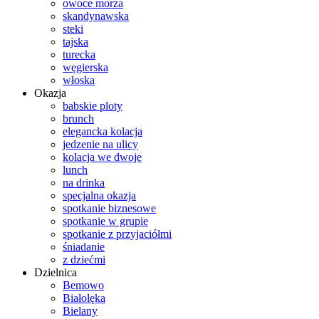
owoce morza
skandynawska
steki
tajska
turecka
węgierska
włoska
Okazja
babskie ploty
brunch
elegancka kolacja
jedzenie na ulicy
kolacja we dwoje
lunch
na drinka
specjalna okazja
spotkanie biznesowe
spotkanie w grupie
spotkanie z przyjaciółmi
śniadanie
z dziećmi
Dzielnica
Bemowo
Białolęka
Bielany