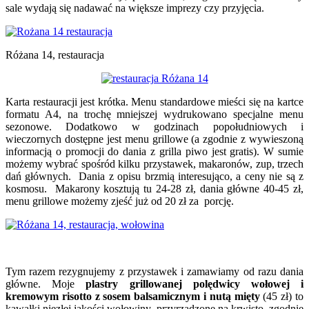
sale wydają się nadawać na większe imprezy czy przyjęcia.
Różana 14, restauracja
Karta restauracji jest krótka. Menu standardowe mieści się na kartce
formatu A4, na trochę mniejszej wydrukowano specjalne menu
sezonowe. Dodatkowo w godzinach popołudniowych i
wieczornych dostępne jest menu grillowe (a zgodnie z wywieszoną
informacją o promocji do dania z grilla piwo jest gratis). W sumie
możemy wybrać spośród kilku przystawek, makaronów, zup, trzech
dań głównych. Dania z opisu brzmią interesująco, a ceny nie są z
kosmosu. Makarony kosztują tu 24-28 zł, dania główne 40-45 zł,
menu grillowe możemy zjeść już od 20 zł za porcję.
Tym razem rezygnujemy z przystawek i zamawiamy od razu dania
główne. Moje
plastry grillowanej polędwicy wołowej i
kremowym risotto z sosem balsamicznym i nutą mięty
(45 zł) to
kawałki niezłej jakości wołowiny, przyrządzone na krwisto, zgodnie