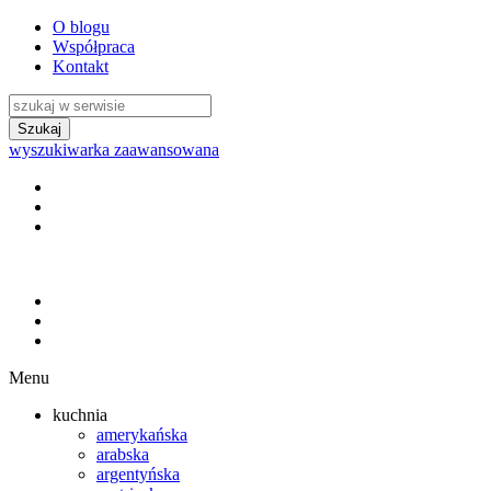
O blogu
Współpraca
Kontakt
wyszukiwarka zaawansowana
Menu
kuchnia
amerykańska
arabska
argentyńska