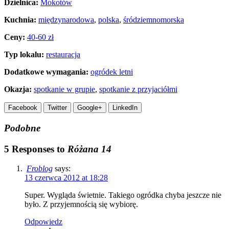
Dzielnica:
Mokotów
Kuchnia:
międzynarodowa
,
polska
,
śródziemnomorska
Ceny:
40-60 zł
Typ lokalu:
restauracja
Dodatkowe wymagania:
ogródek letni
Okazja:
spotkanie w grupie
,
spotkanie z przyjaciółmi
Facebook
Twitter
Google+
LinkedIn
Podobne
5 Responses to
Różana 14
Froblog
says:
13 czerwca 2012 at 18:28
Super. Wygląda świetnie. Takiego ogródka chyba jeszcze nie
było. Z przyjemnością się wybiorę.
Odpowiedz