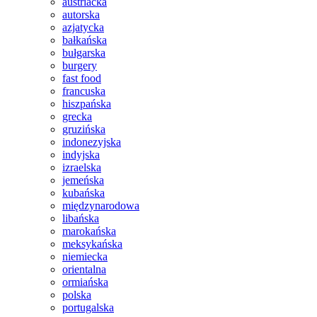
austriacka
autorska
azjatycka
bałkańska
bułgarska
burgery
fast food
francuska
hiszpańska
grecka
gruzińska
indonezyjska
indyjska
izraelska
jemeńska
kubańska
międzynarodowa
libańska
marokańska
meksykańska
niemiecka
orientalna
ormiańska
polska
portugalska