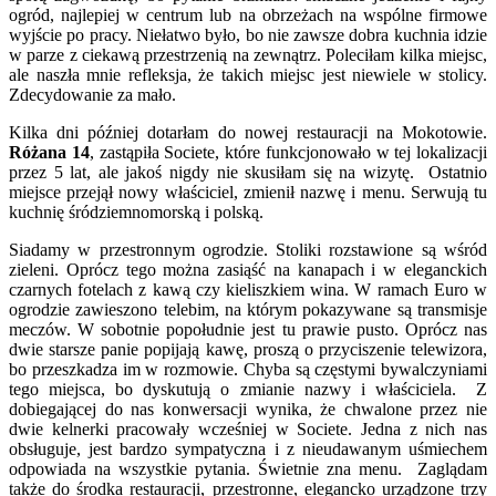
ogród, najlepiej w centrum lub na obrzeżach na wspólne firmowe
wyjście po pracy. Niełatwo było, bo nie zawsze dobra kuchnia idzie
w parze z ciekawą przestrzenią na zewnątrz. Poleciłam kilka miejsc,
ale naszła mnie refleksja, że takich miejsc jest niewiele w stolicy.
Zdecydowanie za mało.
Kilka dni później dotarłam do nowej restauracji na Mokotowie.
Różana 14
, zastąpiła Societe, które funkcjonowało w tej lokalizacji
przez 5 lat, ale jakoś nigdy nie skusiłam się na wizytę. Ostatnio
miejsce przejął nowy właściciel, zmienił nazwę i menu. Serwują tu
kuchnię śródziemnomorską i polską.
Siadamy w przestronnym ogrodzie. Stoliki rozstawione są wśród
zieleni. Oprócz tego można zasiąść na kanapach i w eleganckich
czarnych fotelach z kawą czy kieliszkiem wina. W ramach Euro w
ogrodzie zawieszono telebim, na którym pokazywane są transmisje
meczów. W sobotnie popołudnie jest tu prawie pusto. Oprócz nas
dwie starsze panie popijają kawę, proszą o przyciszenie telewizora,
bo przeszkadza im w rozmowie. Chyba są częstymi bywalczyniami
tego miejsca, bo dyskutują o zmianie nazwy i właściciela. Z
dobiegającej do nas konwersacji wynika, że chwalone przez nie
dwie kelnerki pracowały wcześniej w Societe. Jedna z nich nas
obsługuje, jest bardzo sympatyczna i z nieudawanym uśmiechem
odpowiada na wszystkie pytania. Świetnie zna menu. Zaglądam
także do środka restauracji, przestronne, elegancko urządzone trzy