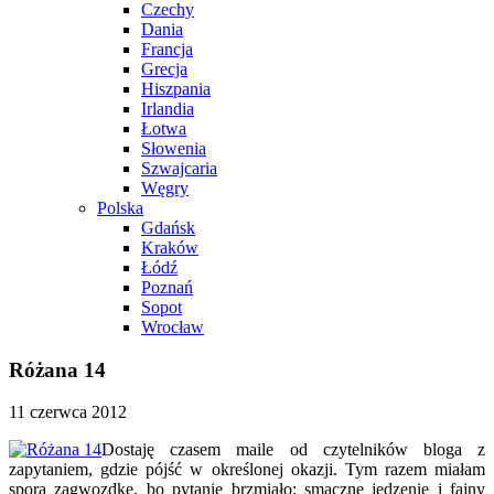
Czechy
Dania
Francja
Grecja
Hiszpania
Irlandia
Łotwa
Słowenia
Szwajcaria
Węgry
Polska
Gdańsk
Kraków
Łódź
Poznań
Sopot
Wrocław
Różana 14
11 czerwca 2012
Dostaję czasem maile od czytelników bloga z
zapytaniem, gdzie pójść w określonej okazji. Tym razem miałam
sporą zagwozdkę, bo pytanie brzmiało: smaczne jedzenie i fajny