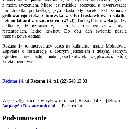
z moim życzeniem. Mięso jest miękkie, soczyste, a towarzyszące
mu dodatki podkreślają jego doskonały smak. Pat zamawia
grillowanego steka z tuńczyka z salsą truskawkową i sałatką
i ziemniakami z rozmarynem
(43 zł). Tuńczyk to rewelacja. Jest
delikatny, nie przesuszony, jak to czasem zdarza się w innych
restauracjach, lekko krwisty. Do obu dań świetnie pasują
truskawkowe dodatki.
Różana 14 to interesujący adres na kulinarnej mapie Mokotowa.
Zapytana o restaurację z dobrym jedzeniem i dużym, ładnym
ogrodem, nie będę miała jakichkolwiek wątpliwości, którą
zarekomendować.
Różana 14
, ul Różana 14, tel. (22) 540 13 33
Więcej zdjęć z mojej wizyty w restauracji Różana 14 znajdziesz na
fanpage’u Restaurantica.pl
na Facebooku
Podsumowanie