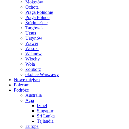
Mokotów
Ochota
Praga Południe
Praga Północ
Śródmieście
Targówek
Ursus
Ursynów
Wawer
Wesoła
Wilanów
Włochy
Wola
Żoliborz
okolice Warszawy
Nowe miejsca
Polecam
Podróże
Australia
Azja
Izrael
Singapur
Sri Lanka
Tajlandia
Europa