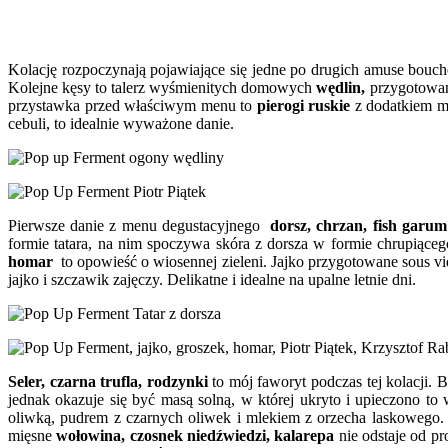
Kolację rozpoczynają pojawiające się jedne po drugich amuse bouch
Kolejne kęsy to talerz wyśmienitych domowych
wędlin,
przygotowan
przystawka przed właściwym menu to
pierogi ruskie
z dodatkiem mą
cebuli, to idealnie wyważone danie.
Pierwsze danie z menu degustacyjnego
dorsz, chrzan, fish garum
formie tatara, na nim spoczywa skóra z dorsza w formie chrupiąceg
homar
to opowieść o wiosennej zieleni. Jajko przygotowane sous v
jajko i szczawik zajęczy. Delikatne i idealne na upalne letnie dni.
Seler, czarna trufla, rodzynki
to mój faworyt podczas tej kolacji.
jednak okazuje się być masą solną, w której ukryto i upieczono to 
oliwką, pudrem z czarnych oliwek i mlekiem z orzecha laskowego.
mięsne
wołowina, czosnek niedźwiedzi, kalarepa
nie odstaje od p