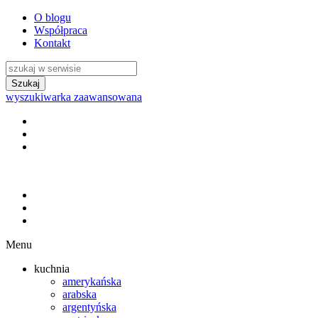
O blogu
Współpraca
Kontakt
wyszukiwarka zaawansowana
Menu
kuchnia
amerykańska
arabska
argentyńska