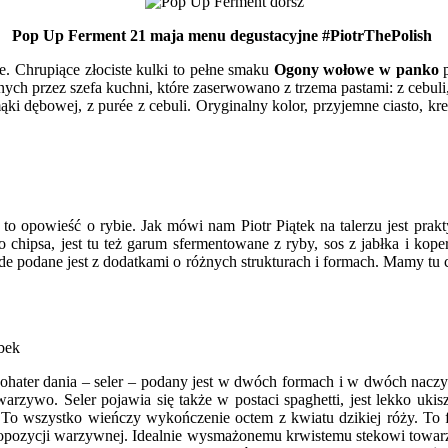
Pop Up Ferment 21 maja menu degustacyjne #PiotrThePolish
e. Chrupiące złociste kulki to pełne smaku
Ogony wołowe w panko
ych przez szefa kuchni,
które
zaserwowano z trzema pastami: z cebuli,
ki dębowej, z purée z cebuli. Oryginalny kolor, przyjemne ciasto, k
to opowieść o rybie. Jak mówi nam Piotr Piątek na talerzu jest prak
o chipsa, jest tu też garum sfermentowane z ryby, sos z jabłka i ko
ide podane jest z dodatkami o różnych strukturach i formach. Mamy tu 
 Bohater dania – seler – podany jest w dwóch formach i w dwóch nacz
warzywo. Seler pojawia się także w postaci spaghetti, jest lekko ukis
 To wszystko wieńczy wykończenie octem z kwiatu dzikiej róży. To 
ropozycji warzywnej. Idealnie wysmażonemu krwistemu stekowi towar