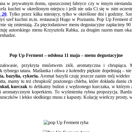
owana w prywatnym domu, opuszczonej fabryce czy w innym niestandar
fa kuchni w określonym miejscu i jeśli nie uda Ci się w nim uczest
 20
. Tylko przez kilka miesięcy, tylko w określone dni i godziny. 
edyś szef kuchni m.in. restauracji Hugo w Poznaniu. Pop Up Ferment 
ularnie się zmieniają. Za pięciodaniowe menu degustacyjne zapłacimy
tuję autorskiego menu Krzysztofa Rabka, za drugim razem mam okazj
penhadze.
Pop Up Ferment – odsłona 11 maja – menu degustacyjne
akwasie, przykryta mnóstwem ziół, aromatyczna i chrupiąca.
ybnego tatara. Maślanka i oliwa z kolendry pięknie dopełniają – nie 
ta, bazylia, cykoria.
Aromat bazylii czuję jeszcze zanim mój widelec t
atta, mamy tu też chrupkość prażonego chleba, które dokłada daniu ch
nkuł, kurczak
to delikatny bulion z wędzonego kurczaka, w którym z
ą i aromatycznym koperkiem.
To wyśmienita rybna propozycja.
Bardz
uraczków i lekko słodkiego musu z kapusty. Kolację wieńczy prosty, 