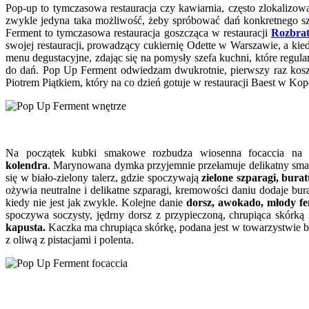
Pop-up to tymczasowa restauracja czy kawiarnia, często zlokaliz
zwykle jedyna taka możliwość, żeby spróbować dań konkretnego sze
Ferment to tymczasowa restauracja goszcząca w restauracji
Rozbrat
swojej restauracji, prowadzący cukiernię Odette w Warszawie, a ki
menu degustacyjne, zdając się na pomysły szefa kuchni, które reg
do dań. Pop Up Ferment odwiedzam dwukrotnie, pierwszy raz kosz
Piotrem Piątkiem, który na co dzień gotuje w restauracji Baest w Ko
Na początek kubki smakowe rozbudza wiosenna focaccia na z
kolendra
. Marynowana dymka przyjemnie przełamuje delikatny smak r
się w biało-zielony talerz, gdzie spoczywają
zielone szparagi, burat
ożywia neutralne i delikatne szparagi, kremowości daniu dodaje bur
kiedy nie jest jak zwykle. Kolejne danie
dorsz, awokado, młody fe
spoczywa soczysty, jędrny dorsz z przypieczoną, chrupiąca skórk
kapusta.
Kaczka ma chrupiąca skórkę, podana jest w towarzystwie b
z oliwą z pistacjami i polenta.