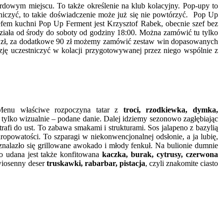
dowym miejscu. To także określenie na klub kolacyjny. Pop-upy to
niczyć, to takie doświadczenie może już się nie powtórzyć. Pop Up
Szefem kuchni Pop Up Ferment jest Krzysztof Rabek, obecnie szef bez
działa od środy do soboty od godziny 18:00. Można zamówić tu tylko
 90 zł, za dodatkowe 90 zł możemy zamówić zestaw win dopasowanych
ę uczestniczyć w kolacji przygotowywanej przez niego wspólnie z
 Menu właściwe rozpoczyna tatar z
troci, rzodkiewka, dymka,
tylko wizualnie – podane danie.
Dalej idziemy sezonowo zagłębiając
rafi do ust. To zabawa smakami i strukturami. Sos jalapeno z bazylią
ropowatości. To szparagi w niekonwencjonalnej odsłonie, a ja lubię,
nalazło się grillowane awokado i młody fenkuł. Na bulionie dumnie
o udana jest także konfitowana
kaczka, burak, cytrusy, czerwona
wiosenny deser
truskawki, rabarbar, pistacja
, czyli znakomite ciasto