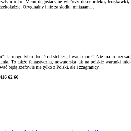
eszłym roku. Menu degustacyjne wieńczy deser
mleko, truskawki,
 czekoladzie. Oryginalny i nie za słodki, mniaaam…
n”. Ja moge tylko dodać od siebie: „I want more”. Nie ma tu przesady
nia. To także fantastyczna, nowatorska jak na polskie warunki inic
 będą szefowie nie tylko z Polski, ale i zzagranicy.
 416 62 66