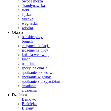
owoce morza
skandynawska
steki
tajska
turecka
węgierska
włoska
Okazja
babskie ploty
brunch
elegancka kolacja
jedzenie na ulicy
kolacja we dwoje
lunch
na drinka
specjalna okazja
spotkanie biznesowe
spotkanie w grupie
spotkanie z przyjaciółmi
śniadanie
z dziećmi
Dzielnica
Bemowo
Białolęka
Bielany