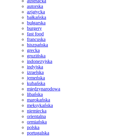
austriacka
autorska
azjatycka
bałkańska
bułgarska
burgery
fast food
francuska
hiszpańska
grecka
gruzińska
indonezyjska
indyjska
izraelska
jemeńska
kubańska
międzynarodowa
libańska
marokańska
meksykańska
niemiecka
orientalna
ormiańska
polska
portugalska