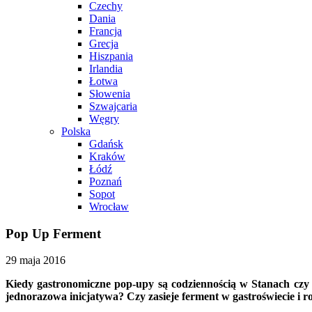
Czechy
Dania
Francja
Grecja
Hiszpania
Irlandia
Łotwa
Słowenia
Szwajcaria
Węgry
Polska
Gdańsk
Kraków
Łódź
Poznań
Sopot
Wrocław
Pop Up Ferment
29 maja 2016
Kiedy gastronomiczne pop-upy są codziennością w Stanach czy 
jednorazowa inicjatywa? Czy zasieje ferment w gastroświecie i