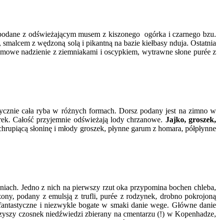
podane z odświeżającym musem z kiszonego ogórka i czarnego bzu.
 smalcem z wędzoną solą i pikantną na bazie kiełbasy nduja. Ostatnia
remowe nadzienie z ziemniakami i oscypkiem, wytrawne słone purée z
tycznie cała ryba w różnych formach.
Dorsz podany jest na zimno w
perek. Całość przyjemnie odświeżają lody chrzanowe.
Jajko, groszek,
chrupiącą słoninę i młody groszek, płynne garum z homara, półpłynne
yniach. Jedno z nich na pierwszy rzut oka przypomina bochen chleba,
zony, podany z emulsją z trufli, purée z rodzynek, drobno pokrojoną
fantastyczne i niezwykle bogate w smaki danie wege. Główne danie
zyszy czosnek niedźwiedzi zbierany na cmentarzu (!) w Kopenhadze,