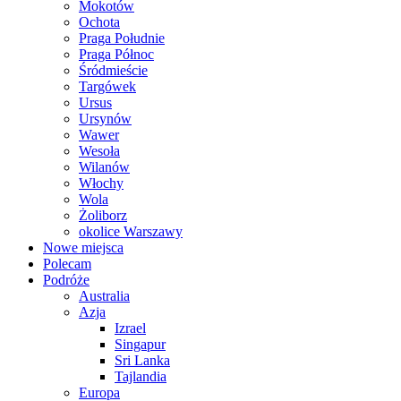
Mokotów
Ochota
Praga Południe
Praga Północ
Śródmieście
Targówek
Ursus
Ursynów
Wawer
Wesoła
Wilanów
Włochy
Wola
Żoliborz
okolice Warszawy
Nowe miejsca
Polecam
Podróże
Australia
Azja
Izrael
Singapur
Sri Lanka
Tajlandia
Europa