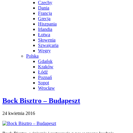
Czechy
Dania
Francja
Grecja
Hiszpania
Irlandia
Łotwa
Słowenia
Szwajcaria
Węgry
Polska
Gdańsk
Kraków
Łódź
Poznań
Sopot
Wrocław
Bock Bisztro – Budapeszt
24 kwietnia 2016