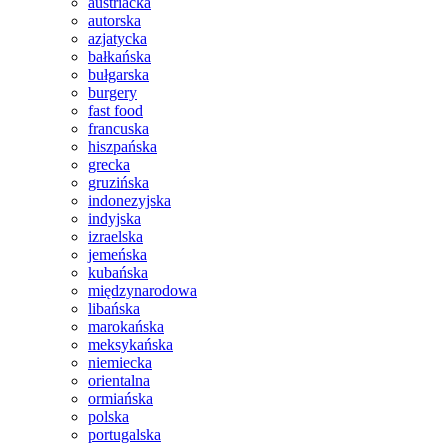
austriacka
autorska
azjatycka
bałkańska
bułgarska
burgery
fast food
francuska
hiszpańska
grecka
gruzińska
indonezyjska
indyjska
izraelska
jemeńska
kubańska
międzynarodowa
libańska
marokańska
meksykańska
niemiecka
orientalna
ormiańska
polska
portugalska