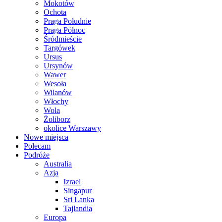
Mokotów
Ochota
Praga Południe
Praga Północ
Śródmieście
Targówek
Ursus
Ursynów
Wawer
Wesoła
Wilanów
Włochy
Wola
Żoliborz
okolice Warszawy
Nowe miejsca
Polecam
Podróże
Australia
Azja
Izrael
Singapur
Sri Lanka
Tajlandia
Europa