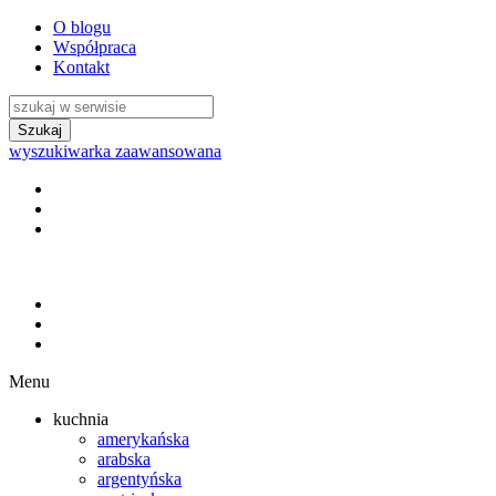
O blogu
Współpraca
Kontakt
wyszukiwarka zaawansowana
Menu
kuchnia
amerykańska
arabska
argentyńska