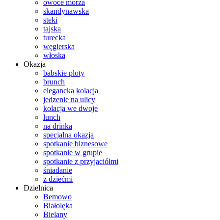
owoce morza
skandynawska
steki
tajska
turecka
węgierska
włoska
Okazja
babskie ploty
brunch
elegancka kolacja
jedzenie na ulicy
kolacja we dwoje
lunch
na drinka
specjalna okazja
spotkanie biznesowe
spotkanie w grupie
spotkanie z przyjaciółmi
śniadanie
z dziećmi
Dzielnica
Bemowo
Białolęka
Bielany