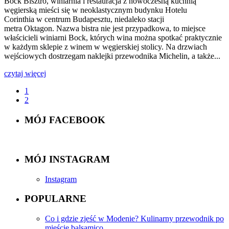
Bock Bisztro, winiarnia i restauracja z nowoczesną kuchnią
węgierską mieści się w neoklastycznym budynku Hotelu
Corinthia w centrum Budapesztu, niedaleko stacji
metra Oktagon. Nazwa bistra nie jest przypadkowa, to miejsce
właścicieli winiarni Bock, których wina można spotkać praktycznie
w każdym sklepie z winem w węgierskiej stolicy. Na drzwiach
wejściowych dostrzegam naklejki przewodnika Michelin, a także...
czytaj więcej
1
2
MÓJ FACEBOOK
MÓJ INSTAGRAM
Instagram
POPULARNE
Co i gdzie zjeść w Modenie? Kulinarny przewodnik po
mieście balsamico