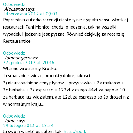
Odpowiedz
Aleksandr
says:
14 września 2012 at 09:03
Poprzednia autorka recenzji niestety nie złapała sensu włoskiej
restauracji. Pani Moniko, chodzi o jedzenie, tak na wszelki
wypadek. I jedzenie jest pyszne. Również dziękuję za recenzję
Restaurantice.
Odpowiedz
Tombanger
says:
22 grudnia 2012 at 20:46
Wlasnie wrocilismy. Krotko:
1) smacznie, swiezo, produkty dobrej jakosci
2) nieuzasadnione ceny plynow – przystawka + 2x makaron +
2x herbata + 2x espresso = 122zl z czego 44zl za napoje. 10
za herbate juz widzialem, ale 12zl za espresso to 2x drozej niz
w normalnym kraju…
Odpowiedz
Tomo
says:
19 lutego 2013 at 18:24
Ja swoją wizytę opisałem tak:
http://pork-