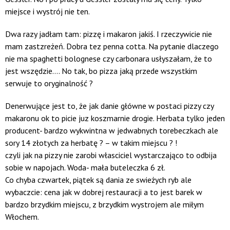
miejsce i wystrój nie ten.
Dwa razy jadłam tam: pizzę i makaron jakiś. I rzeczywicie nie
mam zastzreżeń. Dobra tez penna cotta. Na pytanie dlaczego
nie ma spaghetti bolognese czy carbonara usłyszałam, że to
jest wszędzie…. No tak, bo pizza jaką przede wszystkim
serwuje to oryginalność ?
Denerwujące jest to, że jak danie główne w postaci pizzy czy
makaronu ok to picie juz koszmarnie drogie. Herbata tylko jeden
producent- bardzo wykwintna w jedwabnych torebeczkach ale
sory 14 złotych za herbatę ? – w takim miejscu ? !
czyli jak na pizzy nie zarobi własciciel wystarczająco to odbija
sobie w napojach. Woda- mała buteleczka 6 zł.
Co chyba czwartek, piątek są dania ze swieżych ryb ale
wybaczcie: cena jak w dobrej restauracji a to jest barek w
bardzo brzydkim miejscu, z brzydkim wystrojem ale miłym
Włochem.