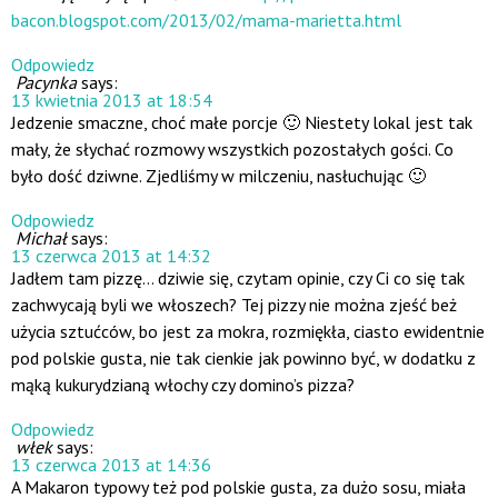
bacon.blogspot.com/2013/02/mama-marietta.html
Odpowiedz
Pacynka
says:
13 kwietnia 2013 at 18:54
Jedzenie smaczne, choć małe porcje 🙂 Niestety lokal jest tak
mały, że słychać rozmowy wszystkich pozostałych gości. Co
było dość dziwne. Zjedliśmy w milczeniu, nasłuchując 🙂
Odpowiedz
Michał
says:
13 czerwca 2013 at 14:32
Jadłem tam pizzę… dziwie się, czytam opinie, czy Ci co się tak
zachwycają byli we włoszech? Tej pizzy nie można zjeść beż
użycia sztućców, bo jest za mokra, rozmiękła, ciasto ewidentnie
pod polskie gusta, nie tak cienkie jak powinno być, w dodatku z
mąką kukurydzianą włochy czy domino’s pizza?
Odpowiedz
włek
says:
13 czerwca 2013 at 14:36
A Makaron typowy też pod polskie gusta, za dużo sosu, miała