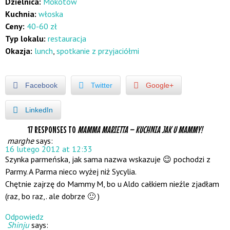
Dzielnica:
Mokotów
Kuchnia:
włoska
Ceny:
40-60 zł
Typ lokalu:
restauracja
Okazja:
lunch
,
spotkanie z przyjaciółmi
Facebook
Twitter
Google+
LinkedIn
17 RESPONSES TO
MAMMA MARIETTA – KUCHNIA JAK U MAMMY!
marghe
says:
16 lutego 2012 at 12:33
Szynka parmeńska, jak sama nazwa wskazuje 😉 pochodzi z
Parmy. A Parma nieco wyżej niż Sycylia.
Chętnie zajrzę do Mammy M, bo u Aldo całkiem nieźle zjadłam
(raz, bo raz,. ale dobrze 🙂 )
Odpowiedz
Shinju
says: