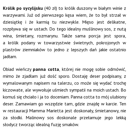
Królik po sycylijsku
(40 zł) to królik duszony w białym winie z
warzywami. Już od pierwszego kęsa wiem, że to był strzał w
dziesiątkę i że karmią tu niezwykle. Mięso jest delikatne,
rozpływa się w ustach. Do tego idealny muślinowy sos, z nutą
wina, śmietany, rozmarynu. Także sama porcja jest spora,
a królik podany w towarzystwie świetnych, pokrojonych w
plastrów ziemniaków to jedno z lepszych dań jakie ostatnio
jadłam.
Obiad wieńczy
panna cotta
, której nie mogę sobie odmówić,
mimo że zjadłam już dość sporo. Dostaję deser podpisany, z
wymalowanym napisem na talerzu, co może się wydać trochę
kiczowate, ale wywołuje uśmiech sympatii na moich ustach. Bo
komuś się chciało i ja to doceniam. Panna cotta to mój ulubiony
deser. Zamawiam go wszędzie tam, gdzie znajdę w karcie. Ten
w restauracji Mamma Marietta jest doskonały, śmietanowy, nie
za słodki. Malinowy sos doskonale przełamuje jego lekką
słodycz tworząc idealną fuzję smaków.