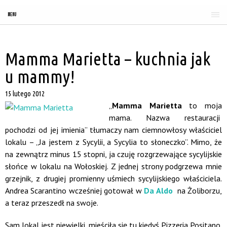
MENU
Mamma Marietta – kuchnia jak
u mammy!
15 lutego 2012
„
Mamma Marietta
to moja
mama. Nazwa restauracji
pochodzi od jej imienia” tłumaczy nam ciemnowłosy właściciel
lokalu – „Ja jestem z Sycylii, a Sycylia to słoneczko”. Mimo, że
na zewnątrz minus 15 stopni, ja czuję rozgrzewające sycylijskie
słońce w lokalu na Wołoskiej. Z jednej strony podgrzewa mnie
grzejnik, z drugiej promienny uśmiech sycylijskiego właściciela.
Andrea Scarantino wcześniej gotował w
Da Aldo
na Żoliborzu,
a teraz przeszedł na swoje.
Sam lokal jest niewielki, mieściła się tu kiedyś Pizzeria Positano.