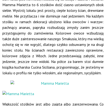
Mamma Marietta to 6 stolików dość ciasno ustawionych obok
siebie. Wystrój lokalu jest prosty, ciepłe kolory ścian, drewniane
meble. Nie przytłacza i nie dominuje nad jedzeniem. Na każdym
stoliku w ramach dekoracji ułożono kilka owoców i warzyw:
pachnący ananas, papryka rozbudzają zmysły zanim jeszcze
przystępujemy do zamówienia. Kolorowe owoce wzbudzają
także duże zainteresowanie naszego Smakusia, który ma wielką
ochotę się w nie wgryźć, dlatego szybko odsuwamy je na drugi
koniec stołu. Na ścianach restauracji zawieszono oprawione,
kolorowe zdjęcia z Włoch. Jedne przedstawiają zabytki, inne
jedzenie, jeszcze inne widoki. Na półce za barem stoi dumnie
książka kucharska Cucina Siciliana, przypominając, że jesteśmy w
lokalu o profilu nie tylko włoskim, ale regionalnym, sycylijskim.
Większość stolików jest albo zajęta albo zarezerwowana. Co