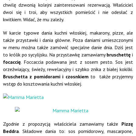
chwilę dzwonią kolejni zainteresowani rezerwacją. Właściciel
dwoi się i troi, aby wszystkich pomieścić i nie odesłać z
kwitkiem. Widać, że mu zależy.
W karcie typowe dania kuchni włoskiej, makarony, pizze, ale
także przystawki i dania główne. Poza daniami umieszczonymi
w menu można także zamówić specjalne danie dnia. Dziś jest
to królik po sycylijsku. Na przystawkę zamawiamy
bruschettę
i
focaccię
. Foccaccia podawana jest z sosem pesto. Sos jest
orzeźwiający, świeży, rewelacyjny i szybko znika z białej kokilki.
Bruschetta z pomidorami i czosnkiem
to także przyjemny
wstęp do kosztowania kuchni włoskiej.
Zgodnie z propozycją właściciela zamawiamy także
Pizzę
Beddra
. Składowe dania to: sos pomidorowy, mascarpone,