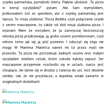
szynka parmeńska, pomidorki cherry. Pięknie ułożone. „To pizza
w wersji sycylijskiej?” pytam. „Nie. Sam wymyśliłem,
próbowałem też ze speckiem, ale z szynką parmeńską jest
lepsza. To moja ulubiona”. Pizza Beddra czyli połączenie szynki
z serem mascarpone, to także od dziś moja ulubiona pizza. I
wyznam Wam ze wstydem, że ja zazwyczaj bezczeszczę
włoską pizzę przykrywając ją grubo sosem pomidorowym, czyli
wbrew temu jak się ją jeść powinno. I oduczyć się tego nie
mogę. W Mamma Marietta nawet mi to przez myśl nie
przeszło. Ta pizza nie potrzebuje żadnych sosów. Jest małym
sycylijskim dziełem sztuki, które szkoda byłoby zepsuć. Ser
mascarpone przyjemnie rozchodzi się w ustach, ciasto jest
chrupiące, nie łamie się w drodze z talerza do ust. Jest idealnie
cienkie, tak, że nie przytłacza, a dopełnia smaki zawarte w
oryginalnych dodatkach.