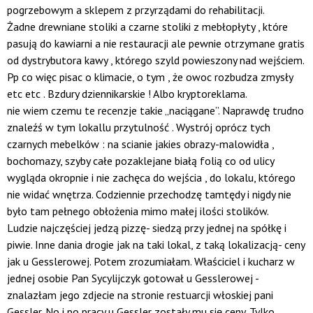
pogrzebowym a sklepem z przyrządami do rehabilitacji.
Żadne drewniane stoliki a czarne stoliki z mebłopłyty , które
pasują do kawiarni a nie restauracji ale pewnie otrzymane gratis
od dystrybutora kawy , którego szyld powieszony nad wejściem.
Pp co więc pisac o klimacie, o tym , że owoc rozbudza zmysły
etc etc . Bzdury dziennikarskie ! Albo kryptoreklama.
nie wiem czemu te recenzje takie „naciągane”. Naprawdę trudno
znaleźś w tym lokallu przytulność . Wystrój oprócz tych
czarnych mebelków : na scianie jakies obrazy-malowidła ,
bochomazy, szyby całe pozaklejane białą folią co od ulicy
wygląda okropnie i nie zachęca do wejścia , do lokalu, którego
nie widać wnętrza. Codziennie przechodzę tamtędy i nigdy nie
było tam pełnego obłożenia mimo małej ilości stolików.
Ludzie najczęściej jedzą pizzę- siedzą przy jednej na spółkę i
piwie. Inne dania drogie jak na taki lokal, z taką lokalizacją- ceny
jak u Gesslerowej. Potem zrozumiałam. Właściciel i kucharz w
jednej osobie Pan Sycylijczyk gotował u Gesslerowej -
znalazłam jego zdjecie na stronie restuarcji włoskiej pani
Gessler. No i po pracy u Gessler zostały mu się ceny. Tylko