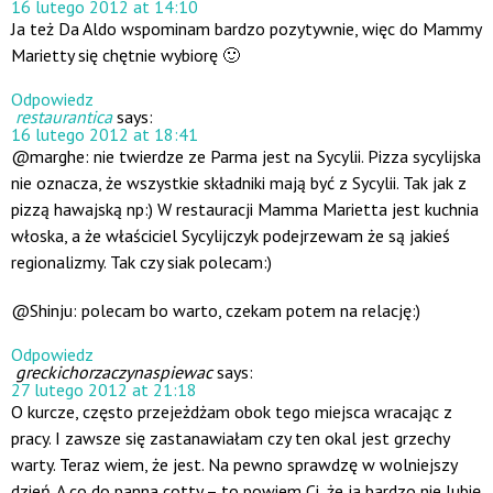
16 lutego 2012 at 14:10
Ja też Da Aldo wspominam bardzo pozytywnie, więc do Mammy
Marietty się chętnie wybiorę 🙂
Odpowiedz
restaurantica
says:
16 lutego 2012 at 18:41
@marghe: nie twierdze ze Parma jest na Sycylii. Pizza sycylijska
nie oznacza, że wszystkie składniki mają być z Sycylii. Tak jak z
pizzą hawajską np:) W restauracji Mamma Marietta jest kuchnia
włoska, a że właściciel Sycylijczyk podejrzewam że są jakieś
regionalizmy. Tak czy siak polecam:)
@Shinju: polecam bo warto, czekam potem na relację:)
Odpowiedz
greckichorzaczynaspiewac
says:
27 lutego 2012 at 21:18
O kurcze, często przejeżdżam obok tego miejsca wracając z
pracy. I zawsze się zastanawiałam czy ten okal jest grzechy
warty. Teraz wiem, że jest. Na pewno sprawdzę w wolniejszy
dzień. A co do panna cotty – to powiem Ci, że ja bardzo nie lubię