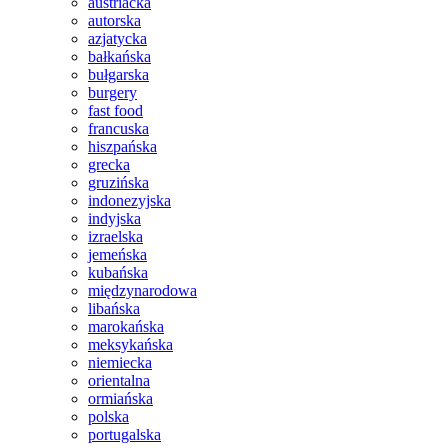
austriacka
autorska
azjatycka
bałkańska
bułgarska
burgery
fast food
francuska
hiszpańska
grecka
gruzińska
indonezyjska
indyjska
izraelska
jemeńska
kubańska
międzynarodowa
libańska
marokańska
meksykańska
niemiecka
orientalna
ormiańska
polska
portugalska