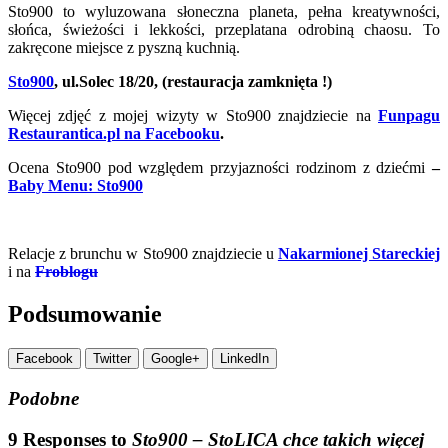
Sto900 to wyluzowana słoneczna planeta, pełna kreatywności,
słońca, świeżości i lekkości, przeplatana odrobiną chaosu. To
zakręcone miejsce z pyszną kuchnią.
Sto900
, ul.Solec 18/20, (restauracja zamknięta !)
Więcej zdjęć z mojej wizyty w Sto900 znajdziecie na
Funpagu
Restaurantica.pl na Facebooku
.
Ocena Sto900 pod względem przyjazności rodzinom z dziećmi
–
Baby Menu: Sto900
.
Relacje z brunchu w Sto900 znajdziecie u
Nakarmionej Stareckiej
i na
Froblogu
Podsumowanie
Facebook
Twitter
Google+
LinkedIn
Podobne
9 Responses to
Sto900 – StoLICA chce takich więcej