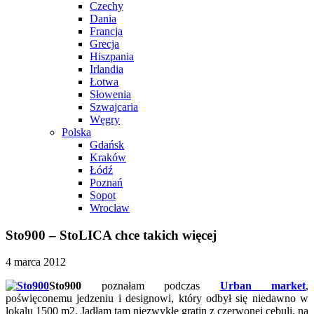
Czechy
Dania
Francja
Grecja
Hiszpania
Irlandia
Łotwa
Słowenia
Szwajcaria
Węgry
Polska
Gdańsk
Kraków
Łódź
Poznań
Sopot
Wrocław
Sto900 – StoLICA chce takich więcej
4 marca 2012
Sto900
poznałam podczas
Urban market
,
poświęconemu jedzeniu i designowi, który odbył się niedawno w
lokalu 1500 m2. Jadłam tam niezwykłe gratin z czerwonej cebuli, na