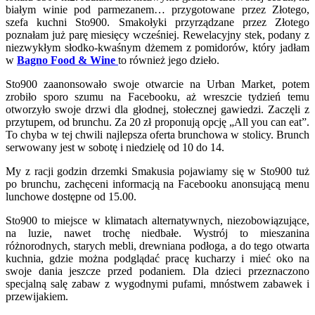
białym winie pod parmezanem… przygotowane przez Złotego,
szefa kuchni Sto900. Smakołyki przyrządzane przez Złotego
poznałam już parę miesięcy wcześniej. Rewelacyjny stek, podany z
niezwykłym słodko-kwaśnym dżemem z pomidorów, który jadłam
w
Bagno Food & Wine
to również jego dzieło.
Sto900 zaanonsowało swoje otwarcie na Urban Market, potem
zrobiło sporo szumu na Facebooku, aż wreszcie tydzień temu
otworzyło swoje drzwi dla głodnej, stołecznej gawiedzi. Zaczęli z
przytupem, od brunchu. Za 20 zł proponują opcję „All you can eat”.
To chyba w tej chwili najlepsza oferta brunchowa w stolicy. Brunch
serwowany jest w sobotę i niedzielę od 10 do 14.
My z racji godzin drzemki Smakusia pojawiamy się w Sto900 tuż
po brunchu, zachęceni informacją na Facebooku anonsującą menu
lunchowe dostępne od 15.00.
Sto900 to miejsce w klimatach alternatywnych, niezobowiązujące,
na luzie, nawet trochę niedbałe. Wystrój to mieszanina
różnorodnych, starych mebli, drewniana podłoga, a do tego otwarta
kuchnia, gdzie można podglądać pracę kucharzy i mieć oko na
swoje dania jeszcze przed podaniem. Dla dzieci przeznaczono
specjalną salę zabaw z wygodnymi pufami, mnóstwem zabawek i
przewijakiem.