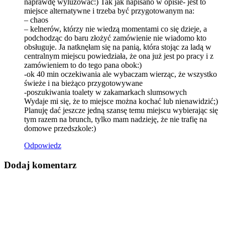
naprawdę wyluzować:) Tak jak napisano w opisie- jest to
miejsce alternatywne i trzeba być przygotowanym na:
– chaos
– kelnerów, którzy nie wiedzą momentami co się dzieje, a
podchodząc do baru złożyć zamówienie nie wiadomo kto
obsługuje. Ja natknęłam się na panią, która stojąc za ladą w
centralnym miejscu powiedziała, że ona już jest po pracy i z
zamówieniem to do tego pana obok:)
-ok 40 min oczekiwania ale wybaczam wierząc, że wszystko
świeże i na bieżąco przygotowywane
-poszukiwania toalety w zakamarkach slumsowych
Wydaje mi się, że to miejsce można kochać lub nienawidzić;)
Planuję dać jeszcze jedną szansę temu miejscu wybierając się
tym razem na brunch, tylko mam nadzieję, że nie trafię na
domowe przedszkole:)
Odpowiedz
Dodaj komentarz