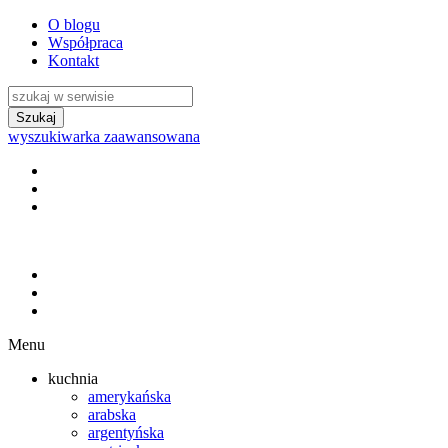
O blogu
Współpraca
Kontakt
wyszukiwarka zaawansowana
Menu
kuchnia
amerykańska
arabska
argentyńska