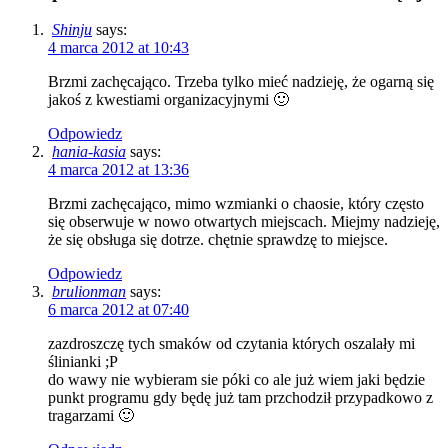
Shinju
says:
4 marca 2012 at 10:43
Brzmi zachęcająco. Trzeba tylko mieć nadzieję, że ogarną się
jakoś z kwestiami organizacyjnymi 🙂
Odpowiedz
hania-kasia
says:
4 marca 2012 at 13:36
Brzmi zachęcająco, mimo wzmianki o chaosie, który często
się obserwuje w nowo otwartych miejscach. Miejmy nadzieję,
że się obsługa się dotrze. chętnie sprawdzę to miejsce.
Odpowiedz
brulionman
says:
6 marca 2012 at 07:40
zazdroszczę tych smaków od czytania których oszalały mi
ślinianki ;P
do wawy nie wybieram sie póki co ale już wiem jaki będzie
punkt programu gdy będę już tam przchodził przypadkowo z
tragarzami 🙂