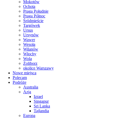
Mokotów
Ochota
Praga Południe
Praga Północ
Śródmieście
Targówek
Ursus
Ursynów
Wawer
Wesoła
Wilanów
Włochy
Wola
Żoliborz
okolice Warszawy
Nowe miejsca
Polecam
Podróże
Australia
Azja
Izrael
Singapur
Sri Lanka
Tajlandia
Europa