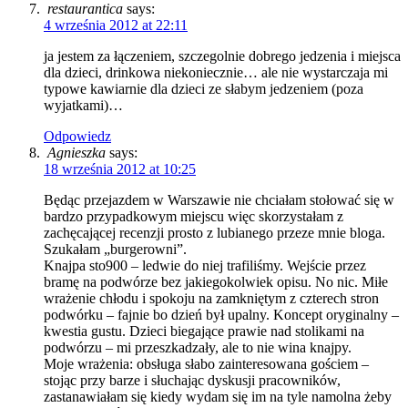
restaurantica
says:
4 września 2012 at 22:11
ja jestem za łączeniem, szczegolnie dobrego jedzenia i miejsca
dla dzieci, drinkowa niekoniecznie… ale nie wystarczaja mi
typowe kawiarnie dla dzieci ze słabym jedzeniem (poza
wyjatkami)…
Odpowiedz
Agnieszka
says:
18 września 2012 at 10:25
Będąc przejazdem w Warszawie nie chciałam stołować się w
bardzo przypadkowym miejscu więc skorzystałam z
zachęcającej recenzji prosto z lubianego przeze mnie bloga.
Szukałam „burgerowni”.
Knajpa sto900 – ledwie do niej trafiliśmy. Wejście przez
bramę na podwórze bez jakiegokolwiek opisu. No nic. Miłe
wrażenie chłodu i spokoju na zamkniętym z czterech stron
podwórku – fajnie bo dzień był upalny. Koncept oryginalny –
kwestia gustu. Dzieci biegające prawie nad stolikami na
podwórzu – mi przeszkadzały, ale to nie wina knajpy.
Moje wrażenia: obsługa słabo zainteresowana gościem –
stojąc przy barze i słuchając dyskusji pracowników,
zastanawiałam się kiedy wydam się im na tyle namolna żeby