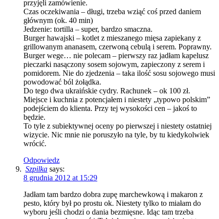
przyjęli zamówienie.
Czas oczekiwania – długi, trzeba wziąć coś przed daniem
głównym (ok. 40 min)
Jedzenie: tortilla – super, bardzo smaczna.
Burger hawajski – kotlet z mieszanego mięsa zapiekany z
grillowanym ananasem, czerwoną cebulą i serem. Poprawny.
Burger wege… nie polecam – pierwszy raz jadłam kapelusz
pieczarki nasączony sosem sojowym, zapieczony z serem i
pomidorem. Nie do zjedzenia – taka ilość sosu sojowego musi
powodować ból żołądka.
Do tego dwa ukraińskie cydry. Rachunek – ok 100 zł.
Miejsce i kuchnia z potencjałem i niestety „typowo polskim”
podejściem do klienta. Przy tej wysokości cen – jakoś to
będzie.
To tyle z subiektywnej oceny po pierwszej i niestety ostatniej
wizycie. Nic mnie nie poruszyło na tyle, by tu kiedykolwiek
wrócić.
Odpowiedz
Szpilka
says:
8 grudnia 2012 at 15:29
Jadłam tam bardzo dobra zupę marchewkową i makaron z
pesto, który był po prostu ok. Niestety tylko to miałam do
wyboru jeśli chodzi o dania bezmięsne. Idąc tam trzeba