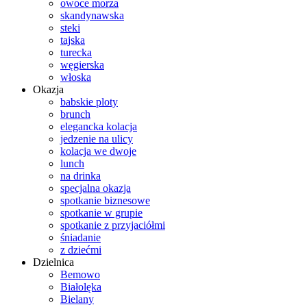
owoce morza
skandynawska
steki
tajska
turecka
węgierska
włoska
Okazja
babskie ploty
brunch
elegancka kolacja
jedzenie na ulicy
kolacja we dwoje
lunch
na drinka
specjalna okazja
spotkanie biznesowe
spotkanie w grupie
spotkanie z przyjaciółmi
śniadanie
z dziećmi
Dzielnica
Bemowo
Białolęka
Bielany