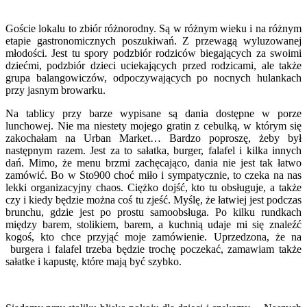
Goście lokalu to zbiór różnorodny. Są w różnym wieku i na różnym
etapie gastronomicznych poszukiwań. Z przewagą wyluzowanej
młodości. Jest tu spory podzbiór rodziców biegających za swoimi
dziećmi, podzbiór dzieci uciekających przed rodzicami, ale także
grupa balangowiczów, odpoczywających po nocnych hulankach
przy jasnym browarku.
Na tablicy przy barze wypisane są dania dostępne w porze
lunchowej. Nie ma niestety mojego gratin z cebulką, w którym się
zakochałam na Urban Market… Bardzo poproszę, żeby był
następnym razem. Jest za to sałatka, burger, falafel i kilka innych
dań. Mimo, że menu brzmi zachęcająco, dania nie jest tak łatwo
zamówić. Bo w Sto900 choć miło i sympatycznie, to czeka na nas
lekki organizacyjny chaos. Ciężko dojść, kto tu obsługuje, a także
czy i kiedy będzie można coś tu zjeść. Myślę, że łatwiej jest podczas
brunchu, gdzie jest po prostu samoobsługa. Po kilku rundkach
między barem, stolikiem, barem, a kuchnią udaje mi się znaleźć
kogoś, kto chce przyjąć moje zamówienie. Uprzedzona, że na
burgera i falafel trzeba będzie trochę poczekać, zamawiam także
sałatke i kapustę, które mają być szybko.