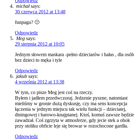
Odpowiedz
michał
says:
30 czerwca 2012 at 13:48
funpagu? 🙂
Odpowiedz
Meg
says:
29 sierpnia 2012 at 10:05
Jednym słowem maskara -pełno dzieciarów i hałas , dla osób
bez dzieci to męka i tyle
Odpowiedz
jakub
says:
4 września 2012 at 13:38
W tym, co pisze Meg jest coś na rzeczy.
Byłem i jadłem przedwczoraj. Jedzenie pyszne, natomiast
mieliśmy w gronie dużą dyskusję, czy ma sens koncepcja
łączenia w jednym miejscu tak wielu funkcji – dzieciatej,
diningowej i barowo-knajpianej. Ktoś, komuś zawsze będzie
zawadzał. Coś zgrzyta w atmosferze, gdy jecie stek a obok
przy stoliku obficie leje się browar w rozochocone gardła.
Odpowiedz