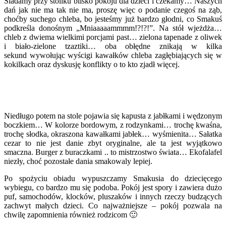
Siadamy przy stoliku blisko pokoju dla dzieci i czekamy… Naszych
dań jak nie ma tak nie ma, proszę więc o podanie czegoś na ząb,
choćby suchego chleba, bo jesteśmy już bardzo głodni, co Smakuś
podkreśla donośnym „Mniaaaaammmm!?!?!”. Na stół wjeżdża…
chleb z dwiema wielkimi porcjami past… zielona tapenade z oliwek
i biało-zielone tzaztiki… oba obłędne znikają w kilka
sekund wywołując wyścigi kawałków chleba zagłębiających się w
kokilkach oraz dyskusję konflikty o to kto zjadł więcej.
Niedługo potem na stole pojawia się kapusta z jabłkami i wędzonym
boczkiem… W kolorze bordowym, z rodzynkami… trochę kwaśna,
trochę słodka, okraszona kawałkami jabłek… wyśmienita… Sałatka
cezar to nie jest danie zbyt oryginalne, ale ta jest wyjątkowo
smaczna. Burger z buraczkami .. to mistrzostwo świata… Ekofalafel
niezły, choć pozostałe dania smakowaly lepiej.
Po spożyciu obiadu wypuszczamy Smakusia do dziecięcego
wybiegu, co bardzo mu się podoba. Pokój jest spory i zawiera dużo
puf, samochodów, klocków, pluszaków i innych rzeczy budzących
zachwyt małych dzieci. Co najważniejsze – pokój pozwala na
chwilę zapomnienia również rodzicom 🙂