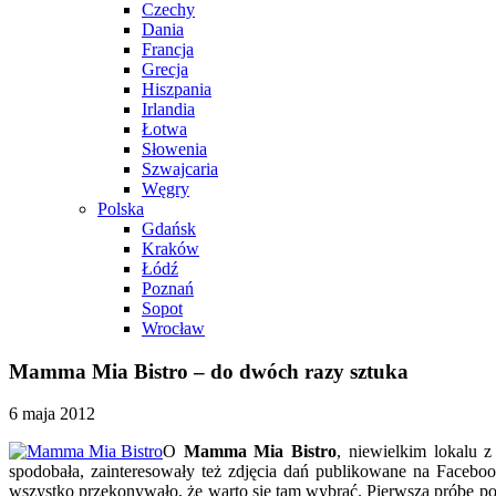
Czechy
Dania
Francja
Grecja
Hiszpania
Irlandia
Łotwa
Słowenia
Szwajcaria
Węgry
Polska
Gdańsk
Kraków
Łódź
Poznań
Sopot
Wrocław
Mamma Mia Bistro – do dwóch razy sztuka
6 maja 2012
O
Mamma Mia Bistro
, niewielkim lokalu z
spodobała, zainteresowały też zdjęcia dań publikowane na Facebo
wszystko przekonywało, że warto się tam wybrać. Pierwszą próbę p