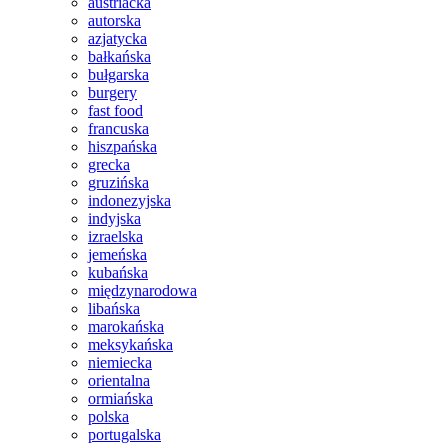
austriacka
autorska
azjatycka
bałkańska
bułgarska
burgery
fast food
francuska
hiszpańska
grecka
gruzińska
indonezyjska
indyjska
izraelska
jemeńska
kubańska
międzynarodowa
libańska
marokańska
meksykańska
niemiecka
orientalna
ormiańska
polska
portugalska