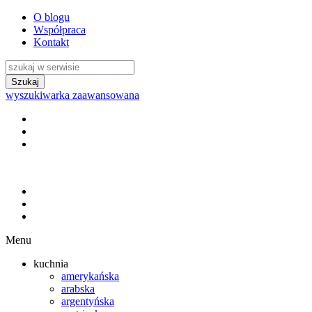
O blogu
Współpraca
Kontakt
wyszukiwarka zaawansowana
Menu
kuchnia
amerykańska
arabska
argentyńska