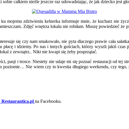
i sobie całkiem nieźle jeszcze raz udowadniając, że jak dziecko jest g
 ku mojemu zdziwieniu kelnerka informuje mnie, że kucharz nie życzy
zamieszczam. Zdjęć wnętrza lokalu nie robiłam. Muszę powiedzieć że pi
nteresuje się czy nam smakowało, nie pyta dlaczego prawie cała sałatka
u płacę i idziemy. Po nas i innych gościach, którzy wyszli jakiś czas
okal z zewnątrz.. Nikt nie kwapi się żeby posprzątać.
, pasji i trosce. Niestety nie udaje mi się poznać restauracji od tej s
im poziomie… Nie wiem czy to kwestia długiego weekendu, czy tego, że
 Restaurantica.pl
na Facebooku.