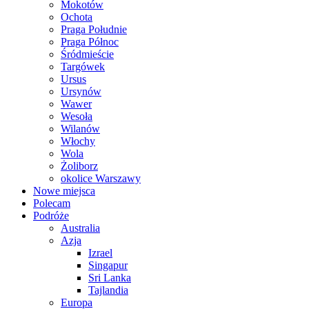
Mokotów
Ochota
Praga Południe
Praga Północ
Śródmieście
Targówek
Ursus
Ursynów
Wawer
Wesoła
Wilanów
Włochy
Wola
Żoliborz
okolice Warszawy
Nowe miejsca
Polecam
Podróże
Australia
Azja
Izrael
Singapur
Sri Lanka
Tajlandia
Europa