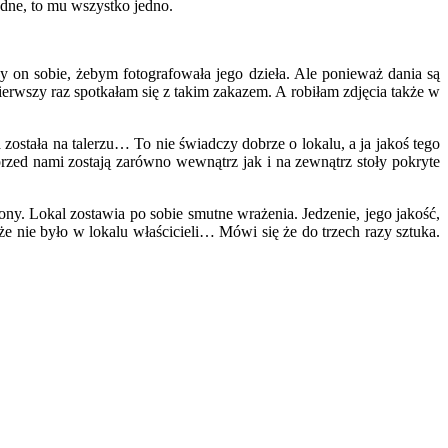
łodne, to mu wszystko jedno.
 on sobie, żebym fotografowała jego dzieła. Ale ponieważ dania są
erwszy raz spotkałam się z takim zakazem. A robiłam zdjęcia także w
 została na talerzu… To nie świadczy dobrze o lokalu, a ja jakoś tego
 przed nami zostają zarówno wewnątrz jak i na zewnątrz stoły pokryte
trony. Lokal zostawia po sobie smutne wrażenia. Jedzenie, jego jakość,
 nie było w lokalu właścicieli… Mówi się że do trzech razy sztuka.