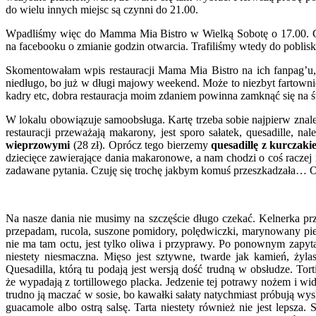
do wielu innych miejsc są czynni do 21.00.
Wpadliśmy więc do Mamma Mia Bistro w Wielką Sobotę o 17.00. Co pra
na facebooku o zmianie godzin otwarcia. Trafiliśmy wtedy do poblisk
Skomentowałam wpis restauracji Mama Mia Bistro na ich fanpag’u, z
niedługo, bo już w długi majowy weekend. Może to niezbyt fartownie,
kadry etc, dobra restauracja moim zdaniem powinna zamknąć się na 
W lokalu obowiązuje samoobsługa. Kartę trzeba sobie najpierw znale
restauracji przeważają makarony, jest sporo sałatek, quesadille, 
wieprzowymi
(28 zł). Oprócz tego bierzemy
quesadillę z kurczak
dziecięce zawierające dania makaronowe, a nam chodzi o coś raczej 
zadawane pytania. Czuję się trochę jakbym komuś przeszkadzała… Ok
Na nasze dania nie musimy na szczęście długo czekać. Kelnerka przy
przepadam, rucola, suszone pomidory, polędwiczki, marynowany pie
nie ma tam octu, jest tylko oliwa i przyprawy. Po ponownym zapytan
niestety niesmaczna. Mięso jest sztywne, twarde jak kamień, żyla
Quesadilla, którą tu podają jest wersją dość trudną w obsłudze. To
że wypadają z tortillowego placka. Jedzenie tej potrawy nożem i wide
trudno ją maczać w sosie, bo kawałki sałaty natychmiast próbują wys
guacamole albo ostrą salsę. Tarta niestety również nie jest lepsza.