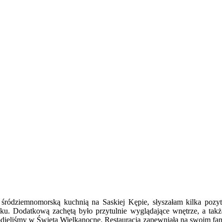
 śródziemnomorską kuchnią na Saskiej Kępie, słyszałam kilka pozyty
oku. Dodatkową zachętą było przytulnie wyglądające wnętrze, a tak
odjęliśmy w Święta Wielkanocne. Restauracja zapewniała na swoim fan