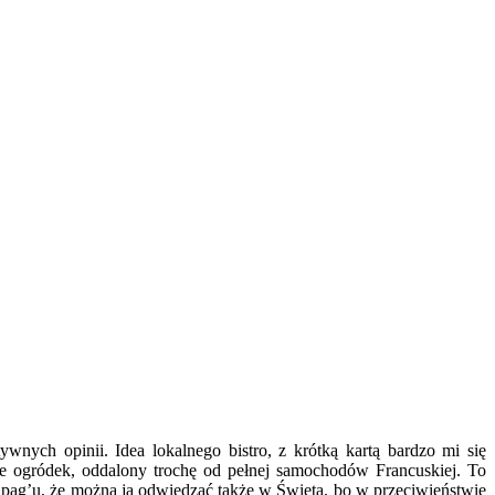
wnych opinii. Idea lokalnego bistro, z krótką kartą bardzo mi się
że ogródek, oddalony trochę od pełnej samochodów Francuskiej. To
pag’u, że można ją odwiedzać także w Święta, bo w przeciwieństwie