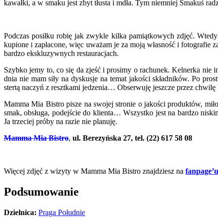
kawałki, a w smaku jest zbyt tłusta i mdła. Tym niemniej Smakuś radz
Podczas posiłku robię jak zwykle kilka pamiątkowych zdjęć. Wtedy
kupione i zapłacone, więc uważam je za moją własność i fotografie 
bardzo ekskluzywnych restauracjach.
Szybko jemy to, co się da zjeść i prosimy o rachunek. Kelnerka nie i
dnia nie mam siły na dyskusje na temat jakości składników. Po prost
stertą naczyń z resztkami jedzenia… Obserwuję jeszcze przez chwilę l
Mamma Mia Bistro pisze na swojej stronie o jakości produktów, miłości
smak, obsługa, podejście do klienta… Wszystko jest na bardzo nisk
Ja trzeciej próby na razie nie planuję.
Mamma Mia Bistro
,
ul. Berezyńska 27, tel. (22) 617 58 08
.
Więcej zdjęć z wizyty w Mamma Mia Bistro znajdziesz na
fanpage’u
Podsumowanie
Dzielnica:
Praga Południe