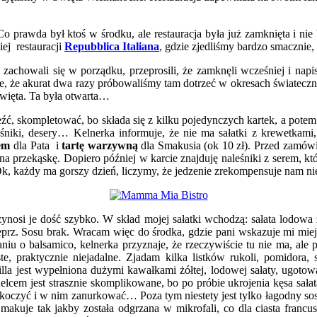
wda był ktoś w środku, ale restauracja była już zamknięta i nie był
iej restauracji
Repubblica Italiana
, gdzie zjedliśmy bardzo smacznie,
achowali się w porządku, przeprosili, że zamknęli wcześniej i napisa
 że akurat dwa razy próbowaliśmy tam dotrzeć w okresach światecznych
święta. Ta była otwarta…
źć, skompletować, bo składa się z kilku pojedynczych kartek, a pote
naleśniki, desery… Kelnerka informuje, że nie ma sałatki z krewetka
iem
dla Pata i
tartę warzywną
dla Smakusia (ok 10 zł). Przed zamówi
na przekąskę. Dopiero później w karcie znajduję naleśniki z serem, k
, każdy ma gorszy dzień, liczymy, że jedzenie zrekompensuje nam ni
nosi je dość szybko. W skład mojej sałatki wchodzą: sałata lodowa z 
prz. Sosu brak. Wracam więc do środka, gdzie pani wskazuje mi miejs
iu o balsamico, kelnerka przyznaje, że rzeczywiście tu nie ma, ale 
ste, praktycznie niejadalne. Zjadam kilka listków rukoli, pomidora,
rtilla jest wypełniona dużymi kawałkami żółtej, lodowej sałaty, ugot
lcem jest strasznie skomplikowane, bo po próbie ukrojenia kęsa sałata 
koczyć i w nim zanurkować… Poza tym niestety jest tylko łagodny sos po
 Smakuje tak jakby została odgrzana w mikrofali, co dla ciasta franc