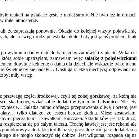
o reakcji na pytające gesty z mojej strony. Nie było też informacji
 w miłej atmosferze.
li, że zapraszają ponownie. Okazja do kolejnej wizyty pojawiła się
, ale to swego rodzaju test dla lokalu. Gdy jest jakiś problem, brak
m po wybraniu dań wrócić do baru, żeby zamówić i zapłacić. W karcie
mi, którą sobie upatrzyłam, zamawiam więc
sałatkę z polędwiczkami
eniem dopytuję kelnerkę o dania dla dzieci, ale wskazuje tylko menu
tóre świetnie by się nadały… Obsługa z lekką niechęcią odpowiada na
ezbyt miły wstęp.
przewagą części środkowej, czyli tej żołtej gorzkawej, za którą nie
ce, skąd mogę wziać sobie dodatki w tym m.in. balsamico. Niestety
przyniesie… Sałatka mimo obfitego przeprawienia oliwą i octem, jest
 sałaty… tylko dlatego, że jestem bardzo głodna. Mięso zostawiam.
owanymi pieczarkami i kawałkami kurczaka. Składników jest tak dużo,
rozpierzcha się po całym talerzu. Trochę łatwiej jest jeść rękami ale
midorowy a do takiej tortilli aż się prosi dorzucić jako dodatek sos
uskiego nie mogło skończyć się dobrze. Jest wilgotna, rozpada się na