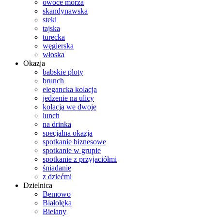
owoce morza
skandynawska
steki
tajska
turecka
węgierska
włoska
Okazja
babskie ploty
brunch
elegancka kolacja
jedzenie na ulicy
kolacja we dwoje
lunch
na drinka
specjalna okazja
spotkanie biznesowe
spotkanie w grupie
spotkanie z przyjaciółmi
śniadanie
z dziećmi
Dzielnica
Bemowo
Białolęka
Bielany