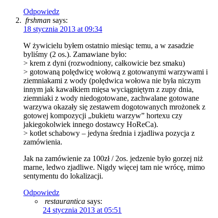
Odpowiedz
frshman
says:
18 stycznia 2013 at 09:34
W żywicielu byłem ostatnio miesiąc temu, a w zasadzie
byliśmy (2 os.). Zamawiane było:
> krem z dyni (rozwodniony, całkowicie bez smaku)
> gotowaną polędwicę wołową z gotowanymi warzywami i
ziemniakami z wody (polędwica wołowa nie była niczym
innym jak kawałkiem mięsa wyciągniętym z zupy dnia,
ziemniaki z wody niedogotowane, zachwalane gotowane
warzywa okazały się zestawem dogotowanych mrożonek z
gotowej kompozycji „bukietu warzyw” hortexu czy
jakiegokolwiek innego dostawcy HoReCa).
> kotlet schabowy – jedyna średnia i zjadliwa pozycja z
zamówienia.
Jak na zamówienie za 100zł / 2os. jedzenie było gorzej niż
marne, ledwo zjadliwe. Nigdy więcej tam nie wrócę, mimo
sentymentu do lokalizacji.
Odpowiedz
restaurantica
says:
24 stycznia 2013 at 05:51