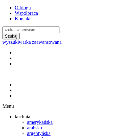
O blogu
Współpraca
Kontakt
wyszukiwarka zaawansowana
Menu
kuchnia
amerykańska
arabska
argentyńska