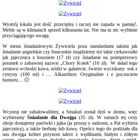
Wystrój lokalu jest dość przeciętny i raczej nie zapada w pamięć.
Meble są w klimatach sprzed kilkunastu lat. Nie ma tu nic wybitnie
przyciągającego uwagę.
W menu śniadaniowym Żywiciela poza standardami takimi jak
śniadanie angielskie czy francuskie znajdziemy też takie ciekawostki
jak jajecznica z łososiem (17 zł) czy śniadanie na poimprezowy
poranek o zabawnej nazwie „Chory Kotek” (16 zł). W skład tego
zestawu wchodzi kawa, nóżki w galarecie, świeżo wyciskany sok z
cytryny (100 ml) i … Alkazeltzer. Oryginalnie i z poczuciem
humoru… 🙂
Wczoraj nie zabalowaliśmy, a Smakuś został dziś w domu, więc
wybieramy
Śniadanie dla Dwojga
(35 zł). W ramach tej ceny
oboje dostajemy parówki i jajka (ja proszę o sadzone, a Pat wybiera
jajecznicę), a także herbatę lub kawę. Oprócz tego do podziału dla
nas dwojga kelner przynosi talerz z wędlinami, białym i żółtym
serem, pieczywo oraz dodatki: musztardę, keczup, dżem i miód.