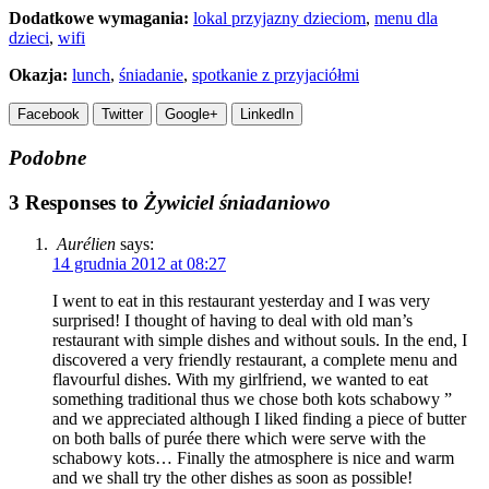
Dodatkowe wymagania:
lokal przyjazny dzieciom
,
menu dla
dzieci
,
wifi
Okazja:
lunch
,
śniadanie
,
spotkanie z przyjaciółmi
Facebook
Twitter
Google+
LinkedIn
Podobne
3 Responses to
Żywiciel śniadaniowo
Aurélien
says:
14 grudnia 2012 at 08:27
I went to eat in this restaurant yesterday and I was very
surprised! I thought of having to deal with old man’s
restaurant with simple dishes and without souls. In the end, I
discovered a very friendly restaurant, a complete menu and
flavourful dishes. With my girlfriend, we wanted to eat
something traditional thus we chose both kots schabowy ”
and we appreciated although I liked finding a piece of butter
on both balls of purée there which were serve with the
schabowy kots… Finally the atmosphere is nice and warm
and we shall try the other dishes as soon as possible!