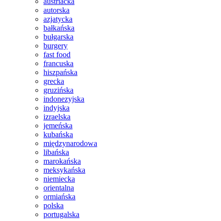
austriacka
autorska
azjatycka
bałkańska
bułgarska
burgery
fast food
francuska
hiszpańska
grecka
gruzińska
indonezyjska
indyjska
izraelska
jemeńska
kubańska
międzynarodowa
libańska
marokańska
meksykańska
niemiecka
orientalna
ormiańska
polska
portugalska