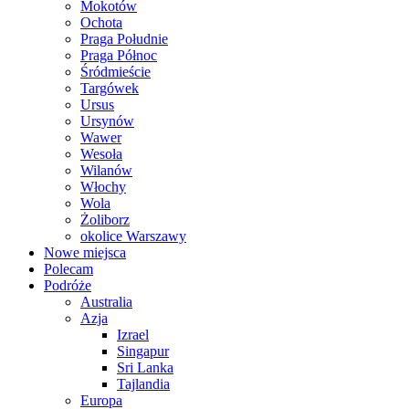
Mokotów
Ochota
Praga Południe
Praga Północ
Śródmieście
Targówek
Ursus
Ursynów
Wawer
Wesoła
Wilanów
Włochy
Wola
Żoliborz
okolice Warszawy
Nowe miejsca
Polecam
Podróże
Australia
Azja
Izrael
Singapur
Sri Lanka
Tajlandia
Europa