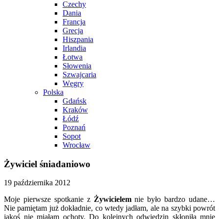
Czechy
Dania
Francja
Grecja
Hiszpania
Irlandia
Łotwa
Słowenia
Szwajcaria
Węgry
Polska
Gdańsk
Kraków
Łódź
Poznań
Sopot
Wrocław
Żywiciel śniadaniowo
19 października 2012
Moje pierwsze spotkanie z
Żywicielem
nie było bardzo udane…
Nie pamiętam już dokładnie, co wtedy jadłam, ale na szybki powrót
jakoś nie miałam ochoty. Do kolejnych odwiedzin skłoniła mnie