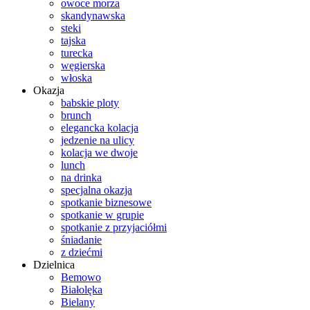
owoce morza
skandynawska
steki
tajska
turecka
węgierska
włoska
Okazja
babskie ploty
brunch
elegancka kolacja
jedzenie na ulicy
kolacja we dwoje
lunch
na drinka
specjalna okazja
spotkanie biznesowe
spotkanie w grupie
spotkanie z przyjaciółmi
śniadanie
z dziećmi
Dzielnica
Bemowo
Białolęka
Bielany