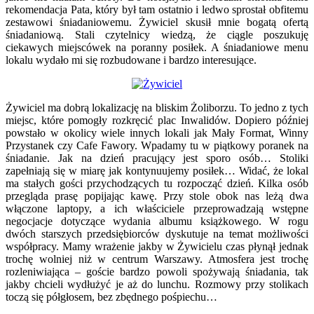
rekomendacja Pata, który był tam ostatnio i ledwo sprostał obfitemu
zestawowi śniadaniowemu. Żywiciel skusił mnie bogatą ofertą
śniadaniową. Stali czytelnicy wiedzą, że ciągle poszukuję
ciekawych miejscówek na poranny posiłek. A śniadaniowe menu
lokalu wydało mi się rozbudowane i bardzo interesujące.
Żywiciel ma dobrą lokalizację na bliskim Żoliborzu. To jedno z tych
miejsc, które pomogły rozkręcić plac Inwalidów. Dopiero później
powstało w okolicy wiele innych lokali jak Mały Format, Winny
Przystanek czy Cafe Fawory. Wpadamy tu w piątkowy poranek na
śniadanie. Jak na dzień pracujący jest sporo osób… Stoliki
zapełniają się w miarę jak kontynuujemy posiłek… Widać, że lokal
ma stałych gości przychodzących tu rozpocząć dzień. Kilka osób
przegląda prasę popijając kawę. Przy stole obok nas leżą dwa
włączone laptopy, a ich właściciele przeprowadzają wstępne
negocjacje dotyczące wydania albumu książkowego. W rogu
dwóch starszych przedsiębiorców dyskutuje na temat możliwości
współpracy. Mamy wrażenie jakby w Żywicielu czas płynął jednak
trochę wolniej niż w centrum Warszawy. Atmosfera jest trochę
rozleniwiająca – goście bardzo powoli spożywają śniadania, tak
jakby chcieli wydłużyć je aż do lunchu. Rozmowy przy stolikach
toczą się półgłosem, bez zbędnego pośpiechu…