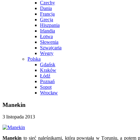
Czechy
Dania
Francja
Grecja
Hiszpania
Irlandia
Łotwa
Słowenia
Szwajcaria
Węgry
Polska
Gdańsk
Kraków
Łódź
Poznań
Sopot
Wrocław
Manekin
3 listopada 2013
Manekin
to sieć naleśnikarni, która powstała w Toruniu, a potem 