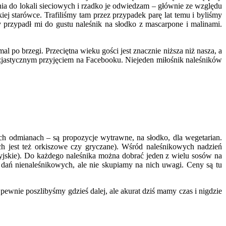
nia do lokali sieciowych i rzadko je odwiedzam – głównie ze względu
j starówce. Trafiliśmy tam przez przypadek parę lat temu i byliśmy
przypadł mi do gustu naleśnik na słodko z mascarpone i malinami.
po brzegi. Przeciętna wieku gości jest znacznie niższa niż nasza, a
entuzjastycznym przyjęciem na Facebooku. Niejeden miłośnik naleśników
ch odmianach – są propozycje wytrawne, na słodko, dla wegetarian.
ch jest też orkiszowe czy gryczane). Wśród naleśnikowych nadzień
ndyjskie). Do każdego naleśnika można dobrać jeden z wielu sosów na
r dań nienaleśnikowych, ale nie skupiamy na nich uwagi. Ceny są tu
ewnie poszlibyśmy gdzieś dalej, ale akurat dziś mamy czas i nigdzie