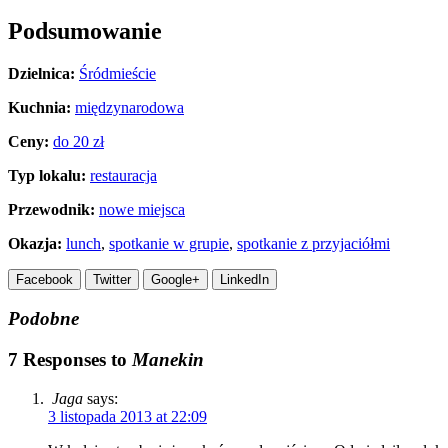
Podsumowanie
Dzielnica:
Śródmieście
Kuchnia:
międzynarodowa
Ceny:
do 20 zł
Typ lokalu:
restauracja
Przewodnik:
nowe miejsca
Okazja:
lunch
,
spotkanie w grupie
,
spotkanie z przyjaciółmi
Facebook
Twitter
Google+
LinkedIn
Podobne
7 Responses to
Manekin
Jaga
says:
3 listopada 2013 at 22:09