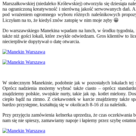
Marszałkowskiej (niedaleko Królewskiej) otworzyła się dziesiąta na
na ograniczoną kreatywność i nierówną jakość serwowanych dań. Ale
pod wrażeniem ogromnego wyboru różnych naleśnikowych propozycji
Liczyłam na to, że kiedyś znów zatopię w nim moje zęby 😀
Do warszawskiego Manekina wpadam na lunch, w środku tygodnia, zale
także niż gości lokali, które zwykle odwiedzam. Gros klientów to lic
niecierpliwie dopytywał o datę otwarcia.
W stołecznym Manekinie, podobnie jak w pozostałych lokalach tej 
Oprócz nadzienia możemy wybrać także ciasto – oprócz standardow
znajdziemy polskie, swojskie nurty, takie jak np. kotlet mielony. 
ciepło bądź na zimno. Z ciekawostek w karcie znajdziemy także spa
bardzo przystępne, kształtują się w okolicach 8-16 zł za naleśnik.
Przy przyjęciu zamówienia kelnerka uprzedza, że czas oczekiwania b
nam się nie spieszy, zamawiamy napoje i łapiemy przez szybę ostatni