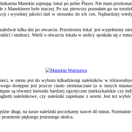
leśnikarnia Manekin zajmując lokal po pubie Player. Nie mam przekona
 z Manekinem było inaczej. Po raz pierwszy poznałam go na toruńskie
 i wysokiej jakości dań w stosunku do ich cen. Najbardziej wtedy 
dwie kilka dni po otwarciu. Przestronny lokal jest wypełniony niemal 
ealiści i studenci. Wieść o otwarciu lokalu w stolicy spotkała się z 
sieci, w menu jest do wyboru kilkadziesiąt naleśników w różnorodny
ego dostępne jest jeszcze ciasto ziemniaczane (a w innych miasta
Dostępne są również kierunki bardziej egzotyczne (meksykańskie czy i
ghetti naleśnikowe, czy naleśniki zapiekane z serem. Jest też wybó
ędzie długi, na nasze naleśniki poczekamy nawet 40 minut. Normalnie p
e promienie pięknego jesiennego słońca.