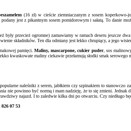
beszamelem
(16 zł) w cieście ziemniaczanym z sosem koperkowo-j
) podany jest z pikantnym sosem pomidorowym i sałatą. To danie może
też były przecież ogromne) zamawiamy w ramach deseru jeszcze dwa n
tawienie składników. Ten dla odmiany jest lekko chrupiący, a jego wisie
 smakowej pamięci.
Maliny, mascarpone, cukier puder
, sos malinowy 
 lekko kwaskowate maliny ciekawie przełamują słodki smak serowego n
ych popularne naleśniki z serem, jabłkiem czy szpinakiem to stanowczo
dania nie powinno być normą i mam nadzieję, że to się zmieni. Jednak
rawdziwy najazd. I to zaledwie kilka dni po otwarciu. Czy niedługo bę
2 826 07 53