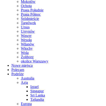
Mokotów
Ochota
Praga Południe
Praga Północ
Śródmieście
Targówek
Ursus
Ursynów
Wawer
Wesoła
Wilanów
Włochy
Wola
Żoliborz
okolice Warszawy
Nowe miejsca
Polecam
Podróże
Australia
Azja
Izrael
Singapur
Sri Lanka
Tajlandia
Europa