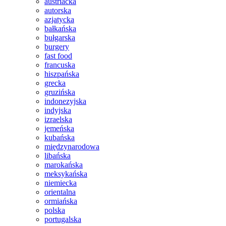
austriacka
autorska
azjatycka
bałkańska
bułgarska
burgery
fast food
francuska
hiszpańska
grecka
gruzińska
indonezyjska
indyjska
izraelska
jemeńska
kubańska
międzynarodowa
libańska
marokańska
meksykańska
niemiecka
orientalna
ormiańska
polska
portugalska