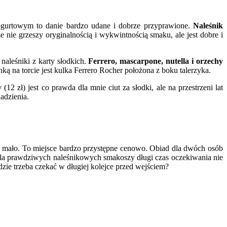
ogurtowym to danie bardzo udane i dobrze przyprawione.
Naleśnik
 nie grzeszy oryginalnością i wykwintnością smaku, ale jest dobre i
aleśniki z karty słodkich.
Ferrero, mascarpone, nutella i orzechy
nką na torcie jest kulka Ferrero Rocher położona z boku talerzyka.
(12 zł) jest co prawda dla mnie ciut za słodki, ale na przestrzeni lat
adzienia.
 za mało. To miejsce bardzo przystępne cenowo. Obiad dla dwóch osób
 dla prawdziwych naleśnikowych smakoszy długi czas oczekiwania nie
dzie trzeba czekać w długiej kolejce przed wejściem?