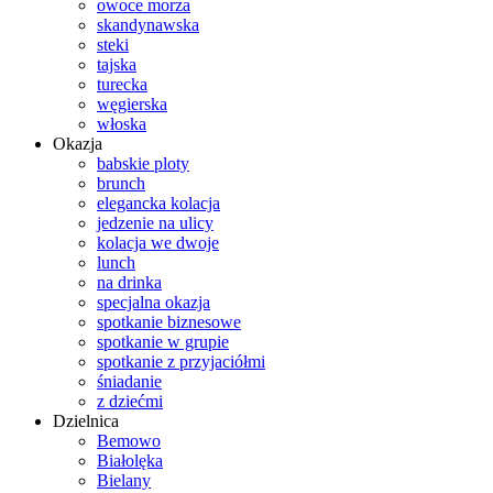
owoce morza
skandynawska
steki
tajska
turecka
węgierska
włoska
Okazja
babskie ploty
brunch
elegancka kolacja
jedzenie na ulicy
kolacja we dwoje
lunch
na drinka
specjalna okazja
spotkanie biznesowe
spotkanie w grupie
spotkanie z przyjaciółmi
śniadanie
z dziećmi
Dzielnica
Bemowo
Białolęka
Bielany