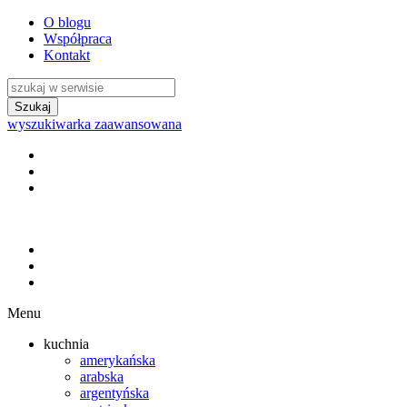
O blogu
Współpraca
Kontakt
wyszukiwarka zaawansowana
Menu
kuchnia
amerykańska
arabska
argentyńska