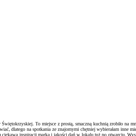
 Świętokrzyskiej. To miejsce z prostą, smaczną kuchnią zrobiło na m
ozmawiać, dlatego na spotkania ze znajomymi chętniej wybierałam inne 
 ciekawa inspiracji marką i jakości dań w lokalu tuż po otwarciu. Wyst