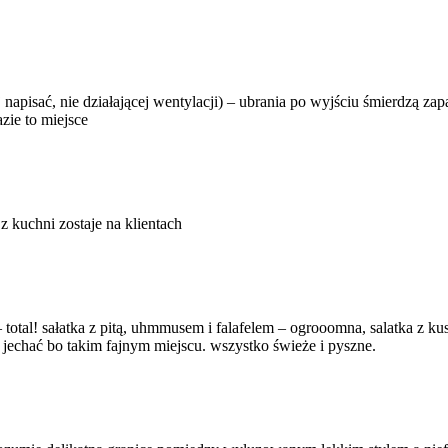
j napisać, nie działającej wentylacji) – ubrania po wyjściu śmierdzą 
zie to miejsce
 z kuchni zostaje na klientach
 total! sałatka z pitą, uhmmusem i falafelem – ogrooomna, salatka z 
y jechać bo takim fajnym miejscu. wszystko świeże i pyszne.