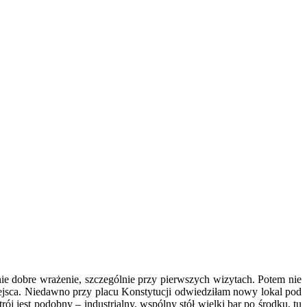
nie dobre wrażenie, szczególnie przy pierwszych wizytach. Potem nie
miejsca. Niedawno przy placu Konstytucji odwiedziłam nowy lokal pod
rój jest podobny – industrialny, wspólny stół wielki bar po środku, tu