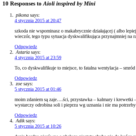
10 Responses to
Aioli inspired by Mini
pikona
says:
4 stycznia 2015 at 20:47
szkoda nie wspominasz o makabrycznie działającej ( albo lepie
wieczór, tego typu sytuacja dyskwalifikująca przynajmniej na ra
Odpowiedz
Astaria
says:
4 stycznia 2015 at 23:59
To, co dyskwalifikuje to miejsce, to fatalna wentylacja – smród
Odpowiedz
zoe
says:
5 stycznia 2015 at 01:46
moim zdaniem są zaje….ści, przystawka – kalmary i krewetki –
wystarczy odrobina soli i pieprzu wg uznania i nie ma potrzeb
Odpowiedz
Adik
says:
5 stycznia 2015 at 10:26