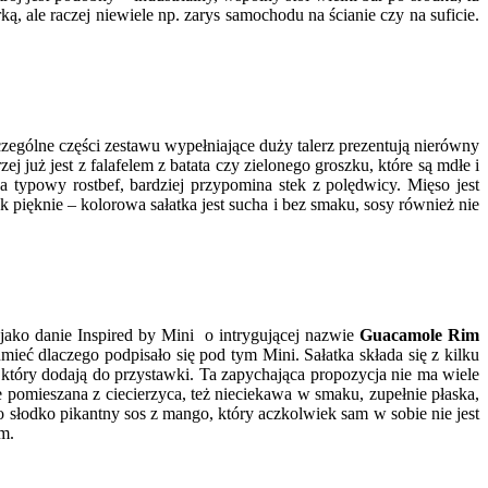
, ale raczej niewiele np. zarys samochodu na ścianie czy na suficie.
czególne części zestawu wypełniające duży talerz prezentują nierówny
 już jest z falafelem z batata czy zielonego groszku, które są mdłe i
 typowy rostbef, bardziej przypomina stek z polędwicy. Mięso jest
 pięknie – kolorowa sałatka jest sucha i bez smaku, sosy również nie
 jako danie Inspired by Mini o intrygującej nazwie
Guacamole Rim
mieć dlaczego podpisało się pod tym Mini. Sałatka składa się z kilku
 który dodają do przystawki. Ta zapychająca propozycja nie ma wiele
omieszana z ciecierzyca, też nieciekawa w smaku, zupełnie płaska,
o słodko pikantny sos z mango, który aczkolwiek sam w sobie nie jest
am.