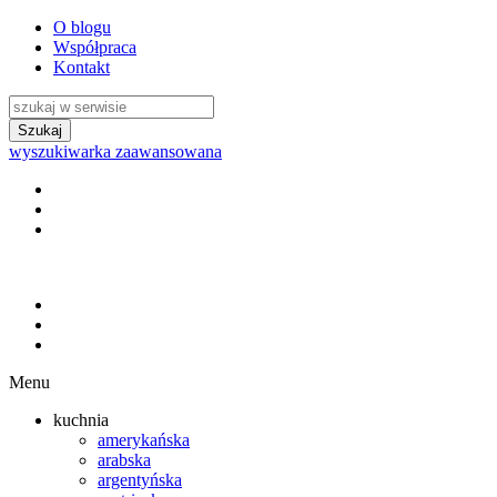
O blogu
Współpraca
Kontakt
wyszukiwarka zaawansowana
Menu
kuchnia
amerykańska
arabska
argentyńska