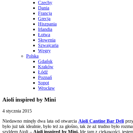
Czechy
Dania
Francja
Grecja
Hiszpania
Irlandia
Łotwa
Słowenia
Szwajcaria
Węgry
Polska
Gdańsk
Kraków
Łódź
Poznań
Sopot
Wrocław
Aioli inspired by Mini
4 stycznia 2015
Niedawno minęły dwa lata od otwarcia
Aioli Cantine Bar Deli
przy
było już tak idealnie, było też za głośno, tak że aż trudno było r
szyldem Aioli –
Aioli inspired by Mini.
Idę tam z ciekawości, jestem