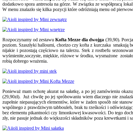
dodatkowo spora antresola na górze. W związku ze współpracą lokalu 
W menu znalazło się kilka pozycji które odróżniają menu od pierwowz
Rozpoczynamy od zestawu
Kofta Mezze dla dwojga
(39,90). Porcja
poziom. Szaszłyki halloumi, chorizo czy kofta z kurczaka smakują bez
nijakie i pozostają częściowo na talerzu. Stek z rostbefu sezonow
wyśmienite,soczyste, miękkie, różowe w środku, wysmażone zostało id
robią dobrego wrażenia.
Ponieważ mam ochotę akurat na sałatkę, a po jej zamówieniu okazuje
(29,90zł). Już chwilę po jej spróbowaniu wiem dlaczego nie znalazła
zupełnie niepasujących elementów, które w żaden sposób nie stanowi
wspólnego z prawdziwym tabbouleh, brak tu rześkości i odświeżają
bez elementu pikantności czy limonkowej kwasowości. Do tego dochodz
zły, nie pasuje jednak do większości składników poza krewetkami i sał