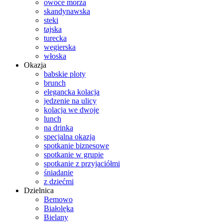
owoce morza
skandynawska
steki
tajska
turecka
węgierska
włoska
Okazja
babskie ploty
brunch
elegancka kolacja
jedzenie na ulicy
kolacja we dwoje
lunch
na drinka
specjalna okazja
spotkanie biznesowe
spotkanie w grupie
spotkanie z przyjaciółmi
śniadanie
z dziećmi
Dzielnica
Bemowo
Białolęka
Bielany