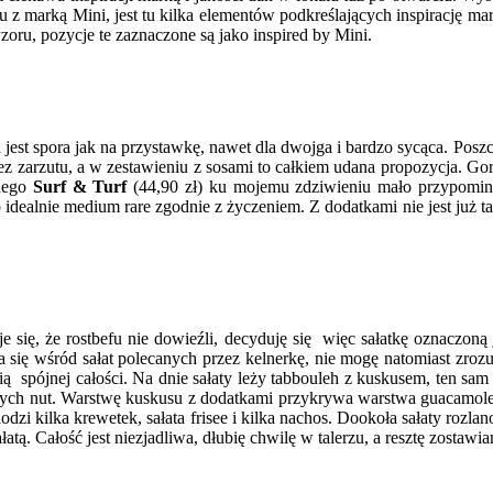
z marką Mini, jest tu kilka elementów podkreślających inspirację marką
oru, pozycje te zaznaczone są jako inspired by Mini.
 jest spora jak na przystawkę, nawet dla dwojga i bardzo sycąca. Posz
 zarzutu, a w zestawieniu z sosami to całkiem udana propozycja. Gorzej
anego
Surf & Turf
(44,90 zł) ku mojemu zdziwieniu mało przypomina
ealnie medium rare zgodnie z życzeniem. Z dodatkami nie jest już tak
 się, że rostbefu nie dowieźli, decyduję się więc sałatkę oznaczoną
 się wśród sałat polecanych przez kelnerkę, nie mogę natomiast zrozu
ą spójnej całości. Na dnie sałaty leży tabbouleh z kuskusem, ten sam
cych nut. Warstwę kuskusu z dodatkami przykrywa warstwa guacamole p
i kilka krewetek, sałata frisee i kilka nachos. Dookoła sałaty rozlan
atą. Całość jest niezjadliwa, dłubię chwilę w talerzu, a resztę zostawi