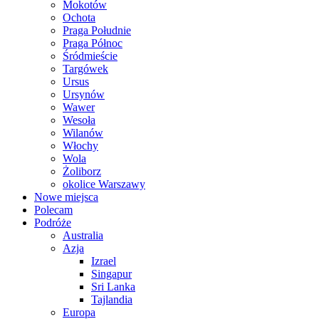
Mokotów
Ochota
Praga Południe
Praga Północ
Śródmieście
Targówek
Ursus
Ursynów
Wawer
Wesoła
Wilanów
Włochy
Wola
Żoliborz
okolice Warszawy
Nowe miejsca
Polecam
Podróże
Australia
Azja
Izrael
Singapur
Sri Lanka
Tajlandia
Europa