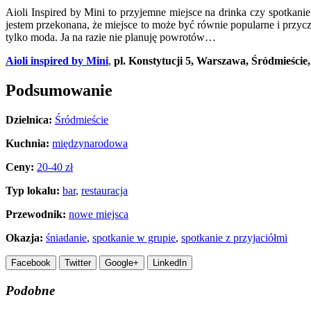
Aioli Inspired by Mini to przyjemne miejsce na drinka czy spotkanie
jestem przekonana, że miejsce to może być równie popularne i przycz
tylko moda. Ja na razie nie planuję powrotów…
Aioli inspired by Mini
,
pl. Konstytucji 5, Warszawa, Śródmieście, 
Podsumowanie
Dzielnica:
Śródmieście
Kuchnia:
międzynarodowa
Ceny:
20-40 zł
Typ lokalu:
bar
,
restauracja
Przewodnik:
nowe miejsca
Okazja:
śniadanie
,
spotkanie w grupie
,
spotkanie z przyjaciółmi
Facebook
Twitter
Google+
LinkedIn
Podobne