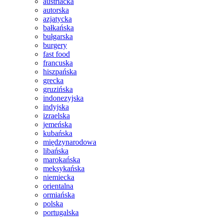
austriacka
autorska
azjatycka
bałkańska
bułgarska
burgery
fast food
francuska
hiszpańska
grecka
gruzińska
indonezyjska
indyjska
izraelska
jemeńska
kubańska
międzynarodowa
libańska
marokańska
meksykańska
niemiecka
orientalna
ormiańska
polska
portugalska