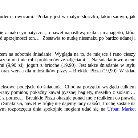
urtem i owocami. Podany jest w małym słoiczku, takim samym, jak
ię z mało sympatyczną, a nawet napastliwą reakcją managerki, która
i od uprzejmości ton… Zostawia to nutkę niesmaku po bardzo udanej i
m na sobotnie śniadanie. Wygląda na to, że miejsce i rano cieszy
m razem nikt nie robi problemów ze zdjęciami… Na śniadaniowe menu
(9,90 zł), jogurt z brioche (19,90). Jest także śniadanie w stylu
oraz wersja dla miłośników pizzy – Brekkie Pizza (19,90). W skład
leksowe podejście do śniadania. Choć na początku wygląda całkiem
ilowany pomidor, pokaźny kawał pysznej bagiety, masełko z ziołami…
jść z pomocą. Breakkie Pizza okazuje ponad moje (całkiem co prawda
i Smakusia, nawet w trójkę nie dajemy rady całości, trochę zostaje na
łym rozpoczęciu dnia spokojnie mogłam udać się na
Urban Market