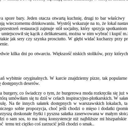
wa spore bary. Jeden otacza otwartą kuchnię, drugi to bar właściw
ają wieczornemu drinkowaniu. Wystrój wskazuje na to, że lokal nasta
rzestrzeń restauracji zajmuje stół socjalny, który sprzyja spotkanio
ie umiejscowił się kącik z delikatesami, można w nim wybrać i kupić m.
takie jak sery czy szynka prosciutto. W głębi widać kucharzy przy 
enie.
wie kilka dni po otwarciu. Większość niskich stolików, przy których 
 wybitnie oryginalnych. W karcie znajdziemy pizze, tak popularne os
ę dostępnych deserów.
era burgery, co świadczy o tym, że burgerowa moda rozkręciła się j
którą umówiłam się tu dziś w celach inspiracyjno-plotkarskich. W sała
bulę. Na tle innych sałatek dostępnych w warszawskich lokalach, 
iczego sobie propozycja, choć jeśli chodzi o mięso i dodatki (pomid
rzyszą doskonałe frytki i pyszna sałatka zaserwowana w małym słoic
zi o sam sos, to ma inną konsystencje niż najbliższe mi hiszpańskie 
ć temu też ciężko coś zarzucić jeśli chodzi o smak..