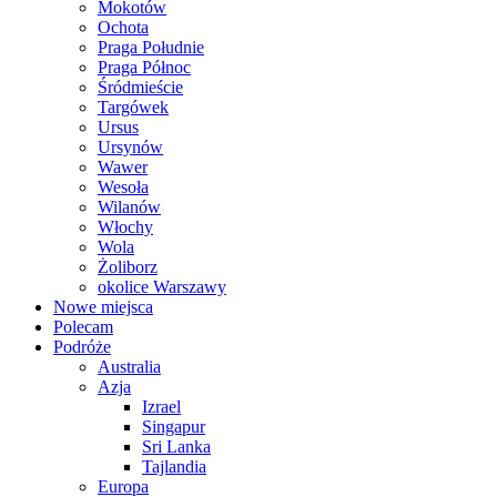
Mokotów
Ochota
Praga Południe
Praga Północ
Śródmieście
Targówek
Ursus
Ursynów
Wawer
Wesoła
Wilanów
Włochy
Wola
Żoliborz
okolice Warszawy
Nowe miejsca
Polecam
Podróże
Australia
Azja
Izrael
Singapur
Sri Lanka
Tajlandia
Europa