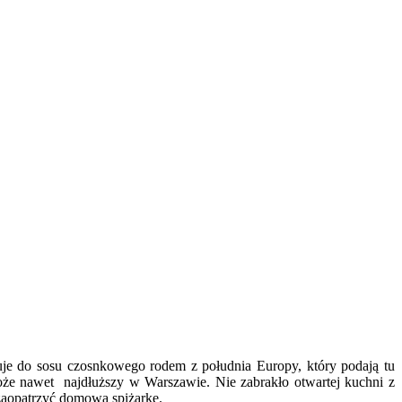
uje do sosu czosnkowego rodem z południa Europy, który podają tu
może nawet najdłuższy w Warszawie. Nie zabrakło otwartej kuchni z
 zaopatrzyć domową spiżarkę.