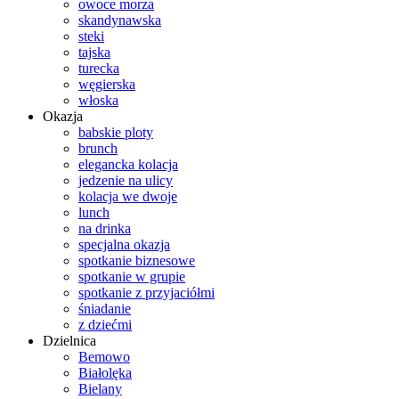
owoce morza
skandynawska
steki
tajska
turecka
węgierska
włoska
Okazja
babskie ploty
brunch
elegancka kolacja
jedzenie na ulicy
kolacja we dwoje
lunch
na drinka
specjalna okazja
spotkanie biznesowe
spotkanie w grupie
spotkanie z przyjaciółmi
śniadanie
z dziećmi
Dzielnica
Bemowo
Białolęka
Bielany