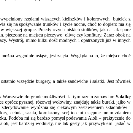
y wypełniony rzędami wiszących kieliszków i kolorowych butelek z
wia się na spożywanie trunków i życie nocne, choć to dopiero ma się
m w większej grupie. Pojedynczych niskich stolików, jak na tak spore
in. pieczone na miejscu pieczywo, oliwę czy konfitury. Zaraz obok na
pracy. Wystrój, mimo kilku dość modnych i opatrzonych już w innych
można wygodnie usiąść, jest zajęta. Wygląda na to, że miejsce choć
tatnio wszędzie burgery, a także sandwiche i sałatki. Jest również
uż w Warszawie do granic możliwości. Ja tym razem zamawiam
Sałatkę
tce oprócz pysznej, różowej wołowiny, znajduję także buraki, jajko w
ta zdecydowanie wyróżnia się ciekawym zestawieniem składników i
ory, cebula, sałata, korniszony, ser) to ciut ustępuje moim zdaniem
zku. Podoba mi się bardzo pomysł podawania Aioli – praktycznie do
aioli, jest bardziej wodnisty, nie tak gesty jak przywykłam jadać w