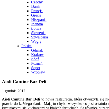
Czechy
Dania
Francja
Grecja
Hiszpania
Irlandia
Łotwa
Słowenia
Szwajcaria
Węgry
Polska
Gdańsk
Kraków
Łódź
Poznań
Sopot
Wrocław
Aioli Cantine Bar Deli
1 grudnia 2012
Aioli Cantine Bar Deli
to nowa restauracja, która otworzyła się
prawie do każdego dania. Mają tu chyba wszystko co jest ostatnio
krzątającymi się kucharzami w białych fartuchach. Są również burge