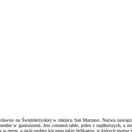
 niedawno na Świętokrzyskiej w miejscu San Marzano. Nazwa nawiąz
 modne w gastronomii. Jest common table, jeden z najdłuższych, a 
ry w menu, a swój osobny kąt mają także delikatesy, w których można