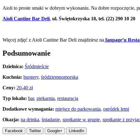
Aioli to proste smaki w dobrym wykonaniu. Na dobre rozpoczęcie, 
Aioli Cantine Bar Deli
,
ul. Świętokrzyska 18, tel. (22) 290 10 20
.
Więcej zdjęć z Aioli Cantine Bar Deli znajdziesz na
fanpage’u Resta
Podsumowanie
Dzielnica:
Śródmieście
Kuchnia:
burgery
,
śródziemnomorska
Ceny:
20-40 zł
Typ lokalu:
bar
,
piekarnia
,
restauracja
Dodatkowe wymagania:
miejsce do parkowania
,
ogródek letni
Okazja:
na drinka
,
śniadanie
,
spotkanie w grupie
,
spotkanie z przyja
Facebook
Twitter
Google+
LinkedIn