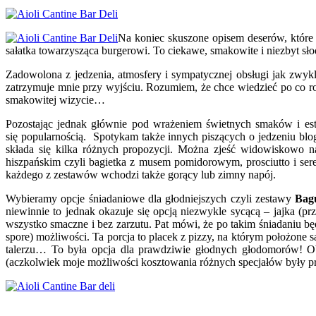
Na koniec skuszone opisem deserów, które
sałatka towarzysząca burgerowi. To ciekawe, smakowite i niezbyt sł
Zadowolona z jedzenia, atmosfery i sympatycznej obsługi jak zwykl
zatrzymuje mnie przy wyjściu. Rozumiem, że chce wiedzieć po co rob
smakowitej wizycie…
Pozostając jednak głównie pod wrażeniem świetnych smaków i este
się popularnością. Spotykam także innych piszących o jedzeniu bl
składa się kilka różnych propozycji. Można zjeść widowiskowo nad
hiszpańskim czyli bagietka z musem pomidorowym, prosciutto i ser
każdego z zestawów wchodzi także gorący lub zimny napój.
Wybieramy opcje śniadaniowe dla głodniejszych czyli zestawy
Bag
niewinnie to jednak okazuje się opcją niezwykle sycącą – jajka (p
wszystko smaczne i bez zarzutu. Pat mówi, że po takim śniadaniu b
spore) możliwości. Ta porcja to placek z pizzy, na którym położone s
talerzu… To była opcja dla prawdziwie głodnych głodomorów! O
(aczkolwiek moje możliwości kosztowania różnych specjałów były pr