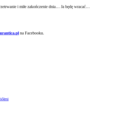
przetrwanie i miłe zakończenie dnia… Ja będę wracać…
urantica.pl
na Facebooku.
ciółmi