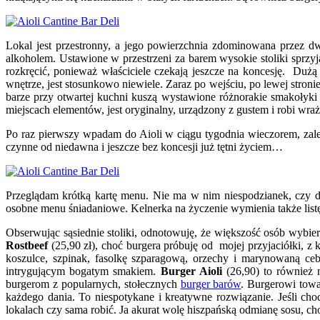
Lokal jest przestronny, a jego powierzchnia zdominowana przez d
alkoholem. Ustawione w przestrzeni za barem wysokie stoliki sprzyj
rozkręcić, ponieważ właściciele czekają jeszcze na koncesję. Dużą p
wnętrze, jest stosunkowo niewiele. Zaraz po wejściu, po lewej stron
barze przy otwartej kuchni kuszą wystawione różnorakie smakołyki 
miejscach elementów, jest oryginalny, urządzony z gustem i robi wraż
Po raz pierwszy wpadam do Aioli w ciągu tygodnia wieczorem, zaled
czynne od niedawna i jeszcze bez koncesji już tętni życiem…
Przeglądam krótką kartę menu. Nie ma w nim niespodzianek, czy dań
osobne menu śniadaniowe. Kelnerka na życzenie wymienia także list
Obserwując sąsiednie stoliki, odnotowuję, że większość osób wybi
Rostbeef
(25,90 zł), choć burgera próbuję od mojej przyjaciółki, z 
koszulce, szpinak, fasolkę szparagową, orzechy i marynowaną ce
intrygującym bogatym smakiem.
Burger Aioli
(26,90) to również n
burgerom z popularnych, stołecznych
burger barów
. Burgerowi towa
każdego dania. To niespotykane i kreatywne rozwiązanie. Jeśli chod
lokalach czy sama robić. Ja akurat wolę hiszpańską odmianę sosu, cho