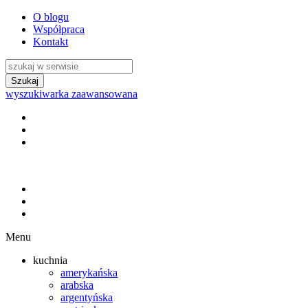
O blogu
Współpraca
Kontakt
wyszukiwarka zaawansowana
Menu
kuchnia
amerykańska
arabska
argentyńska