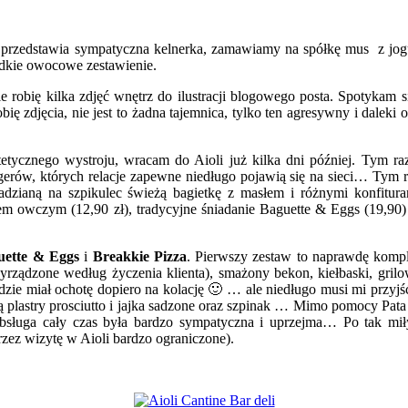
 przedstawia sympatyczna kelnerka, zamawiamy na spółkę mus z jog
odkie owocowe zestawienie.
e robię kilka zdjęć wnętrz do ilustracji blogowego posta. Spotykam s
ię zdjęcia, nie jest to żadna tajemnica, tylko ten agresywny i dalek
tycznego wystroju, wracam do Aioli już kilka dni później. Tym raze
ogerów, których relacje zapewne niedługo pojawią się na sieci… Ty
zianą na szpikulec świeżą bagietkę z masłem i różnymi konfiturami 
em owczym (12,90 zł), tradycyjne śniadanie Baguette & Eggs (19,90) 
uette & Eggs
i
Breakkie Pizza
. Pierwszy zestaw to naprawdę komp
rzyrządzone według życzenia klienta), smażony bekon, kiełbaski, gr
ędzie miał ochotę dopiero na kolację 🙂 … ale niedługo musi mi przy
ą plastry prosciutto i jajka sadzone oraz szpinak … Mimo pomocy Pata 
bsługa cały czas była bardzo sympatyczna i uprzejma… Po tak mi
zez wizytę w Aioli bardzo ograniczone).