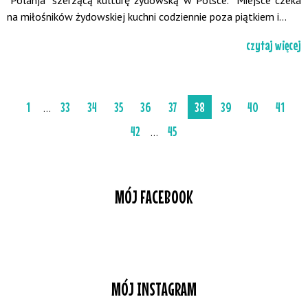
na miłośników żydowskiej kuchni codziennie poza piątkiem i...
czytaj więcej
1
33
34
35
36
37
38
39
40
41
...
42
45
...
MÓJ FACEBOOK
MÓJ INSTAGRAM