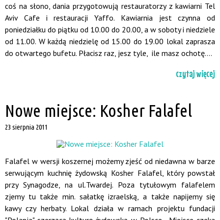
coś na słono, dania przygotowują restauratorzy z kawiarni Tel
Aviv Cafe i restauracji Yaffo. Kawiarnia jest czynna od
poniedziałku do piątku od 10.00 do 20.00, a w soboty i niedziele
od 11.00. W każdą niedzielę od 15.00 do 19.00 lokal zaprasza
do otwartego bufetu. Płacisz raz, jesz tyle, ile masz ochotę....
czytaj więcej
Nowe miejsce: Kosher Falafel
23 sierpnia 2011
Falafel w wersji koszernej możemy zjeść od niedawna w barze
serwującym kuchnię żydowską Kosher Falafel, który powstał
przy Synagodze, na ul.Twardej. Poza tytułowym falafelem
zjemy tu także min. sałatkę izraelską, a także napijemy się
kawy czy herbaty. Lokal działa w ramach projektu fundacji
"Polanja" szerzącą kulturę żydowską w Polsce. Miejsce czeka