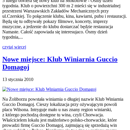
5 lutego otwiera się nowy klub na Mokotowie - Ósmy dzień
tygodnia. Klub o powierzchni 300 m 2 mieści się w industrialnej
przestrzeni Warszawskich Zakładów Mechanicznych przy
ul.Czerskiej. To połączenie klubu, kina, kawiarni, pubu i restauracji.
Będą się tu odbywały pokazy filmowe, koncerty, imprezy
muzyczne, a jedzenie do klubu dostarczać będzie restauracja
Namaste. Całość zapowiada się interesujaco. Ósmy dzień
tygodnia,...
czytaj więcej
Nowe miejsce: Klub Winiarnia Guccio
Domagoj
13 stycznia 2010
Na Żoliborzu powstała winiarnia o długiej nazwie Klub Winiarnia
Guccio Domagoj. Cieszy lokalizacja przy ożywającym powoli
placu Wilsona. Intryguje mało u nas znany region winiarski,
z którego pochodzą dostępne tu wina, czyli Chorwacja.
Właścicielem lokalu jest małżeństwo polsko-chorwackie, które
prowadzi firmę Guccio Domagoj, zajmującą się sprzedażą win