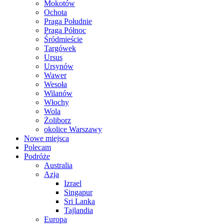
Mokotów
Ochota
Praga Południe
Praga Północ
Śródmieście
Targówek
Ursus
Ursynów
Wawer
Wesoła
Wilanów
Włochy
Wola
Żoliborz
okolice Warszawy
Nowe miejsca
Polecam
Podróże
Australia
Azja
Izrael
Singapur
Sri Lanka
Tajlandia
Europa