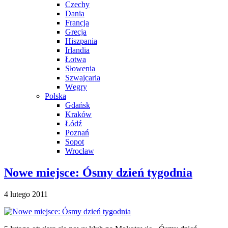
Czechy
Dania
Francja
Grecja
Hiszpania
Irlandia
Łotwa
Słowenia
Szwajcaria
Węgry
Polska
Gdańsk
Kraków
Łódź
Poznań
Sopot
Wrocław
Nowe miejsce: Ósmy dzień tygodnia
4 lutego 2011