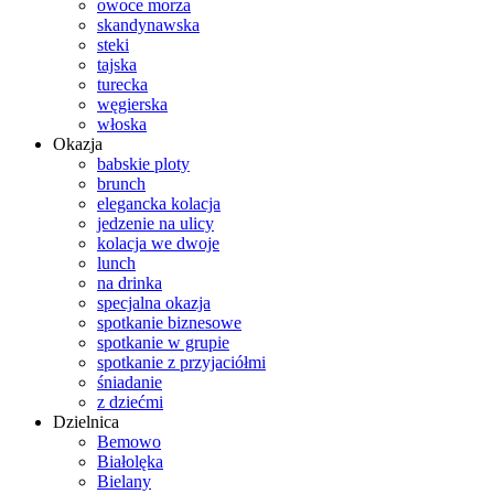
owoce morza
skandynawska
steki
tajska
turecka
węgierska
włoska
Okazja
babskie ploty
brunch
elegancka kolacja
jedzenie na ulicy
kolacja we dwoje
lunch
na drinka
specjalna okazja
spotkanie biznesowe
spotkanie w grupie
spotkanie z przyjaciółmi
śniadanie
z dziećmi
Dzielnica
Bemowo
Białolęka
Bielany