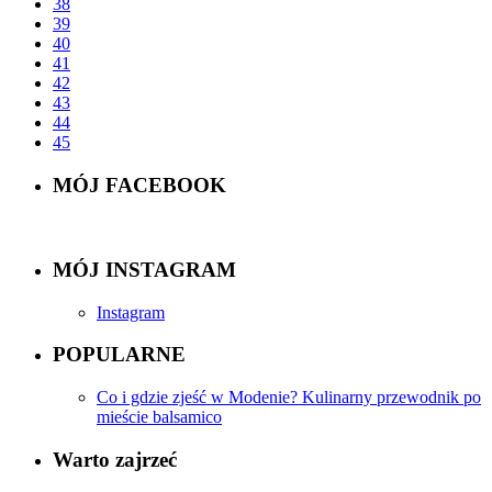
38
39
40
41
42
43
44
45
MÓJ FACEBOOK
MÓJ INSTAGRAM
Instagram
POPULARNE
Co i gdzie zjeść w Modenie? Kulinarny przewodnik po
mieście balsamico
Warto zajrzeć