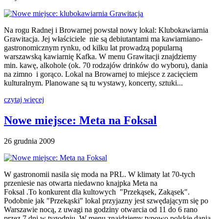
Na rogu Radnej i Browarnej powstał nowy lokal: Klubokawiarnia
Grawitacja. Jej właściciele nie są debiutantami ma kawiarniano-
gastronomicznym rynku, od kilku lat prowadzą popularną
warszawską kawiarnię Kafka. W menu Grawitacji znajdziemy
min. kawę, alkohole (ok. 70 rodzajów drinków do wyboru), dania
na zimno i gorąco. Lokal na Browarnej to miejsce z zacięciem
kulturalnym. Planowane są tu wystawy, koncerty, sztuki...
czytaj więcej
Nowe miejsce: Meta na Foksal
26 grudnia 2009
W gastronomii nasila się moda na PRL. W klimaty lat 70-tych
przeniesie nas otwarta niedawno knajpka Meta na
Foksal .To konkurent dla kultowych "Przekąsek, Zakąsek".
Podobnie jak "Przekąski" lokal przyjazny jest szwędającym się po
Warszawie nocą, z uwagi na godziny otwarcia od 11 do 6 rano
przez 7 dni w tygodniu. W menu znajdziemy typowo polskie dania