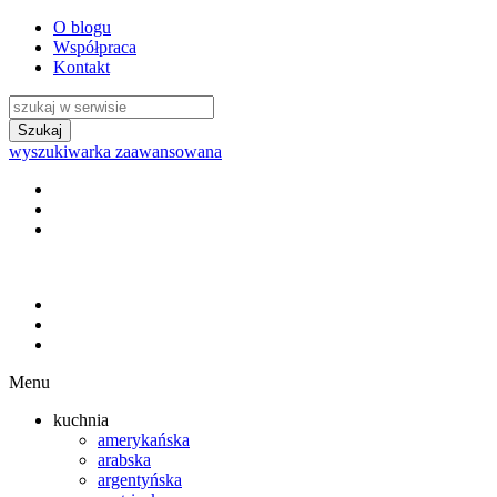
O blogu
Współpraca
Kontakt
wyszukiwarka zaawansowana
Menu
kuchnia
amerykańska
arabska
argentyńska