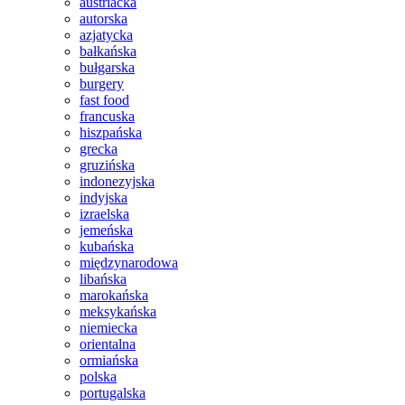
austriacka
autorska
azjatycka
bałkańska
bułgarska
burgery
fast food
francuska
hiszpańska
grecka
gruzińska
indonezyjska
indyjska
izraelska
jemeńska
kubańska
międzynarodowa
libańska
marokańska
meksykańska
niemiecka
orientalna
ormiańska
polska
portugalska