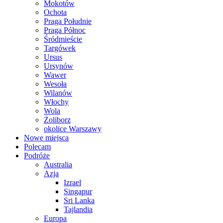
Mokotów
Ochota
Praga Południe
Praga Północ
Śródmieście
Targówek
Ursus
Ursynów
Wawer
Wesoła
Wilanów
Włochy
Wola
Żoliborz
okolice Warszawy
Nowe miejsca
Polecam
Podróże
Australia
Azja
Izrael
Singapur
Sri Lanka
Tajlandia
Europa