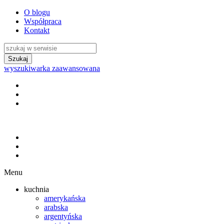
O blogu
Współpraca
Kontakt
wyszukiwarka zaawansowana
Menu
kuchnia
amerykańska
arabska
argentyńska