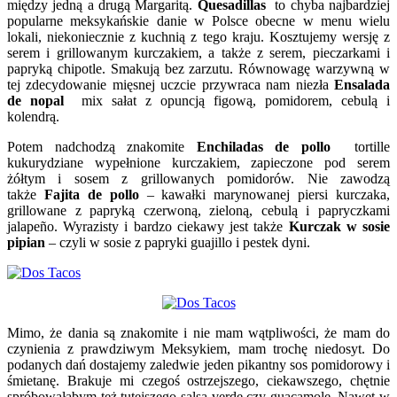
między jedną a drugą Margaritą.
Quesadillas
to chyba najbardziej
popularne meksykańskie danie w Polsce obecne w menu wielu
lokali, niekoniecznie z kuchnią z tego kraju. Kosztujemy wersję z
serem i grillowanym kurczakiem, a także z serem, pieczarkami i
papryką chipotle. Smakują bez zarzutu. Równowagę warzywną w
tej zdecydowanie mięsnej uczcie przywraca nam niezła
Ensalada
de nopal
mix sałat z opuncją figową, pomidorem, cebulą i
kolendrą.
Potem nadchodzą znakomite
Enchiladas de pollo
tortille
kukurydziane wypełnione kurczakiem, zapieczone pod serem
żółtym i sosem z grillowanych pomidorów. Nie zawodzą
także
Fajita de pollo
– kawałki marynowanej piersi kurczaka,
grillowane z papryką czerwoną, zieloną, cebulą i papryczkami
jalapeño. Wyrazisty i bardzo ciekawy jest także
Kurczak w sosie
pipian
– czyli w sosie z papryki guajillo i pestek dyni.
Mimo, że dania są znakomite i nie mam wątpliwości, że mam do
czynienia z prawdziwym Meksykiem, mam trochę niedosyt. Do
podanych dań dostajemy zaledwie jeden pikantny sos pomidorowy i
śmietanę. Brakuje mi czegoś ostrzejszego, ciekawszego, chętnie
spróbowałabym też tutejszego salsa verde czy guacamole. Nawet w