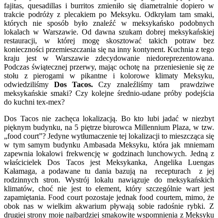
fajitas, quesadillas i burritos zmieniło się diametralnie dopiero w
trakcie podróży z plecakiem po Meksyku. Odkryłam tam smaki,
których nie sposób było znaleźć w meksykańsko podobnych
lokalach w Warszawie. Od dawna szukam dobrej meksykańskiej
restauracji, w której mogę skosztować takich potraw bez
konieczności przemieszczania się na inny kontynent. Kuchnia z tego
kraju jest w Warszawie zdecydowanie niedoreprezentowana.
Podczas świątecznej przerwy, mając ochotę na przeniesienie się ze
stołu z pierogami w pikantne i kolorowe klimaty Meksyku,
odwiedziliśmy
Dos Tacos.
Czy znaleźliśmy tam prawdziwe
meksykańskie smaki? Czy kolejne średnio-udane próby podejścia
do kuchni tex-mex?
Dos Tacos nie zachęca lokalizacją. Bo kto lubi jadać w niezbyt
pięknym budynku, na 5 piętrze biurowca Millennium Plaza, w tzw.
„food court”? Jedyne wytłumaczenie tej lokalizacji to mieszcząca się
w tym samym budynku Ambasada Meksyku, która jak mniemam
zapewnia lokalowi frekwencję w godzinach lunchowych. Jedną z
właścicielek Dos Tacos jest Meksykanka, Angelika Luengas
Kałamaga, a podawane tu dania bazują na recepturach z jej
rodzinnych stron. Wystrój lokalu nawiązuje do meksykańskich
klimatów, choć nie jest to element, który szczególnie wart jest
zapamiętania. Food court pozostaje jednak food courtem, mimo, że
obok nas w wielkim akwarium pływają sobie radośnie rybki. Z
drugiej strony moje najbardziej smakowite wspomnienia z Meksyku