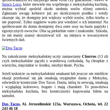
Spoco Loco
, które niewiele ma wspólnego z meksykańską kuchnią,
można wybrać spośród około siedmiu sosów różnej ostrości.
Zgłaszam uwagę kelnerce już po skończonym posiłku i wtedy
okazuje się, że dostępny jest większy wybór sosów, tylko trzeba o
nie poprosić. Tylko najpierw warto jest wiedzieć o ich istnieniu! Na
spróbowanie do domu dostajemy dwa ostre sosy na bazie papryki i
egzotycznych owoców. Oba są piekielnie ostre i znakomite. Szkoda,
że nie mamy szansy skosztować ich na miejscu w towarzystwie
świetnych dań.
Na zakończenie meksykańskiej uczty zamawiamy
Churros
(13 zł)
czyli meksykańskie pączki z waniliową czekoladą. Są chrupkie z
wierzchu, mięciutkie w środku, niezbyt tłuste. Pycha.
Jeżeli tęsknicie za meksykańskimi smakami lub jeszcze nie mieliście
okazji przekonać się jak smakują oryginalne dania z Meksyku,
odwiedźcie koniecznie Dos Tacos. Dania, którą tu serwują, smakują
i wyglądają kolorowo, bogato i mają charakter. To prawdziwa
meksykańska kuchnia, bez konieczności kupowania biletu na
samolot.
Dos Tacos
, Al. Jerozolimskie 123a, Warszawa, Ochota, tel. 22
243 46 18