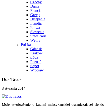
Czechy
Dania
Francja
Grecja
Hiszpania
Irlandia
Łotwa
Słowenia
Szwajcaria
Węgry
Polska
Gdańsk
Kraków
Łódź
Poznań
Sopot
Wrocław
Dos Tacos
3 stycznia 2014
Moje wyobrażenie o kuchni meksykańskiej ograniczającej się do