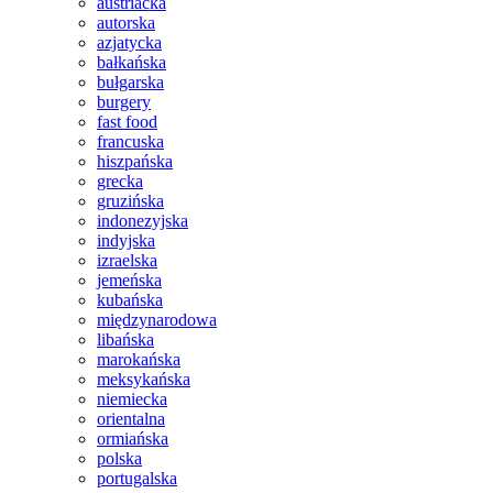
austriacka
autorska
azjatycka
bałkańska
bułgarska
burgery
fast food
francuska
hiszpańska
grecka
gruzińska
indonezyjska
indyjska
izraelska
jemeńska
kubańska
międzynarodowa
libańska
marokańska
meksykańska
niemiecka
orientalna
ormiańska
polska
portugalska