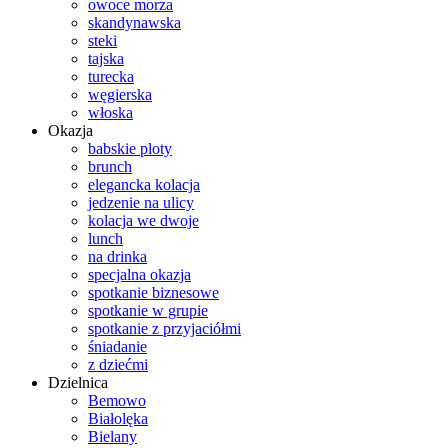
owoce morza
skandynawska
steki
tajska
turecka
węgierska
włoska
Okazja
babskie ploty
brunch
elegancka kolacja
jedzenie na ulicy
kolacja we dwoje
lunch
na drinka
specjalna okazja
spotkanie biznesowe
spotkanie w grupie
spotkanie z przyjaciółmi
śniadanie
z dziećmi
Dzielnica
Bemowo
Białolęka
Bielany