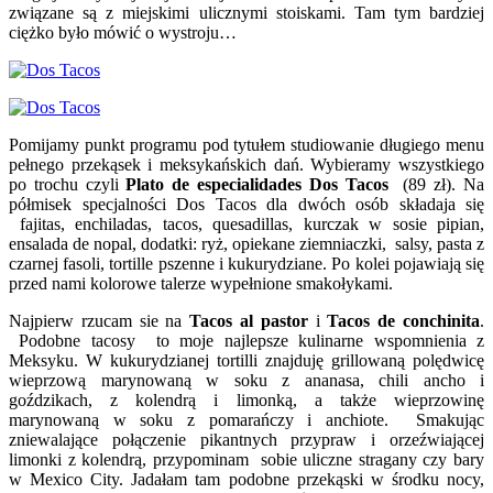
związane są z miejskimi ulicznymi stoiskami. Tam tym bardziej
ciężko było mówić o wystroju…
Pomijamy punkt programu pod tytułem studiowanie długiego menu
pełnego przekąsek i meksykańskich dań. Wybieramy wszystkiego
po trochu czyli
Plato de especialidades Dos Tacos
(89 zł). Na
półmisek specjalności Dos Tacos dla dwóch osób składaja się
fajitas, enchiladas, tacos, quesadillas, kurczak w sosie pipian,
ensalada de nopal, dodatki: ryż, opiekane ziemniaczki, salsy, pasta z
czarnej fasoli, tortille pszenne i kukurydziane. Po kolei pojawiają się
przed nami kolorowe talerze wypełnione smakołykami.
Najpierw rzucam sie na
Tacos al pastor
i
Tacos de conchinita
.
Podobne tacosy to moje najlepsze kulinarne wspomnienia z
Meksyku. W kukurydzianej tortilli znajduję grillowaną polędwicę
wieprzową marynowaną w soku z ananasa, chili ancho i
goździkach, z kolendrą i limonką, a także wieprzowinę
marynowaną w soku z pomarańczy i anchiote. Smakując
zniewalające połączenie pikantnych przypraw i orzeźwiającej
limonki z kolendrą, przypominam sobie uliczne stragany czy bary
w Mexico City. Jadałam tam podobne przekąski w środku nocy,