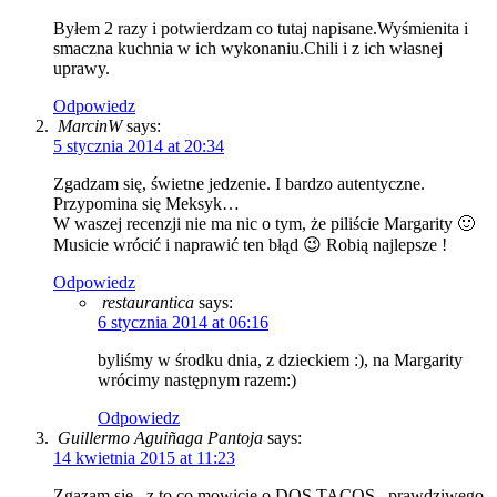
Byłem 2 razy i potwierdzam co tutaj napisane.Wyśmienita i
smaczna kuchnia w ich wykonaniu.Chili i z ich własnej
uprawy.
Odpowiedz
MarcinW
says:
5 stycznia 2014 at 20:34
Zgadzam się, świetne jedzenie. I bardzo autentyczne.
Przypomina się Meksyk…
W waszej recenzji nie ma nic o tym, że piliście Margarity 🙂
Musicie wrócić i naprawić ten błąd 😉 Robią najlepsze !
Odpowiedz
restaurantica
says:
6 stycznia 2014 at 06:16
byliśmy w środku dnia, z dzieckiem :), na Margarity
wrócimy następnym razem:)
Odpowiedz
Guillermo Aguiñaga Pantoja
says:
14 kwietnia 2015 at 11:23
Zgazam sie , z to co mowicie o DOS TACOS.. prawdziwego