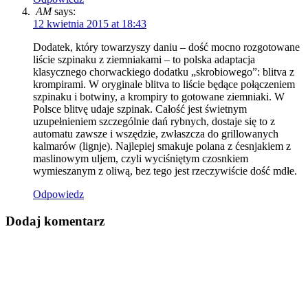
AM
says:
12 kwietnia 2015 at 18:43
Dodatek, który towarzyszy daniu – dość mocno rozgotowane
liście szpinaku z ziemniakami – to polska adaptacja
klasycznego chorwackiego dodatku „skrobiowego”: blitva z
krompirami. W oryginale blitva to liście będące połączeniem
szpinaku i botwiny, a krompiry to gotowane ziemniaki. W
Polsce blitvę udaje szpinak. Całość jest świetnym
uzupełnieniem szczególnie dań rybnych, dostaje się to z
automatu zawsze i wszędzie, zwłaszcza do grillowanych
kalmarów (lignje). Najlepiej smakuje polana z ćesnjakiem z
maslinowym uljem, czyli wyciśniętym czosnkiem
wymieszanym z oliwą, bez tego jest rzeczywiście dość mdłe.
Odpowiedz
Dodaj komentarz