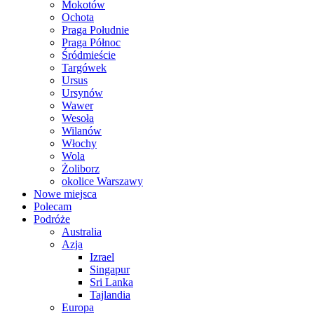
Mokotów
Ochota
Praga Południe
Praga Północ
Śródmieście
Targówek
Ursus
Ursynów
Wawer
Wesoła
Wilanów
Włochy
Wola
Żoliborz
okolice Warszawy
Nowe miejsca
Polecam
Podróże
Australia
Azja
Izrael
Singapur
Sri Lanka
Tajlandia
Europa