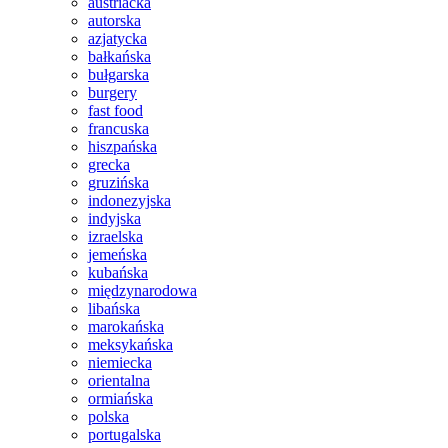
austriacka
autorska
azjatycka
bałkańska
bułgarska
burgery
fast food
francuska
hiszpańska
grecka
gruzińska
indonezyjska
indyjska
izraelska
jemeńska
kubańska
międzynarodowa
libańska
marokańska
meksykańska
niemiecka
orientalna
ormiańska
polska
portugalska