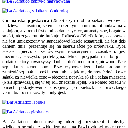
Gurmanska pljeskavica
(26 zł) czyli drobno siekana wołowina
nadziewana prsutom, serem i suszonymi pomidorami podawana z
lepinjom, ajvarem i frytkami to danie sycące, aromatyczne, bogate w
smaki, niczego mu nie brakuje.
Labraks
(39 zł), który co prawda
nie jest umieszczony w standardowej karcie restauracji, ale jest dziś
daniem dnia, prezentuje się na talerzu iście po królewsku. Ryba
została upieczona ze świeżym rozmarynem, czosnkiem, jest
mięciutka, soczysta, perfekcyjna. Mniej przypada mi do gustu
dodatek, który towarzyszy daniu – dość mocno rozgotowane liście
szpinaku z ziemniakami. Przy wyborze tego dania proponuję
zamienić szpinak na coś innego lub tak jak my domówić dodatkowe
sałatki za niewielką cenę – pieczona papryka (6 zł) i sałata mieszana
(6 zł) sprawdzają się w tej roli znacznie lepiej. Na koniec obiadu w
ramach podziękowania dostajemy po kieliszku chorwackiego
vermutu. To smakowity i miły gest.
Ba Adriatico mimo dość ograniczonej przestrzeni i niezbyt
wielkiego ogródka z widokiem na Jana Pawła zdobył moje serce.