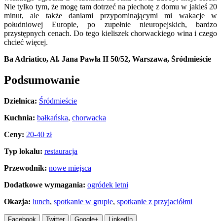
Nie tylko tym, że mogę tam dotrzeć na piechotę z domu w jakieś 20
minut, ale także daniami przypominającymi mi wakacje w
południowej Europie, po zupełnie nieuropejskich, bardzo
przystępnych cenach. Do tego kieliszek chorwackiego wina i czego
chcieć więcej.
Ba Adriatico, Al. Jana Pawła II 50/52, Warszawa, Śródmieście
Podsumowanie
Dzielnica:
Śródmieście
Kuchnia:
bałkańska
,
chorwacka
Ceny:
20-40 zł
Typ lokalu:
restauracja
Przewodnik:
nowe miejsca
Dodatkowe wymagania:
ogródek letni
Okazja:
lunch
,
spotkanie w grupie
,
spotkanie z przyjaciółmi
Facebook
Twitter
Google+
LinkedIn