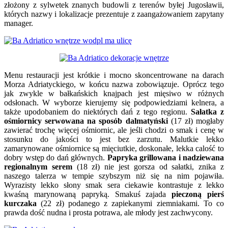
złożony z sylwetek znanych budowli z terenów byłej Jugosławii,
których nazwy i lokalizacje prezentuje z zaangażowaniem zapytany
manager.
Menu restauracji jest krótkie i mocno skoncentrowane na darach
Morza Adriatyckiego, w końcu nazwa zobowiązuje. Oprócz tego
jak zwykle w bałkańskich knajpach jest mięsiwo w różnych
odsłonach. W wyborze kierujemy się podpowiedziami kelnera, a
także upodobaniem do niektórych dań z tego regionu.
Sałatka z
ośmiornicy serwowana na sposób dalmatyński
(17 zł) mogłaby
zawierać trochę więcej ośmiornic, ale jeśli chodzi o smak i cenę w
stosunku do jakości to jest bez zarzutu. Malutkie lekko
zamarynowane ośmiornice są mięciutkie, doskonałe, lekka calość to
dobry wstęp do dań głównych.
Papryka grillowana i nadziewana
regionalnym serem
(18 zł) nie jest gorsza od sałatki, znika z
naszego talerza w tempie szybszym niż się na nim pojawiła.
Wyrazisty lekko słony smak sera ciekawie kontrastuje z lekko
kwaśną marynowaną papryką. Smakuś zajada
pieczoną pierś
kurczaka
(22 zł) podanego z zapiekanymi ziemniakami. To co
prawda dość nudna i prosta potrawa, ale młody jest zachwycony.