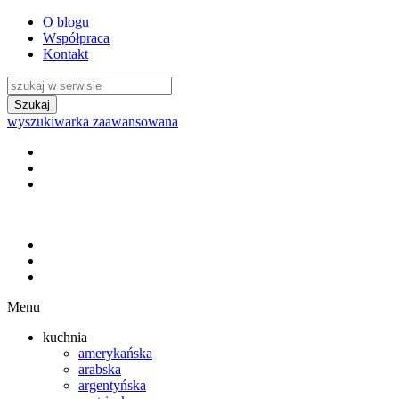
O blogu
Współpraca
Kontakt
wyszukiwarka zaawansowana
Menu
kuchnia
amerykańska
arabska
argentyńska