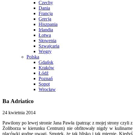
Czechy
Dania
Francja
Grecja
Hiszpania
Irlandia
Łotwa
Słowenia
Szwajcaria
Węgry
Polska
Gdańsk
Kraków
Łódź
Poznań
Sopot
Wrocław
Ba Adriatico
24 kwietnia 2014
Pawilony po lewej stronie Jana Pawła (patrząc z mojej strony czyli z
Żoliborza w kierunku Centrum) nie obfitowały nigdy w kulinarne
placówki godne uwagi. Smutek, że tak blisko i tak miernie. Kiedyś