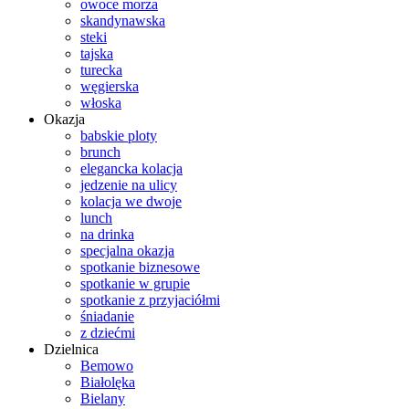
owoce morza
skandynawska
steki
tajska
turecka
węgierska
włoska
Okazja
babskie ploty
brunch
elegancka kolacja
jedzenie na ulicy
kolacja we dwoje
lunch
na drinka
specjalna okazja
spotkanie biznesowe
spotkanie w grupie
spotkanie z przyjaciółmi
śniadanie
z dziećmi
Dzielnica
Bemowo
Białolęka
Bielany