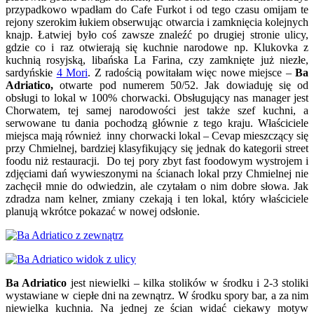
przypadkowo wpadłam do Cafe Furkot i od tego czasu omijam te
rejony szerokim łukiem obserwując otwarcia i zamknięcia kolejnych
knajp. Łatwiej było coś zawsze znaleźć po drugiej stronie ulicy,
gdzie co i raz otwierają się kuchnie narodowe np. Klukovka z
kuchnią rosyjską, libańska La Farina, czy zamknięte już niezłe,
sardyńskie
4 Mori
. Z radością powitałam więc nowe miejsce –
Ba
Adriatico,
otwarte pod numerem 50/52. Jak dowiaduję się od
obsługi to lokal w 100% chorwacki. Obsługujący nas manager jest
Chorwatem, tej samej narodowości jest także szef kuchni, a
serwowane tu dania pochodzą głównie z tego kraju. Właściciele
miejsca mają również inny chorwacki lokal – Cevap mieszczący się
przy Chmielnej, bardziej klasyfikujący się jednak do kategorii street
foodu niż restauracji. Do tej pory zbyt fast foodowym wystrojem i
zdjęciami dań wywieszonymi na ścianach lokal przy Chmielnej nie
zachęcił mnie do odwiedzin, ale czytałam o nim dobre słowa. Jak
zdradza nam kelner, zmiany czekają i ten lokal, który właściciele
planują wkrótce pokazać w nowej odsłonie.
Ba Adriatico
jest niewielki – kilka stolików w środku i 2-3 stoliki
wystawiane w ciepłe dni na zewnątrz. W środku spory bar, a za nim
niewielka kuchnia. Na jednej ze ścian widać ciekawy motyw