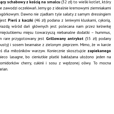
ący schabowy z kością na smalcu
(32 zł) to wielki kotlet, który
i nie zawodzi oczekiwań. Jemy go z idealnie kremowymi ziemniakami
ogórkowym. Dawno nie zjadłam tyle sałaty z samym dressingiem
 jest
Pierś z kaczki
(46 zł) podana z leniwymi kluskami, cykorią,
azdą wśród dań głównych jest polecana nam przez kelnerkę
 mięciutkiemu mięsu towarzyszą niebanalne dodatki – hummus,
ium rare przygotowany jest
Grillowany antrykot
(55 zł) podany
usty) i sosem bearnaise z zielonym pieprzem. Mimo, że w karcie
oś dla miłośników warzyw. Koniecznie skosztujcie
zapiekanego
ieco lasagne, bo cieniutkie płatki bakłażana ułożono jeden na
midorków cherry, cukinii i sosu z wędzonej oliwy. To mocna
arian.