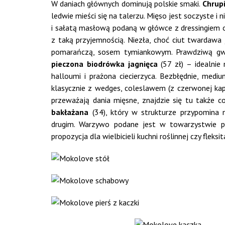
W daniach głównych dominują polskie smaki.
Chrupi
ledwie mieści się na talerzu. Mięso jest soczyste 
i sałatą masłową podaną w główce z dressingiem 
z taką przyjemnością. Niezła, choć ciut twardawa
pomarańczą, sosem tymiankowym. Prawdziwą gwi
pieczona biodrówka jagnięca
(57 zł) – idealnie
halloumi i prażona ciecierzyca. Bezbłędnie, med
klasycznie z wedges, coleslawem (z czerwonej kap
przeważają dania mięsne, znajdzie się tu także c
bakłażana
(34), który w strukturze przypomina n
drugim. Warzywo podane jest w towarzystwie po
propozycja dla wielbicieli kuchni roślinnej czy fleksit