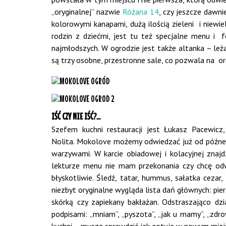
„oryginalnej” nazwie
Różana 14
, czy jeszcze dawn
kolorowymi kanapami, dużą ilością zieleni i niewi
rodzin z dziećmi, jest tu też specjalne menu i f
najmłodszych. W ogrodzie jest także altanka – leż
są trzy osobne, przestronne sale, co pozwala na o
IŚĆ CZY NIE IŚĆ?…
Szefem kuchni restauracji jest Łukasz Pacewicz,
Nolita. Mokolove możemy odwiedzać już od późnego 
warzywami. W karcie obiadowej i kolacyjnej znajd
lekturze menu nie mam przekonania czy chcę odw
błyskotliwie. Śledź, tatar, hummus, sałatka cezar
niezbyt oryginalne wygląda lista dań głównych: pierś
skórką czy zapiekany bakłażan.
Odstraszająco dzi
podpisami: „mniam”, „pyszota”, „jak u mamy”, „zdr