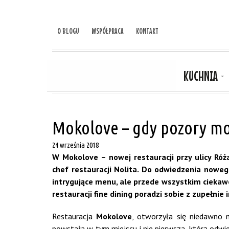
O BLOGU
WSPÓŁPRACA
KONTAKT
KUCHNIA
Mokolove – gdy pozory mo
24 września 2018
W Mokolove – nowej restauracji przy ulicy Róż
chef restauracji Nolita. Do odwiedzenia nowe
intrygujące menu, ale przede wszystkim ciekaw
restauracji fine dining poradzi sobie z zupełni
Restauracja
Mokolove
, otworzyła się niedawno n
powstała w tym miejscu i nie pierwsza, którą odwied