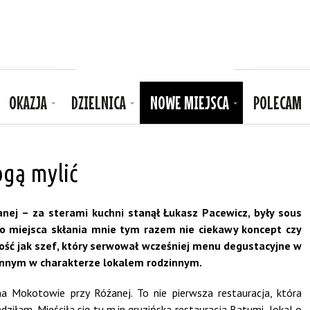
OKAZJA
DZIELNICA
NOWE MIEJSCA
POLECAM
gą mylić
anej – za sterami kuchni stanął Łukasz Pacewicz, były sous
go miejsca skłania mnie tym razem nie ciekawy koncept czy
ość jak szef, który serwował wcześniej menu degustacyjne w
e innym w charakterze lokalem rodzinnym.
a Mokotowie przy Różanej. To nie pierwsza restauracja, która
ziłam. Mieściła się tu m.in gruzińska restauracja Batumi, lokal o