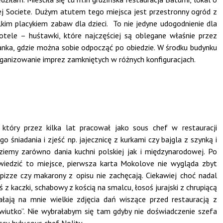
iej Societe. Dużym atutem tego miejsca jest przestronny ogród z
elkim placykiem zabaw dla dzieci. To nie jedyne udogodnienie dla
otele – huśtawki, które najczęściej są oblegane właśnie przez
anka, gdzie można sobie odpocząć po obiedzie. W środku budynku
rganizowanie imprez zamkniętych w różnych konfiguracjach.
 który przez kilka lat pracował jako sous chef w restauracji
śniadania i zjeść np. jajecznicę z kurkami czy bajgla z szynką i
ziemy zarówno dania kuchni polskiej jak i międzynarodowej. Po
iedzić to miejsce, pierwsza karta Mokolove nie wygląda zbyt
, pizze czy makarony z opisu nie zachęcają. Ciekawiej choć nadal
 z kaczki, schabowy z kością na smalcu, łosoś jurajski z chrupiącą
ałają na mnie wielkie zdjęcia dań wiszące przed restauracją z
owiutko”. Nie wybrałabym się tam gdyby nie
doświadczenie szefa