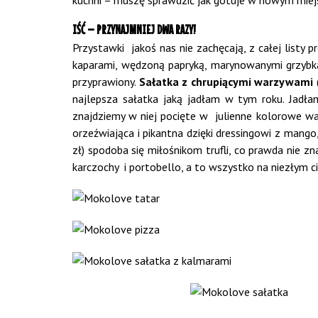
kuchni – muszę sprawdzić jak gotuje w nowym miejs
IŚĆ – PRZYNAJMNIEJ DWA RAZY!
Przystawki jakoś nas nie zachęcają, z całej listy 
kaparami, wędzoną papryką, marynowanymi grzybka
przyprawiony.
Sałatka z chrupiącymi warzywami
najlepsza sałatka jaką jadłam w tym roku. Jadłam
znajdziemy w niej pocięte w julienne kolorowe war
orzeźwiająca i pikantna dzięki dressingowi z mango
zł) spodoba się miłośnikom trufli, co prawda nie znaj
karczochy i portobello, a to wszystko na niezłym ci