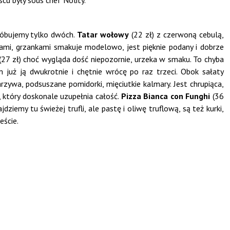
cu były sous chef Nolity.
próbujemy tylko dwóch.
Tatar wołowy
(22 zł) z czerwoną cebulą,
mi, grzankami smakuje modelowo, jest pięknie podany i dobrze
(27 zł) choć wygląda dość niepozornie, urzeka w smaku. To chyba
 już ją dwukrotnie i chętnie wrócę po raz trzeci. Obok sałaty
zywa, podsuszane pomidorki, mięciutkie kalmary. Jest chrupiąca,
, który doskonale uzupełnia całość.
Pizza Bianca con Funghi
(36
dziemy tu świeżej trufli, ale pastę i oliwę truflową, są też kurki,
eście.