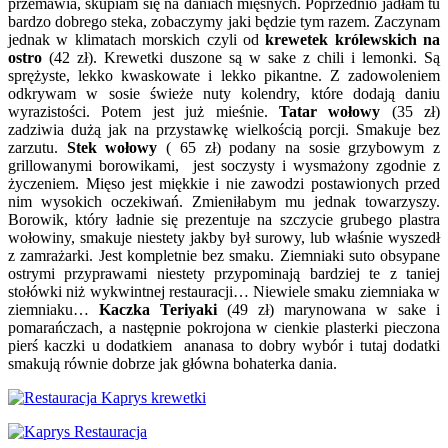
przemawia, skupiam się na daniach mięsnych. Poprzednio jadłam tu
bardzo dobrego steka, zobaczymy jaki będzie tym razem. Zaczynam
jednak w klimatach morskich czyli od
krewetek królewskich na
ostro
(42 zł). Krewetki duszone są w sake z chili i lemonki. Są
sprężyste, lekko kwaskowate i lekko pikantne. Z zadowoleniem
odkrywam w sosie świeże nuty kolendry, które dodają daniu
wyrazistości. Potem jest już mieśnie.
Tatar wołowy
(35 zł)
zadziwia dużą jak na przystawkę wielkością porcji. Smakuje bez
zarzutu.
Stek wołowy
( 65 zł) podany na sosie grzybowym z
grillowanymi borowikami,
jest soczysty i wysmażony zgodnie z
życzeniem. Mięso jest miękkie i nie zawodzi postawionych przed
nim wysokich oczekiwań. Zmieniłabym mu jednak towarzyszy.
Borowik, który ładnie się prezentuje na szczycie grubego plastra
wołowiny, smakuje niestety jakby był surowy, lub właśnie wyszedł
z zamrażarki. Jest kompletnie bez smaku. Ziemniaki suto obsypane
ostrymi przyprawami niestety przypominają bardziej te z taniej
stołówki niż wykwintnej restauracji… Niewiele smaku ziemniaka w
ziemniaku…
Kaczka Teriyaki
(49 zł) marynowana w sake i
pomarańczach, a następnie pokrojona w cienkie plasterki pieczona
pierś kaczki u dodatkiem ananasa to dobry wybór i tutaj dodatki
smakują równie dobrze jak główna bohaterka dania.