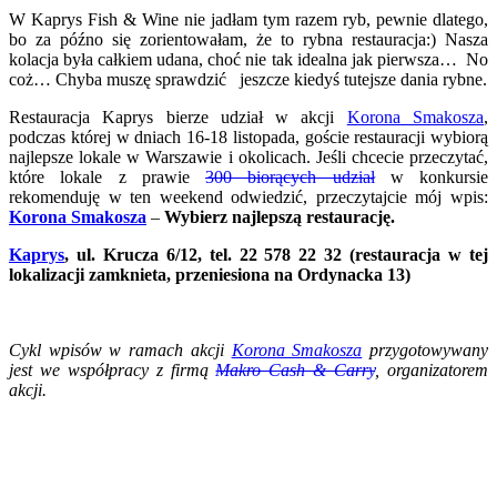
W Kaprys Fish & Wine nie jadłam tym razem ryb, pewnie dlatego,
bo za późno się zorientowałam, że to rybna restauracja:) Nasza
kolacja była całkiem udana, choć nie tak idealna jak pierwsza… No
coż… Chyba muszę sprawdzić jeszcze kiedyś tutejsze dania rybne.
Restauracja Kaprys bierze udział w akcji
Korona Smakosza
,
podczas której w dniach 16-18 listopada, goście restauracji wybiorą
najlepsze lokale w Warszawie i okolicach. Jeśli chcecie przeczytać,
które lokale z prawie
300 biorących udział
w konkursie
rekomenduję w ten weekend odwiedzić, przeczytajcie mój wpis:
Korona Smakosza
–
Wybierz najlepszą restaurację.
Kaprys
, ul. Krucza 6/12, tel. 22 578 22 32 (restauracja w tej
lokalizacji zamknieta, przeniesiona na Ordynacka 13)
.
Cykl wpisów w ramach akcji
Korona Smakosza
przygotowywany
jest we współpracy z firmą
Makro Cash & Carry
, organizatorem
akcji.