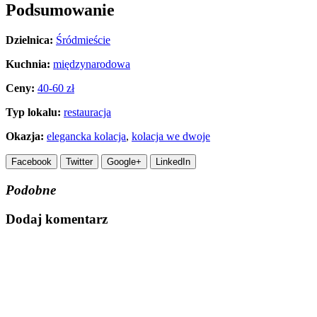
Podsumowanie
Dzielnica:
Śródmieście
Kuchnia:
międzynarodowa
Ceny:
40-60 zł
Typ lokalu:
restauracja
Okazja:
elegancka kolacja
,
kolacja we dwoje
Facebook
Twitter
Google+
LinkedIn
Podobne
Dodaj komentarz