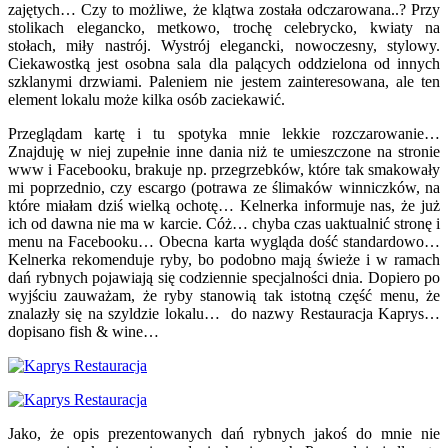
zajętych… Czy to możliwe, że klątwa została odczarowana..? Przy
stolikach elegancko, metkowo, trochę celebrycko, kwiaty na
stołach, miły nastrój. Wystrój elegancki, nowoczesny, stylowy.
Ciekawostką jest osobna sala dla palących oddzielona od innych
szklanymi drzwiami. Paleniem nie jestem zainteresowana, ale ten
element lokalu może kilka osób zaciekawić.
Przeglądam kartę i tu spotyka mnie lekkie rozczarowanie…
Znajduję w niej zupełnie inne dania niż te umieszczone na stronie
www i Facebooku, brakuje np. przegrzebków, które tak smakowały
mi poprzednio, czy escargo (potrawa ze ślimaków winniczków, na
które miałam dziś wielką ochotę… Kelnerka informuje nas, że już
ich od dawna nie ma w karcie. Cóż… chyba czas uaktualnić stronę i
menu na Facebooku… Obecna karta wygląda dość standardowo…
Kelnerka rekomenduje ryby, bo podobno mają świeże i w ramach
dań rybnych pojawiają się codziennie specjalności dnia. Dopiero po
wyjściu zauważam, że ryby stanowią tak istotną część menu, że
znalazły się na szyldzie lokalu… do nazwy Restauracja Kaprys…
dopisano fish & wine…
Jako, że opis prezentowanych dań rybnych jakoś do mnie nie