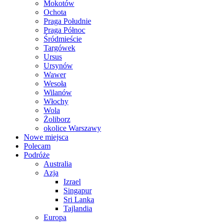
Mokotów
Ochota
Praga Południe
Praga Północ
Śródmieście
Targówek
Ursus
Ursynów
Wawer
Wesoła
Wilanów
Włochy
Wola
Żoliborz
okolice Warszawy
Nowe miejsca
Polecam
Podróże
Australia
Azja
Izrael
Singapur
Sri Lanka
Tajlandia
Europa