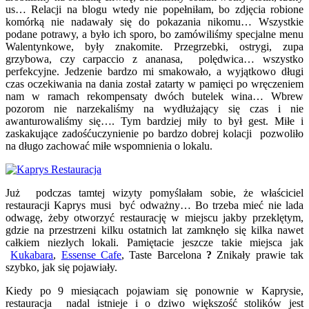
us… Relacji na blogu wtedy nie popełniłam, bo zdjęcia robione
komórką nie nadawały się do pokazania nikomu… Wszystkie
podane potrawy, a było ich sporo, bo zamówiliśmy specjalne menu
Walentynkowe, były znakomite. Przegrzebki, ostrygi, zupa
grzybowa, czy carpaccio z ananasa, polędwica… wszystko
perfekcyjne. Jedzenie bardzo mi smakowało, a wyjątkowo długi
czas oczekiwania na dania został zatarty w pamięci po wręczeniem
nam w ramach rekompensaty dwóch butelek wina… Wbrew
pozorom nie narzekaliśmy na wydłużający się czas i nie
awanturowaliśmy się…. Tym bardziej miły to był gest. Miłe i
zaskakujące zadośćuczynienie po bardzo dobrej kolacji pozwoliło
na długo zachować miłe wspomnienia o lokalu.
Już podczas tamtej wizyty pomyślałam sobie, że właściciel
restauracji Kaprys musi być odważny… Bo trzeba mieć nie lada
odwagę, żeby otworzyć restaurację w miejscu jakby przeklętym,
gdzie na przestrzeni kilku ostatnich lat zamknęło się kilka nawet
całkiem niezłych lokali. Pamiętacie jeszcze takie miejsca jak
Kukabara
,
Essense Cafe
, Taste Barcelona
?
Znikały prawie tak
szybko, jak się pojawiały.
Kiedy po 9 miesiącach pojawiam się ponownie w Kaprysie,
restauracja nadal istnieje i o dziwo większość stolików jest