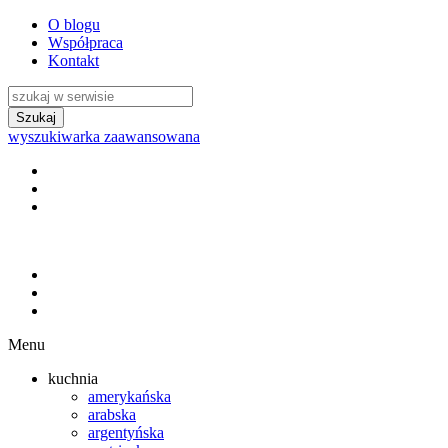
O blogu
Współpraca
Kontakt
wyszukiwarka zaawansowana
Menu
kuchnia
amerykańska
arabska
argentyńska