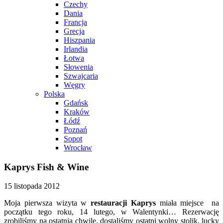
Czechy
Dania
Francja
Grecja
Hiszpania
Irlandia
Łotwa
Słowenia
Szwajcaria
Węgry
Polska
Gdańsk
Kraków
Łódź
Poznań
Sopot
Wrocław
Kaprys Fish & Wine
15 listopada 2012
Moja pierwsza wizyta w
restauracji Kaprys
miała miejsce na
początku tego roku, 14 lutego, w Walentynki… Rezerwację
zrobiliśmy na ostatnią chwilę, dostaliśmy ostatni wolny stolik, lucky