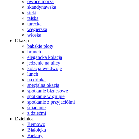
owoce morza
skandynawska
steki
tajska
turecka
węgierska
włoska
Okazja
babskie ploty
brunch
elegancka kolacja
jedzenie na ulicy
kolacja we dwoje
lunch
na drinka
specjalna okazja
spotkanie biznesowe
spotkanie w grupie
spotkanie z przyjaciółmi
śniadanie
z dziećmi
Dzielnica
Bemowo
Białolęka
Bielany