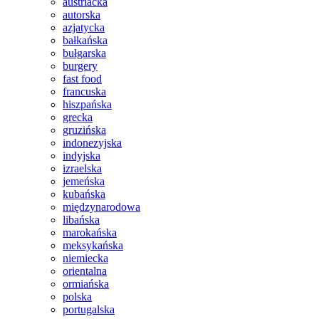
austriacka
autorska
azjatycka
bałkańska
bułgarska
burgery
fast food
francuska
hiszpańska
grecka
gruzińska
indonezyjska
indyjska
izraelska
jemeńska
kubańska
międzynarodowa
libańska
marokańska
meksykańska
niemiecka
orientalna
ormiańska
polska
portugalska