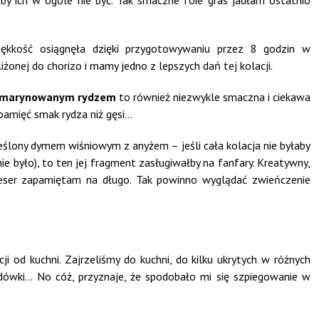
oby ich w ogóle nie być. Tak smaczne foie gras jadłam ostatnio
ękkość osiągnęła dzięki przygotowywaniu przez 8 godzin w
żonej do chorizo i mamy jedno z lepszych dań tej kolacji.
 i marynowanym rydzem
to również niezwykle smaczna i ciekawa
 pamięć smak rydza niż gęsi…
eślony dymem wiśniowym z anyżem – jeśli cała kolacja nie byłaby
ie było), to ten jej fragment zasługiwałby na fanfary. Kreatywny,
deser zapamiętam na długo. Tak powinno wyglądać zwieńczenie
ji od kuchni. Zajrzeliśmy do kuchni, do kilku ukrytych w różnych
dówki… No cóż, przyznaje, że spodobało mi się szpiegowanie w