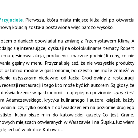
rzyjaciele
. Pierwsza, która miała miejsce kilka dni po otwarciu
sinową kolacją została postawiona więc bardzo wysoko.
 potem o daniach opowiadał na zmianę z Przemysławem Klimą. A
dając się interesującej dyskusji na okołokulinarne tematy. Robert
temu gęsinowa akcja, producenci znacznie podnieśli ceny, co nie
nia gęsiny w menu. Przyznał się też, że nie wszystkie produkty
est ostatnio modne w gastronomii, bo często nie może znaleźć w
zdanie usłyszałam niedawno od Jacka Grochowiny z restauracji
recenzji restauracji i tego kto może być ich autorem. Są głosy, że
ć doświadczenie w gastronomii… najlepiej na poziomie
sous chef
.
a Adamczewskiego, krytyka kulinarnego i autora książek, każdy
równania: czy tylko osoba z doświadczeniem na poziomie drugiego
lislo, która pisze m.in do katowickiej gazety Co jest Grane,
nowych miejscach otwieranych w Warszawie i na Śląsku. Już wiem
będę jechać w okolice Katowic…