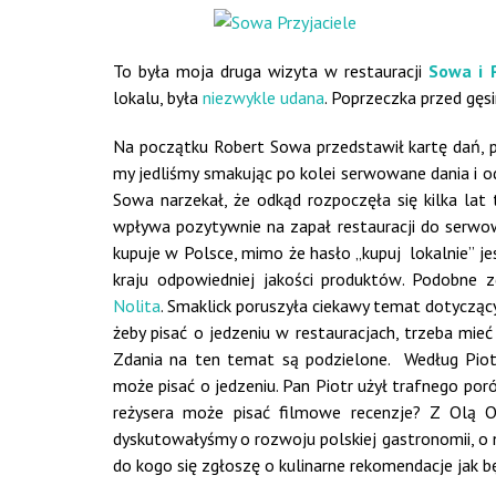
To była moja druga wizyta w restauracji
Sowa i P
lokalu, była
niezwykle udana
. Poprzeczka przed gę
Na początku Robert Sowa przedstawił kartę dań,
my jedliśmy smakując po kolei serwowane dania i od
Sowa narzekał, że odkąd rozpoczęła się kilka lat 
wpływa pozytywnie na zapał restauracji do serwowa
kupuje w Polsce, mimo że hasło „kupuj lokalnie” j
kraju odpowiedniej jakości produktów. Podobne 
Nolita
. Smaklick poruszyła ciekawy temat dotyczący 
żeby pisać o jedzeniu w restauracjach, trzeba mie
Zdania na ten temat są podzielone. Według Piotr
może pisać o jedzeniu. Pan Piotr użył trafnego po
reżysera może pisać filmowe recenzje? Z Olą Os
dyskutowałyśmy o rozwoju polskiej gastronomii, o 
do kogo się zgłoszę o kulinarne rekomendacje jak 