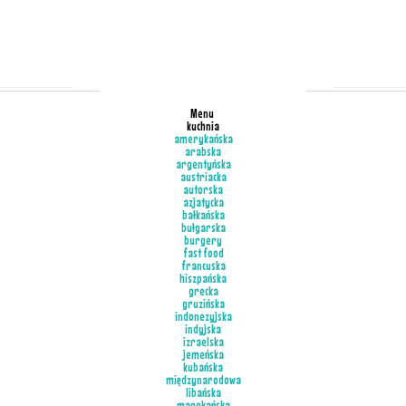
Menu
kuchnia
amerykańska
arabska
argentyńska
austriacka
autorska
azjatycka
bałkańska
bułgarska
burgery
fast food
francuska
hiszpańska
grecka
gruzińska
indonezyjska
indyjska
izraelska
jemeńska
kubańska
międzynarodowa
libańska
marokańska