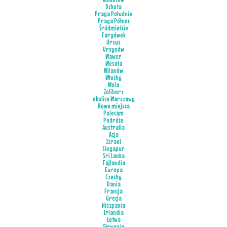
Ochota
Praga Południe
Praga Północ
Śródmieście
Targówek
Ursus
Ursynów
Wawer
Wesoła
Wilanów
Włochy
Wola
Żoliborz
okolice Warszawy
Nowe miejsca
Polecam
Podróże
Australia
Azja
Izrael
Singapur
Sri Lanka
Tajlandia
Europa
Czechy
Dania
Francja
Grecja
Hiszpania
Irlandia
Łotwa
Słowenia