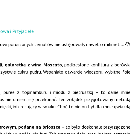
omowi poruszanych tematów nie ustępowały nawet o milimetr… 🙂
fli, galaretką z wina Moscato,
podkreślone konfiturą z borówki
zystwie cukru pudru. Wspaniałe otwarcie wieczoru, wybitne foie
 puree z topinamburu i miodu z pietruszką – to danie mnie
zas nie umiem się przekonać. Ten żołądek przygotowany metodą
miękki, interesujący w smaku. Choć to nie on był dla mnie gwiazdą
ukrowym, podane na brioszce
– to było doskonale przyrządzone