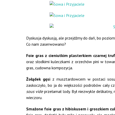
Dyskusja dyskusją, ale przejdźmy do dań, bo pozi
Co nam zaserwowano?
Foie gras z cieniutkim plasterkiem czarnej tru
oraz słodkimi kuleczkami z orzechów pini w towar
gras, cudowna kompozycja.
Żołądek gęsi
z musztardowcem w postaci sosu,
zaskoczyło, bo ja do większości podrobów cały c
sous vide
przełamał lody. Był niezwykle delikatny, 
wieczoru.
Smażone foie gras z hibiskusem i groszkiem c