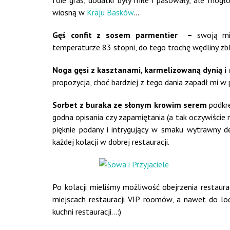
foie gras, dodatki były miłe i pasowały, ale mogł
wiosną w
Kraju Basków
…
Gęś confit z sosem parmentier –
swoją mi
temperaturze 83 stopni, do tego trochę wędliny zbli
Noga gęsi z kasztanami, karmelizowaną dynią
propozycja, choć bardziej z tego dania zapadł mi w
Sorbet z buraka ze słonym krowim serem
podkr
godna opisania czy zapamiętania (a tak oczywiście n
pięknie podany i intrygujący w smaku wytrawny 
każdej kolacji w dobrej restauracji.
Po kolacji mieliśmy możliwość obejrzenia restaurac
miejscach restauracji VIP roomów, a nawet do lo
kuchni restauracji…:)