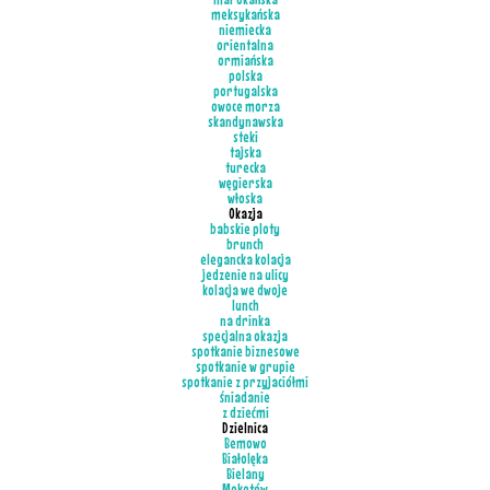
meksykańska
niemiecka
orientalna
ormiańska
polska
portugalska
owoce morza
skandynawska
steki
tajska
turecka
węgierska
włoska
Okazja
babskie ploty
brunch
elegancka kolacja
jedzenie na ulicy
kolacja we dwoje
lunch
na drinka
specjalna okazja
spotkanie biznesowe
spotkanie w grupie
spotkanie z przyjaciółmi
śniadanie
z dziećmi
Dzielnica
Bemowo
Białolęka
Bielany
Mokotów