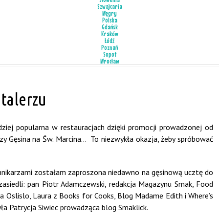
Szwajcaria
Węgry
Polska
Gdańsk
Kraków
Łódź
Poznań
Sopot
Wrocław
 talerzu
dziej popularna w restauracjach dzięki promocji prowadzonej od
ę czy Gęsina na Św. Marcina… To niezwykła okazja, żeby spróbować
iennikarzami zostałam zaproszona niedawno na gęsinową ucztę do
zasiedli: pan Piotr Adamczewski, redakcja Magazynu Smak, Food
la Oslislo, Laura z Books for Cooks, Blog Madame Edith i Where’s
yła Patrycja Siwiec prowadząca blog Smaklick.