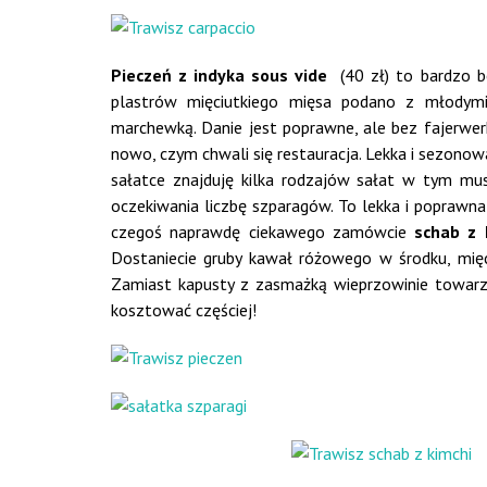
Pieczeń z indyka sous vide
(40 zł) to bardzo be
plastrów mięciutkiego mięsa podano z młodymi z
marchewką. Danie jest poprawne, ale bez fajerwer
nowo, czym chwali się restauracja. Lekka i sezonow
sałatce znajduję kilka rodzajów sałat w tym mu
oczekiwania liczbę szparagów. To lekka i poprawna
czegoś naprawdę ciekawego zamówcie
schab z
Dostaniecie gruby kawał różowego w środku, mięc
Zamiast kapusty z zasmażką wieprzowinie towarzys
kosztować częściej!