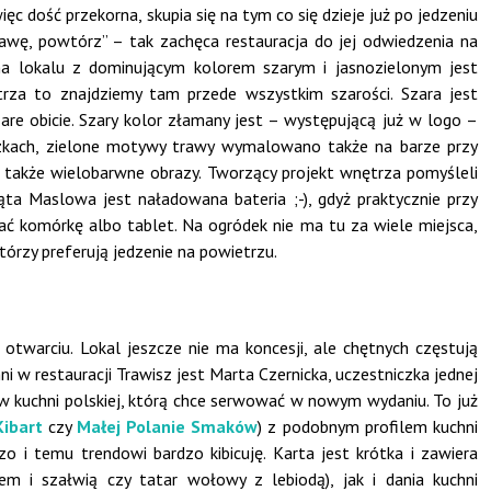
ięc dość przekorna, skupia się na tym co się dzieje już po jedzeniu
trawę, powtórz” – tak zachęca restauracja do jej odwiedzenia na
alna lokalu z dominującym kolorem szarym i jasnozielonym jest
trza
to znajdziemy tam przede wszystkim szarości. Szara jest
szare obicie. Szary kolor złamany jest – występującą już w logo –
niczkach, zielone motywy trawy wymalowano także na barze przy
 także wielobarwne obrazy. Tworzący projekt wnętrza pomyśleli
ąta Maslowa jest naładowana bateria ;-), gdyż praktycznie przy
ać komórkę albo tablet. Na ogródek nie ma tu za wiele miejsca,
tórzy preferują jedzenie na powietrzu.
otwarciu. Lokal jeszcze nie ma koncesji, ale chętnych częstują
 w restauracji Trawisz jest Marta Czernicka, uczestniczka jednej
ię w kuchni polskiej, którą chce serwować w nowym wydaniu. To już
Kibart
czy
Małej Polanie Smaków
) z podobnym profilem kuchni
o i temu trendowi bardzo kibicuję. Karta jest krótka i zawiera
bem i szałwią czy tatar wołowy z lebiodą), jak i dania kuchni