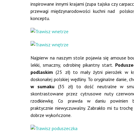
inspirowane innymi krajami (zupa tajska czy carpacc
przewagi międzynarodowości kuchni nad polskoś
konceptu.
Najpierw na naszym stole pojawia się amouse bouc
lekki, smaczny, odrobinę pikantny start.
Podusze
podlaskim
(25 zł) to mały żytni pierożek w ks
doskonałej polskiej wędliny. To oryginalne danie, c
w sumaku
(35 zł) to dość neutralne w smaku
skontrastowane przez cytrusowe nuty czerwone
rzodkiewkę. Co prawda w daniu powinien 
praktycznie niewyczuwalny. Zabrakło mi tu trochę 
dobrze wykończone.