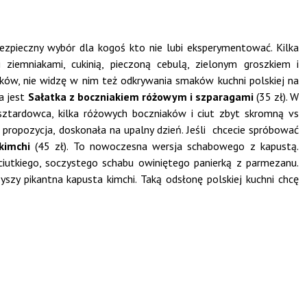
zpieczny wybór dla kogoś kto nie lubi eksperymentować. Kilka
iemniakami, cukinią, pieczoną cebulą, zielonym groszkiem i
ków, nie widzę w nim też odkrywania smaków kuchni polskiej na
a jest
Sałatka z boczniakiem różowym i szparagami
(35 zł). W
sztardowca, kilka różowych boczniaków i ciut zbyt skromną vs
 propozycja, doskonała na upalny dzień. Jeśli chcecie spróbować
 kimchi
(45 zł). To nowoczesna wersja schabowego z kapustą.
iutkiego, soczystego schabu owiniętego panierką z parmezanu.
zy pikantna kapusta kimchi. Taką odsłonę polskiej kuchni chcę