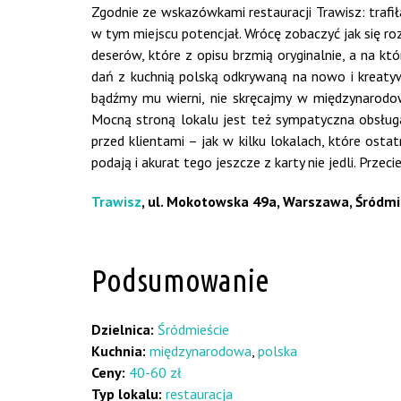
Zgodnie ze wskazówkami restauracji Trawisz: trafi
w tym miejscu potencjał. Wrócę zobaczyć jak się r
deserów, które z opisu brzmią oryginalnie, a na kt
dań z kuchnią polską odkrywaną na nowo i kreatywn
bądźmy mu wierni, nie skręcajmy w międzynarodow
Mocną stroną lokalu jest też sympatyczna obsługa,
przed klientami – jak w kilku lokalach, które ost
podają i akurat tego jeszcze z karty nie jedli. Prze
Trawisz
, ul. Mokotowska 49a, Warszawa, Śródmie
Podsumowanie
Dzielnica:
Śródmieście
Kuchnia:
międzynarodowa
,
polska
Ceny:
40-60 zł
Typ lokalu:
restauracja