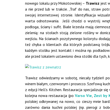
nowego lokalu przy Mokotowskiej –
Trawisz
jest w
a nie przed lub w trakcie. „Traf do nas, straw po
swojej internetowej stronie. Identyfikacja wizu
warta odnotowania. Jeśli chodzi o wystrój wnę
podłoga, ściany i sufit. Białe krzesła mają ciemno
zielenią: na stołach stoją zielone rośliny w do
wejściu. Na ścianach pozytywnego kolorytu dodają
też chyba o klientach dla których podstawą trójk
każdym stoliku jest kontakt i można np. podładow
ale przed lokalem ustawiono dwa stoliki dla tych, k
Trawisz odwiedzamy w sobotę, niecały tydzień po 
winem białym, czerwonym i prosecco. Szefową kuchni
z edycji Hell’s Kitchen. Restauracja specjalizuje s
kolejna nowa restauracja (po
Varso Vie
,
Zest by 
polskiej odkrywanej na nowo, co cieszy mnie bardz
zarówno dania kuchni polskiej (np. pierogi z bo