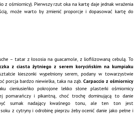
io z ośmiornicy). Pierwszy rzut oka na kartę daje jednak wrażenia
cią, może warto by zmienić proporcje i dopasować kartę do
he – tatar z łososia na guacamole, z liofilizowaną cebulą. To
czka z ciasta żytniego z serem korycińskim na kumpiaku
ztałcie kieszonki wypełniony serem, podany w towarzystwie
hoć porcja bardzo niewielka, taka na ząb.
Carpaccio z ośmiornicy
 cieniusieńko pokrojone lekko słone plasterki ośmiornicy
j pomarańczy i pikantną, choć trochę dominującą to danie
być sumak nadający kwaśnego tonu, ale ten ton jest
soku z cytryny i odrobinę pieprzu żeby ocenić danie jako pełne i