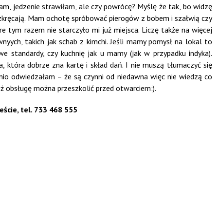
łam, jedzenie strawiłam, ale czy powrócę? Myślę że tak, bo widzę
ozkręcają. Mam ochotę spróbować pierogów z bobem i szałwią czy
óre tym razem nie starczyło mi już miejsca. Liczę także na więcej
yych, takich jak schab z kimchi. Jeśli mamy pomysł na lokal to
e standardy, czy kuchnię jak u mamy (jak w przypadku indyka).
 która dobrze zna kartę i skład dań. I nie muszą tłumaczyć się
atnio odwiedzałam – że są czynni od niedawna więc nie wiedzą co
cież obsługę można przeszkolić przed otwarciem:).
ście, tel. 733 468 555