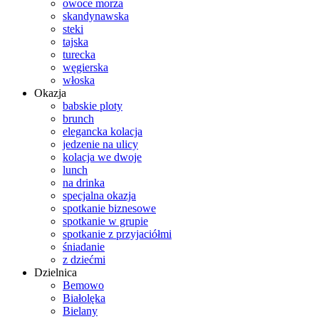
owoce morza
skandynawska
steki
tajska
turecka
węgierska
włoska
Okazja
babskie ploty
brunch
elegancka kolacja
jedzenie na ulicy
kolacja we dwoje
lunch
na drinka
specjalna okazja
spotkanie biznesowe
spotkanie w grupie
spotkanie z przyjaciółmi
śniadanie
z dziećmi
Dzielnica
Bemowo
Białolęka
Bielany