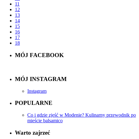
11
12
13
14
15
16
17
18
MÓJ FACEBOOK
MÓJ INSTAGRAM
Instagram
POPULARNE
Co i gdzie zjeść w Modenie? Kulinarny przewodnik po
mieście balsamico
Warto zajrzeć