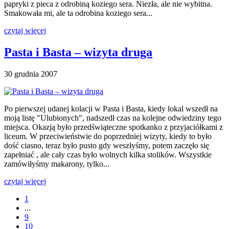
papryki z pieca z odrobiną koziego sera. Niezła, ale nie wybitna.
Smakowała mi, ale ta odrobina koziego sera...
czytaj więcej
Pasta i Basta – wizyta druga
30 grudnia 2007
Po pierwszej udanej kolacji w Pasta i Basta, kiedy lokal wszedł na
moją listę "Ulubionych", nadszedł czas na kolejne odwiedziny tego
miejsca. Okazją było przedświąteczne spotkanko z przyjaciółkami z
liceum. W przeciwieństwie do poprzedniej wizyty, kiedy to było
dość ciasno, teraz było pusto gdy weszłyśmy, potem zaczęło się
zapełniać , ale cały czas było wolnych kilka stolików. Wszystkie
zamówiłyśmy makarony, tylko...
czytaj więcej
1
...
9
10