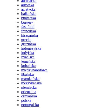
austriacka
autorska
azjatycka
bałkańska
bułgarska
burgery
fast food
francuska
hiszpańska
grecka
gruzińska
indonezyjska
indyjska
izraelska
jemeńska
kubańska
międzynarodowa
libańska
marokańska
meksykańska
niemiecka
orientalna
ormiańska
polska
portugalska