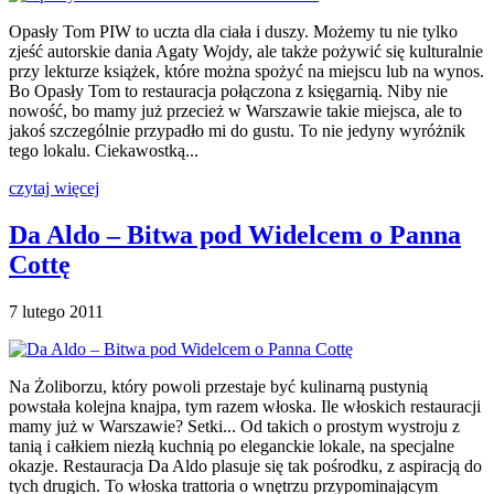
Opasły Tom PIW to uczta dla ciała i duszy. Możemy tu nie tylko
zjeść autorskie dania Agaty Wojdy, ale także pożywić się kulturalnie
przy lekturze książek, które można spożyć na miejscu lub na wynos.
Bo Opasły Tom to restauracja połączona z księgarnią. Niby nie
nowość, bo mamy już przecież w Warszawie takie miejsca, ale to
jakoś szczególnie przypadło mi do gustu. To nie jedyny wyróżnik
tego lokalu. Ciekawostką...
czytaj więcej
Da Aldo – Bitwa pod Widelcem o Panna
Cottę
7 lutego 2011
Na Żoliborzu, który powoli przestaje być kulinarną pustynią
powstała kolejna knajpa, tym razem włoska. Ile włoskich restauracji
mamy już w Warszawie? Setki... Od takich o prostym wystroju z
tanią i całkiem niezłą kuchnią po eleganckie lokale, na specjalne
okazje. Restauracja Da Aldo plasuje się tak pośrodku, z aspiracją do
tych drugich. To włoska trattoria o wnętrzu przypominającym