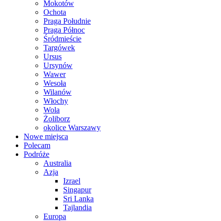
Mokotów
Ochota
Praga Południe
Praga Północ
Śródmieście
Targówek
Ursus
Ursynów
Wawer
Wesoła
Wilanów
Włochy
Wola
Żoliborz
okolice Warszawy
Nowe miejsca
Polecam
Podróże
Australia
Azja
Izrael
Singapur
Sri Lanka
Tajlandia
Europa