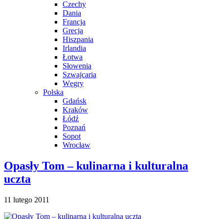
Czechy
Dania
Francja
Grecja
Hiszpania
Irlandia
Łotwa
Słowenia
Szwajcaria
Węgry
Polska
Gdańsk
Kraków
Łódź
Poznań
Sopot
Wrocław
Opasły Tom – kulinarna i kulturalna
uczta
11 lutego 2011