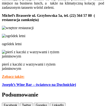
miejsce na business lunch, a także na klimatyczną kolację pod
zadaszonym tarasem wśród zieleni.
Michel’s Brasserie
ul. Grzybowska 5a, tel. (22) 564 57 80
(
restauracja zamknięta)
ogródek letni
pierś z kaczki z warzywami i ryżem
jaśminowym
Zobacz także:
Joseph’s Wine Bar – światowo na Duchnickiej
Podsumowanie
Facebook
Twitter
Google+
LinkedIn