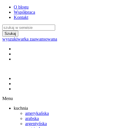
O blogu
Współpraca
Kontakt
wyszukiwarka zaawansowana
Menu
kuchnia
amerykańska
arabska
argentyńska