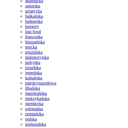
austriacka
autorska
azjatycka
bałkańska
bułgarska
burgery
fast food
francuska
hiszpańska
grecka
gruzińska
indonezyjska
indyjska
izraelska
jemeńska
kubańska
międzynarodowa
libańska
marokańska
meksykańska
niemiecka
orientalna
ormiańska
polska
portugalska