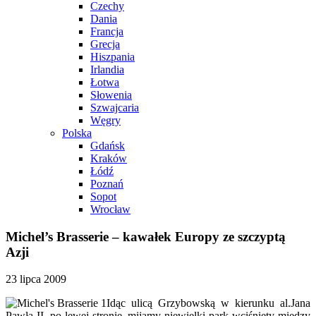
Czechy
Dania
Francja
Grecja
Hiszpania
Irlandia
Łotwa
Słowenia
Szwajcaria
Węgry
Polska
Gdańsk
Kraków
Łódź
Poznań
Sopot
Wrocław
Michel’s Brasserie – kawałek Europy ze szczyptą
Azji
23 lipca 2009
Idąc ulicą Grzybowską w kierunku al.Jana
Pawła II, po lewej stronie, mijamy niewielki park wciśnięty między