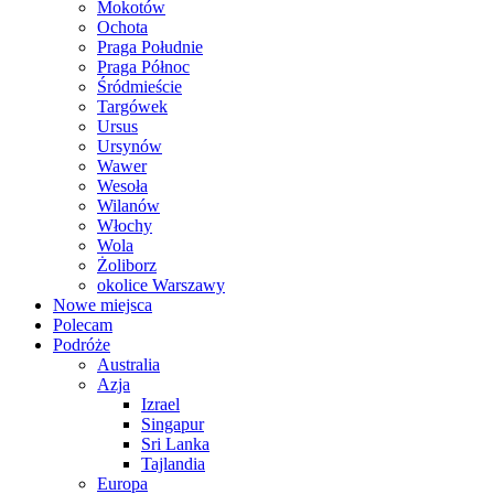
Mokotów
Ochota
Praga Południe
Praga Północ
Śródmieście
Targówek
Ursus
Ursynów
Wawer
Wesoła
Wilanów
Włochy
Wola
Żoliborz
okolice Warszawy
Nowe miejsca
Polecam
Podróże
Australia
Azja
Izrael
Singapur
Sri Lanka
Tajlandia
Europa