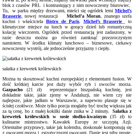
blok z czasów PRL i kontrastujący z nim nowoczesny biurowiec.
Tu, w parku między drzewami, mieści się ogródek letni
Michel’s
Brasserie
, nowej restauracji
Michel’a Moran
, znanego szefa
kuchni i właściciela
Bistro de Paris
.
Michel’s Brasserie
to
klimatyczne miejsce na lunch w gorący dzień lub romantyczną
kolację wieczorem. Ogródek przed restauracją jest zadaszony, w
razie deszczu można go również zamknąć przezroczystym
namiotem. W środku klimaty lunchowo – biznesowe, ciekawy
nowoczesny wystrój, ale jednocześnie przyjazny i ciepły.
sałatka z krewetek królewskich
Można tu skosztować kuchni europejskiej z elementami fusion. W
dość krótkiej karcie jest duży wybór ryb i owoców morza.
Gazpacho
(21 zł) reprezentujące hiszpańską kuchnię, jest
dokładnie takie, jakie zjemy w Andaluzji, nie wiem czy nie
najlepsze, jakie jadłam w Warszawie, a napewno plasuje się w
ścisłej czołówce. Może tylko porcja mogłaby być trochę większa jak
za tą cenę, bo z małej kokilki danie znika w 2 minuty.
Sałatka z
krewetek królewskich w sosie słodko-kwaśnym
(35 zł) to
kulinarne mistrzostwo. Kawałek Europy ze szczyptą Azji.
Orientalne przyprawy, takie jak kolendra, doskonale komponują się
z owocami morza i egzotycznymi owocami. Danie jest niby proste,