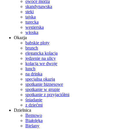
owoce morza
skandynawska
steki
tajska
turecka
węgierska
włoska
Okazja
babskie ploty
brunch
elegancka kolacja
jedzenie na ulicy
kolacja we dwoje
lunch
na drinka
specjalna okazja
spotkanie biznesowe
spotkanie w grupie
spotkanie z przyjaciółmi
śniadanie
z dziećmi
Dzielnica
Bemowo
Białolęka
Bielany