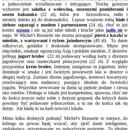
a jednocześnie wyrafinowane i intrygujące. Trochę gorszym
wyborem jest
sałatka z wołowiną, suszonymi pomidorami i
sosem balsamico
(22 zł), która jest bezosobowa, mdła i
niestety daleko jej do doskonałości. Lepsze wrażenie robią
białe i
zielone szparagi z masłem i parmezanem
(24 zł), choć to już
koniec
sezonu
i nie są już takie młode i kruche jakie
jadło się
w
maju. W Michel’s Brasserie nie można przegapić
piersi z kaczki w
miodzie, z warzywami i ryżem jaśminowym
(49 zł). To danie
odkrywcze, genialne i doskonale skomponowane. Mięso jest
mięciutkie, smakuje egzotyczną Azją i polskim miodem. Z deserów
próbuję
jogurt brulee
(22 zł) podawany według karty z dżemem
jagodowym oraz ciasteczkami pistacjowymi (22 zł). Z wyglądu
przypomina
krem brulee,
śmietanę zastąpiono tu jogurtem, który
dominuje w smaku i jest świeżym powiewem lata w deserze o
długiej tradycji. Zamiast dżemu jagodowego, kremowi towarzyszy
orzeźwiający mus malinowy, pasujący idealnie do świeżości
jogurtu. Wszystkie serwowane tu dania są pięknie podane i cieszą
oko estetów. Obsługa w lokalu jest kompetentna, sprawna, choć nie
do końca jeszcze radzi sobie z dużymi grupami, dla których dania
powinny być podawane jednocześnie, a tu nie do końca tak się
dzieje. Ale kładę to na karb nowości lokalu.
Mimo kilku drobnych potknięć Michel’s Brasserie to miejsce, do
którego na pewno będę wracać, aby zjeść danie inteligentne,
zaskakujące, przygotowane na najwyższym poziomie. To idealne