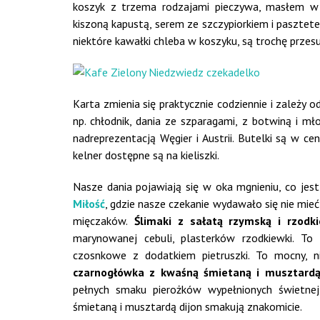
koszyk z trzema rodzajami pieczywa, masłem w 
kiszoną kapustą, serem ze szczypiorkiem i pasztete
niektóre kawałki chleba w koszyku, są trochę przes
Karta zmienia się praktycznie codziennie i zależy
np. chłodnik, dania ze szparagami, z botwiną i 
nadreprezentacją Węgier i Austrii. Butelki są w c
kelner dostępne są na kieliszki.
Nasze dania pojawiają się w oka mgnieniu, co jes
Miłość
, gdzie nasze czekanie wydawało się nie mie
mięczaków.
Ślimaki z sałatą rzymską i rzodk
marynowanej cebuli, plasterków rzodkiewki. T
czosnkowe z dodatkiem pietruszki. To mocny, 
czarnogłówka z kwaśną śmietaną i musztardą
pełnych smaku pierożków wypełnionych świetne
śmietaną i musztardą dijon smakują znakomicie.