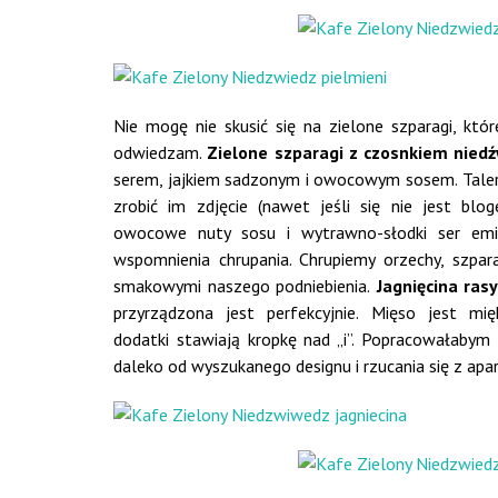
Nie mogę nie skusić się na zielone szparagi, któ
odwiedzam.
Zielone szparagi z czosnkiem nie
serem, jajkiem sadzonym i owocowym sosem. Talerz,
zrobić im zdjęcie (nawet jeśli się nie jest bl
owocowe nuty sosu i wytrawno-słodki ser emil
wspomnienia chrupania. Chrupiemy orzechy, szpar
smakowymi naszego podniebienia.
Jagnięcina ras
przyrządzona jest perfekcyjnie. Mięso jest m
dodatki stawiają kropkę nad „i”. Popracowałaby
daleko od wyszukanego designu i rzucania się z apa