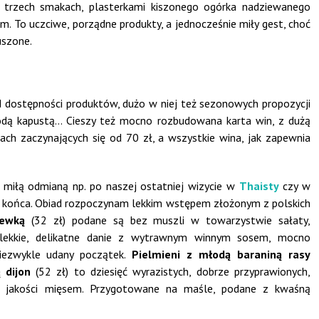
trzech smakach, plasterkami kiszonego ogórka nadziewanego
m. To uczciwe, porządne produkty, a jednocześnie miły gest, choć
uszone.
 od dostępności produktów, dużo w niej też sezonowych propozycji
młodą kapustą… Cieszy też mocno rozbudowana karta win, z dużą
enach zaczynających się od 70 zł, a wszystkie wina, jak zapewnia
t miłą odmianą np. po naszej ostatniej wizycie w
Thaisty
czy w
ć końca. Obiad rozpoczynam lekkim
wstępem złożonym z polskich
iewką
(32 zł) podane są bez muszli w towarzystwie sałaty,
o lekkie, delikatne danie z wytrawnym winnym sosem, mocno
niezwykle udany początek.
Pielmieni z młodą baraniną rasy
 dijon
(52 zł) to dziesięć wyrazistych, dobrze przyprawionych,
j jakości mięsem. Przygotowane na maśle, podane z kwaśną