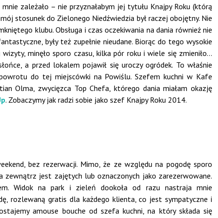
 mnie zależało – nie przyznałabym jej tytułu Knajpy Roku (którą
mój stosunek do Zielonego Niedźwiedzia był raczej obojętny. Nie
niętego klubu. Obsługa i czas oczekiwania na dania również nie
fantastyczne, były też zupełnie nieudane. Biorąc do tego wysokie
 wizyty, minęło sporo czasu, kilka pór roku i wiele się zmieniło…
słońce, a przed lokalem pojawił się uroczy ogródek. To właśnie
o powrotu do tej miejscówki na Powiślu. Szefem kuchni w Kafe
tian Olma, zwycięzca Top Chefa, którego dania miałam okazję
Up
. Zobaczymy jak radzi sobie jako szef Knajpy Roku 2014.
weekend, bez rezerwacji. Mimo, że ze względu na pogodę sporo
na zewnątrz jest zajętych lub oznaczonych jako zarezerwowane.
em. Widok na park i zieleń dookoła od razu nastraja mnie
ę, rozlewaną gratis dla każdego klienta, co jest sympatyczne i
ostajemy amouse bouche od szefa kuchni, na który składa się