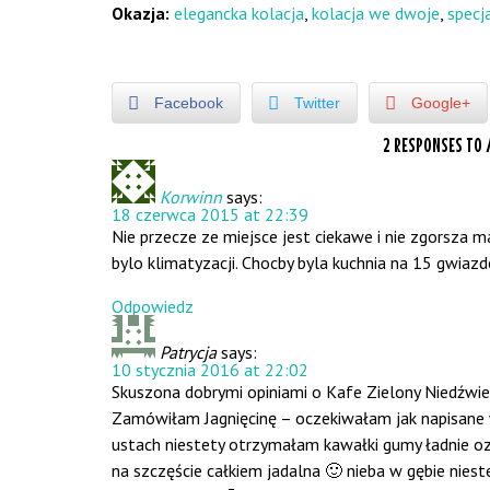
Okazja:
elegancka kolacja
,
kolacja we dwoje
,
specj
Facebook
Twitter
Google+
2 RESPONSES TO
Korwinn
says:
18 czerwca 2015 at 22:39
Nie przecze ze miejsce jest ciekawe i nie zgorsza 
bylo klimatyzacji. Chocby byla kuchnia na 15 gwiazd
Odpowiedz
Patrycja
says:
10 stycznia 2016 at 22:02
Skuszona dobrymi opiniami o Kafe Zielony Niedźwie
Zamówiłam Jagnięcinę – oczekiwałam jak napisane w
ustach niestety otrzymałam kawałki gumy ładnie oz
na szczęście całkiem jadalna 🙂 nieba w gębie nies