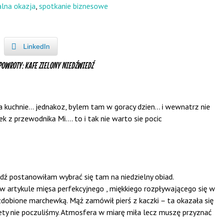
alna okazja
,
spotkanie biznesowe
LinkedIn
POWROTY: KAFE ZIELONY NIEDŹWIEDŹ
ma kuchnie… jednakoz, bylem tam w goracy dzien… i wewnatrz nie
ek z przewodnika Mi…. to i tak nie warto sie pocic
dź postanowiłam wybrać się tam na niedzielny obiad.
 artykule mięsa perfekcyjnego , miękkiego rozpływającego się w
dobione marchewką. Mąż zamówił pierś z kaczki – ta okazała się
tety nie poczuliśmy. Atmosfera w miarę miła lecz muszę przyznać