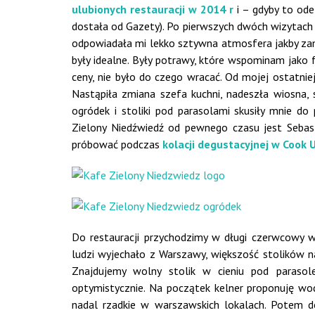
ulubionych restauracji w 2014 r
i – gdyby to ode
dostała od Gazety). Po pierwszych dwóch wizytach 
odpowiadała mi lekko sztywna atmosfera jakby zamk
były idealne. Były potrawy, które wspominam jako 
ceny, nie było do czego wracać. Od mojej ostatniej
Nastąpiła zmiana szefa kuchni, nadeszła wiosna, 
ogródek i stoliki pod parasolami skusiły mnie d
Zielony Niedźwiedź od pewnego czasu jest Sebas
próbować podczas
kolacji degustacyjnej w Cook 
Do restauracji przychodzimy w długi czerwcowy 
ludzi wyjechało z Warszawy, większość stolików 
Znajdujemy wolny stolik w cieniu pod parasol
optymistycznie. Na początek kelner proponuję wod
nadal rzadkie w warszawskich lokalach. Potem d