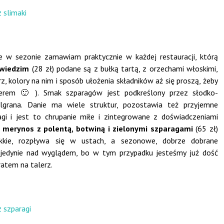
re w sezonie zamawiam praktycznie w każdej restauracji, którą
dźwiedzim
(28 zł) podane są z bułką tartą, z orzechami włoskimi,
 kolory na nim i sposób ułożenia składników aż się proszą, żeby
ogerem 🙂 ). Smak szparagów jest podkreślony przez słodko-
grana. Danie ma wiele struktur, pozostawia też przyjemne
agi i jest to chrupanie miłe i zintegrowane z doświadczeniami
y merynos z polentą, botwiną i zielonymi szparagami
(65 zł)
iękkie, rozpływa się w ustach, a sezonowe, dobrze dobrane
m jedynie nad wyglądem, bo w tym przypadku jesteśmy już dość
ratem na talerz.