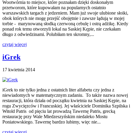
Wootwórnia to miejsce, które poznałam dzięki doskonałym
przetworom, które kupowałam na popularnych ostatnio
warszawskich targach z jedzeniem. Mam już swoje ulubione słoiki,
obok których nie mogę przejść obojętnie i zawsze lądują w mojej
torbie - marynowaną słodką czerwoną cebulę i ostrą adżikę. Kiedy
ponad rok temu otworzyli lokal na Saskiej Kępie, nie czekałam
długo z odwiedzinami. Polubiłam ten skromny,...
czytaj więcej
iGrek
17 kwietnia 2014
iGrek to nie tylko jedna z ostatnich liter alfabetu czy jedna z
niewiadomych w matematycznym zadaniu. To także nazwa nowej
restauracji, która działa od początku kwietnia na Saskiej Kępie, na
rogu Zwycięzców i Francuskiej. Jej właściciele Dominika Szpilska i
Witold Patris od pięciu lat prowadzą Tawernę Patris, grecką
restaurację przy Wale Miedzeszyńskim niedaleko Mostu
Poniatowskiego. Tawernę bardzo lubimy, więc nie...
czytaj więcej