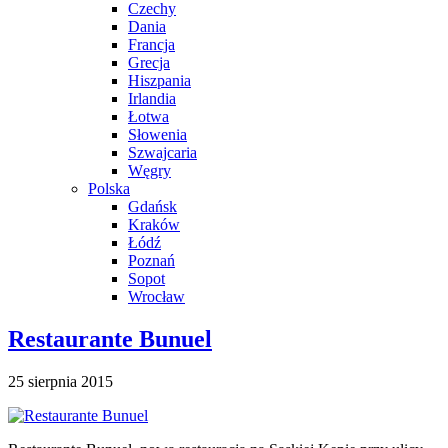
Czechy
Dania
Francja
Grecja
Hiszpania
Irlandia
Łotwa
Słowenia
Szwajcaria
Węgry
Polska
Gdańsk
Kraków
Łódź
Poznań
Sopot
Wrocław
Restaurante Bunuel
25 sierpnia 2015