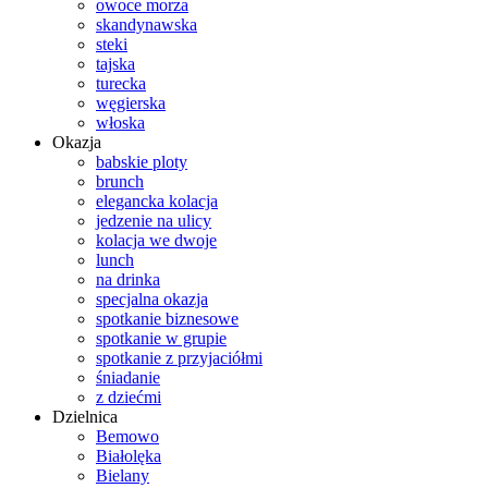
owoce morza
skandynawska
steki
tajska
turecka
węgierska
włoska
Okazja
babskie ploty
brunch
elegancka kolacja
jedzenie na ulicy
kolacja we dwoje
lunch
na drinka
specjalna okazja
spotkanie biznesowe
spotkanie w grupie
spotkanie z przyjaciółmi
śniadanie
z dziećmi
Dzielnica
Bemowo
Białolęka
Bielany