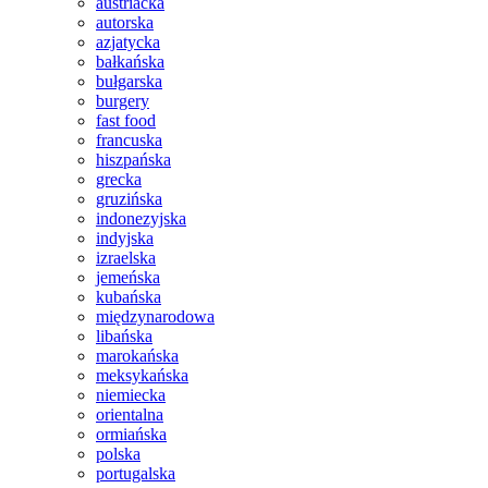
austriacka
autorska
azjatycka
bałkańska
bułgarska
burgery
fast food
francuska
hiszpańska
grecka
gruzińska
indonezyjska
indyjska
izraelska
jemeńska
kubańska
międzynarodowa
libańska
marokańska
meksykańska
niemiecka
orientalna
ormiańska
polska
portugalska