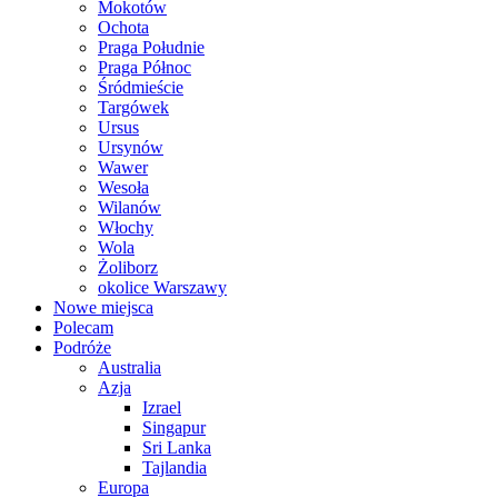
Mokotów
Ochota
Praga Południe
Praga Północ
Śródmieście
Targówek
Ursus
Ursynów
Wawer
Wesoła
Wilanów
Włochy
Wola
Żoliborz
okolice Warszawy
Nowe miejsca
Polecam
Podróże
Australia
Azja
Izrael
Singapur
Sri Lanka
Tajlandia
Europa