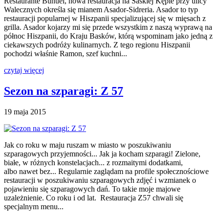
Restaurante Bunuel, nowa restauracja na Saskiej Kępie przy ulicy
Walecznych określa się mianem Asador-Sidreria. Asador to typ
restauracji popularnej w Hiszpanii specjalizującej się w mięsach z
grilla. Asador kojarzy mi się przede wszystkim z naszą wyprawą na
północ Hiszpanii, do Kraju Basków, którą wspominam jako jedną z
ciekawszych podróży kulinarnych. Z tego regionu Hiszpanii
pochodzi właśnie Ramon, szef kuchni...
czytaj więcej
Sezon na szparagi: Z 57
19 maja 2015
Jak co roku w maju ruszam w miasto w poszukiwaniu
szparagowych przyjemności... Jak ja kocham szparagi! Zielone,
białe, w różnych konstelacjach... z rozmaitymi dodatkami,
albo nawet bez... Regularnie zaglądam na profile społecznościowe
restauracji w poszukiwaniu szparagowych zdjęć i wzmianek o
pojawieniu się szparagowych dań. To takie moje majowe
uzależnienie. Co roku i od lat. Restauracja Z57 chwali się
specjalnym menu...