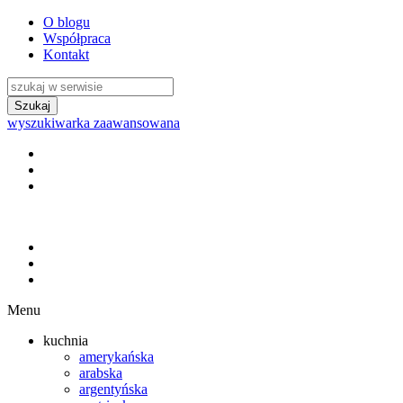
O blogu
Współpraca
Kontakt
wyszukiwarka zaawansowana
Menu
kuchnia
amerykańska
arabska
argentyńska