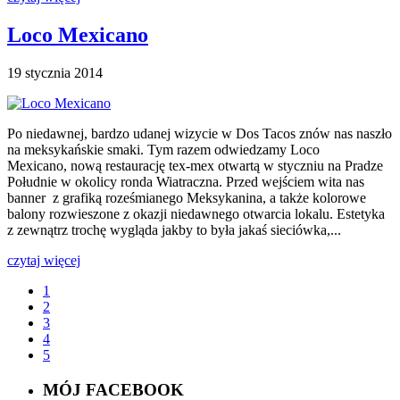
Loco Mexicano
19 stycznia 2014
Po niedawnej, bardzo udanej wizycie w Dos Tacos znów nas naszło
na meksykańskie smaki. Tym razem odwiedzamy Loco
Mexicano, nową restaurację tex-mex otwartą w styczniu na Pradze
Południe w okolicy ronda Wiatraczna. Przed wejściem wita nas
banner z grafiką roześmianego Meksykanina, a także kolorowe
balony rozwieszone z okazji niedawnego otwarcia lokalu. Estetyka
z zewnątrz trochę wygląda jakby to była jakaś sieciówka,...
czytaj więcej
1
2
3
4
5
MÓJ FACEBOOK