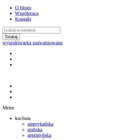
O blogu
Współpraca
Kontakt
wyszukiwarka zaawansowana
Menu
kuchnia
amerykańska
arabska
argentyńska