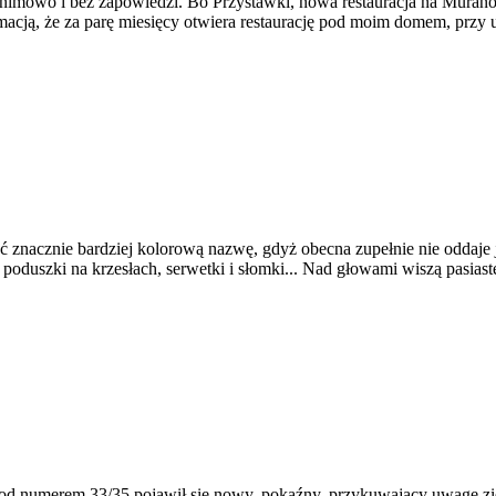
anonimowo i bez zapowiedzi. Bo Przystawki, nowa restauracja na Murano
formacją, że za parę miesięcy otwiera restaurację pod moim domem, prz
 znacznie bardziej kolorową nazwę, gdyż obecna zupełnie nie oddaje 
 poduszki na krzesłach, serwetki i słomki... Nad głowami wiszą pasias
od numerem 33/35 pojawił się nowy, pokaźny, przykuwający uwagę zi