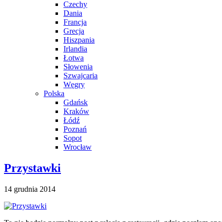
Czechy
Dania
Francja
Grecja
Hiszpania
Irlandia
Łotwa
Słowenia
Szwajcaria
Węgry
Polska
Gdańsk
Kraków
Łódź
Poznań
Sopot
Wrocław
Przystawki
14 grudnia 2014