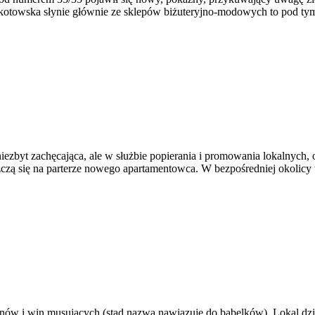
otowska słynie głównie ze sklepów biżuteryjno-modowych to pod tym 
iezbyt zachęcająca, ale w służbie popierania i promowania lokalnych,
ą się na parterze nowego apartamentowca. W bezpośredniej okolicy wi
anów i win musujących (stąd nazwa nawiązuje do bąbelków). Lokal dział