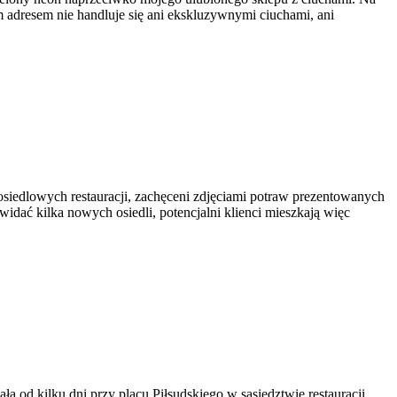
adresem nie handluje się ani ekskluzywnymi ciuchami, ani
 osiedlowych restauracji, zachęceni zdjęciami potraw prezentowanych
dać kilka nowych osiedli, potencjalni klienci mieszkają więc
a od kilku dni przy placu Piłsudskiego w sąsiedztwie restauracji