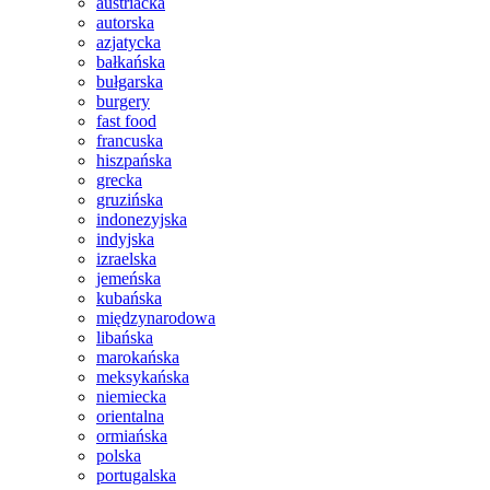
austriacka
autorska
azjatycka
bałkańska
bułgarska
burgery
fast food
francuska
hiszpańska
grecka
gruzińska
indonezyjska
indyjska
izraelska
jemeńska
kubańska
międzynarodowa
libańska
marokańska
meksykańska
niemiecka
orientalna
ormiańska
polska
portugalska