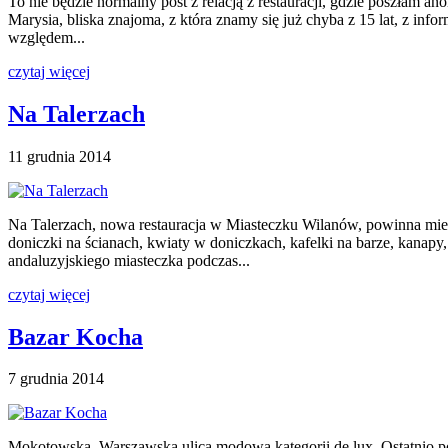
To nie będzie normalny post z relacją z restauracji, gdzie poszłam 
Marysia, bliska znajoma, z która znamy się już chyba z 15 lat, z in
względem...
czytaj więcej
Na Talerzach
11 grudnia 2014
Na Talerzach, nowa restauracja w Miasteczku Wilanów, powinna mieć
doniczki na ścianach, kwiaty w doniczkach, kafelki na barze, kanapy,
andaluzyjskiego miasteczka podczas...
czytaj więcej
Bazar Kocha
7 grudnia 2014
Mokotowska. Warszawska ulica modowa kategorii de lux. Ostatnio p