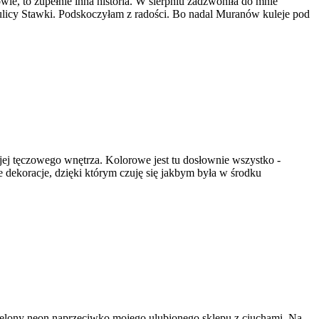
wie, to zupełnie inna historia. W sierpniu zadzwoniła do mnie
y ulicy Stawki. Podskoczyłam z radości. Bo nadal Muranów kuleje pod
jej tęczowego wnętrza. Kolorowe jest tu dosłownie wszystko -
te dekoracje, dzięki którym czuję się jakbym była w środku
elony neon naprzeciwko mojego ulubionego sklepu z ciuchami. Na