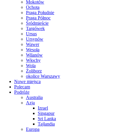
Mokotów
Ochota
Praga Południe
Praga Północ
Śródmieście
Targówek
Ursus
Ursynów
Wawer
Wesoła
Wilanów
Włochy
Wola
Żoliborz
okolice Warszawy
Nowe miejsca
Polecam
Podróże
Australia
Azja
Izrael
Singapur
Sri Lanka
Tajlandia
Europa