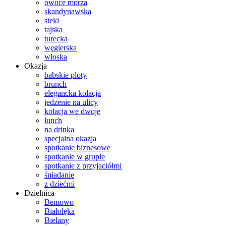
owoce morza
skandynawska
steki
tajska
turecka
węgierska
włoska
Okazja
babskie ploty
brunch
elegancka kolacja
jedzenie na ulicy
kolacja we dwoje
lunch
na drinka
specjalna okazja
spotkanie biznesowe
spotkanie w grupie
spotkanie z przyjaciółmi
śniadanie
z dziećmi
Dzielnica
Bemowo
Białolęka
Bielany