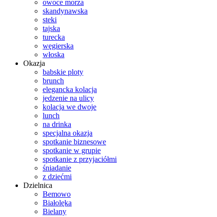
owoce morza
skandynawska
steki
tajska
turecka
węgierska
włoska
Okazja
babskie ploty
brunch
elegancka kolacja
jedzenie na ulicy
kolacja we dwoje
lunch
na drinka
specjalna okazja
spotkanie biznesowe
spotkanie w grupie
spotkanie z przyjaciółmi
śniadanie
z dziećmi
Dzielnica
Bemowo
Białolęka
Bielany