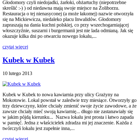
Głodomory czyli niedojadki, żarłoki, obżartuchy (niepotrzebne
skreślić :-) ) od niedawna mają swoje miejsce na Żoliborzu.
Restauracja o tej nienasyconej (a może łakomej) nazwie otworzyła
się na Mickiewicza, niedaleko placu Inwalidów. Głodomory
zapraszają na dania kuchni polskiej, co przy wszechogarniającej
włoszczyźnie, suszarni i burgermanii jest nie lada odmianą. Jak się
okazuje kilka dni po otwarciu nowego lokalu,...
czytaj więcej
Kubek w Kubek
10 lutego 2013
Kubek w Kubek to nowa kawiarnia przy ulicy Grażyny na
Mokotowie. Lokal powstał w zaledwie trzy miesiące. Otworzyły go
trzy dziewczyny, które chciały zmienić swoje życie zawodowe, a że
zawsze chciały mieć swoją kawiarnię... długo nie zastanawiały się
w jakim pójdą kierunku... Nazwa lokalu jest prosta i łatwo zapada
w pamięć. Jedna z właścicielek zdradza mi jej znaczenie. Każda z
twórczyń lokalu jest zupełnie inna,...
czytaj więcej