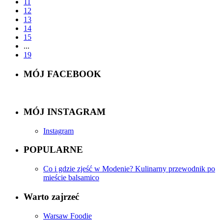
11
12
13
14
15
...
19
MÓJ FACEBOOK
MÓJ INSTAGRAM
Instagram
POPULARNE
Co i gdzie zjeść w Modenie? Kulinarny przewodnik po
mieście balsamico
Warto zajrzeć
Warsaw Foodie