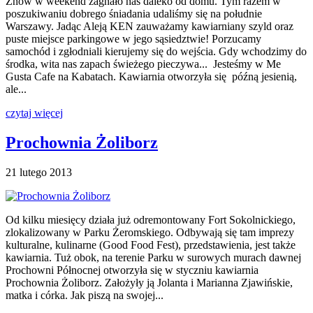
Znów w weekend zagnało nas daleko od domu. Tym razem w
poszukiwaniu dobrego śniadania udaliśmy się na południe
Warszawy. Jadąc Aleją KEN zauważamy kawiarniany szyld oraz
puste miejsce parkingowe w jego sąsiedztwie! Porzucamy
samochód i zgłodniali kierujemy się do wejścia. Gdy wchodzimy do
środka, wita nas zapach świeżego pieczywa... Jesteśmy w Me
Gusta Cafe na Kabatach. Kawiarnia otworzyła się późną jesienią,
ale...
czytaj więcej
Prochownia Żoliborz
21 lutego 2013
Od kilku miesięcy działa już odremontowany Fort Sokolnickiego,
zlokalizowany w Parku Żeromskiego. Odbywają się tam imprezy
kulturalne, kulinarne (Good Food Fest), przedstawienia, jest także
kawiarnia. Tuż obok, na terenie Parku w surowych murach dawnej
Prochowni Północnej otworzyła się w styczniu kawiarnia
Prochownia Żoliborz. Założyły ją Jolanta i Marianna Zjawińskie,
matka i córka. Jak piszą na swojej...