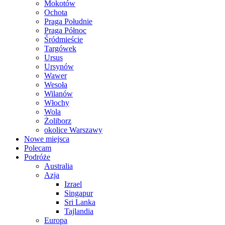
Mokotów
Ochota
Praga Południe
Praga Północ
Śródmieście
Targówek
Ursus
Ursynów
Wawer
Wesoła
Wilanów
Włochy
Wola
Żoliborz
okolice Warszawy
Nowe miejsca
Polecam
Podróże
Australia
Azja
Izrael
Singapur
Sri Lanka
Tajlandia
Europa