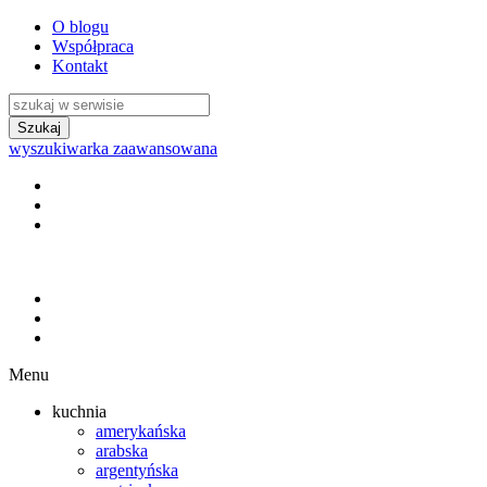
O blogu
Współpraca
Kontakt
wyszukiwarka zaawansowana
Menu
kuchnia
amerykańska
arabska
argentyńska