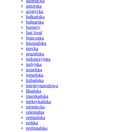
austriacka
autorska
azjatycka
bałkańska
bułgarska
burgery
fast food
francuska
hiszpańska
grecka
gruzińska
indonezyjska
indyjska
izraelska
jemeńska
kubańska
międzynarodowa
libańska
marokańska
meksykańska
niemiecka
orientalna
ormiańska
polska
portugalska