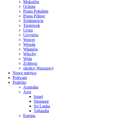
Mokotów
Ochota
Praga Południe
Praga Północ
Śródmieście
Targówek
Ursus
Ursynów
Wawer
Wesoła
Wilanów
Włochy
Wola
Żoliborz
okolice Warszawy
Nowe miejsca
Polecam
Podróże
Australia
Azja
Izrael
Singapur
Sri Lanka
Tajlandia
Europa