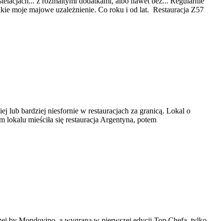
lacjach... z rozmaitymi dodatkami, albo nawet bez... Regularnie
kie moje majowe uzależnienie. Co roku i od lat. Restauracja Z57
ej lub bardziej niesfornie w restauracjach za granicą. Lokal o
 lokalu mieściła się restauracja Argentyna, potem
ożej by Mondovino, a wygrana w pierwszej edycji Top Chefa, tylko