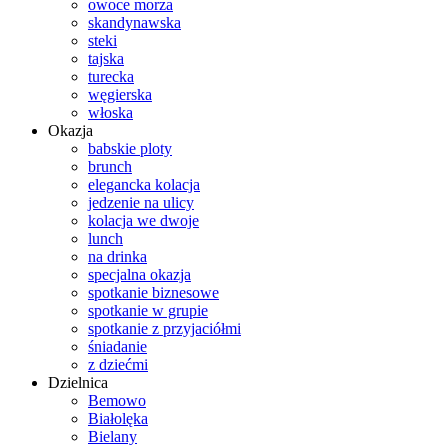
owoce morza
skandynawska
steki
tajska
turecka
węgierska
włoska
Okazja
babskie ploty
brunch
elegancka kolacja
jedzenie na ulicy
kolacja we dwoje
lunch
na drinka
specjalna okazja
spotkanie biznesowe
spotkanie w grupie
spotkanie z przyjaciółmi
śniadanie
z dziećmi
Dzielnica
Bemowo
Białolęka
Bielany