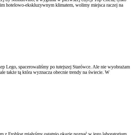
a takim hotelowo-ekskluzywnym klimatem, wolimy miejsca raczej na
lep Lego, spacerowaliśmy po tutejszej Starówce. Ale nie wyobrażam
 ale także tą która wyznacza obecnie trendy na świecie. W
zem z Froblog miałyśmy ostatnio okazję poznać w jego laboratorium,