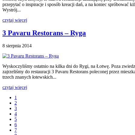
przepytać o inspiracje i sposób kreacji dań, a na koniec spróbować 
Wystrój...
czytaj więcej
3 Pavaru Restorans – Ryga
8 sierpnia 2014
Wyskoczyliśmy ostatnio na kilka dni do Rygi, na Łotwę. Poza zwied
zajrzeliśmy do restauracji 3 Pavaru Restorans poleconej przez mies
trzech znanych łotewskich...
czytaj więcej
1
2
3
4
5
6
7