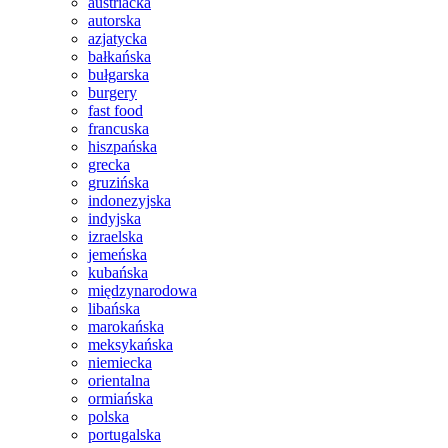
austriacka
autorska
azjatycka
bałkańska
bułgarska
burgery
fast food
francuska
hiszpańska
grecka
gruzińska
indonezyjska
indyjska
izraelska
jemeńska
kubańska
międzynarodowa
libańska
marokańska
meksykańska
niemiecka
orientalna
ormiańska
polska
portugalska