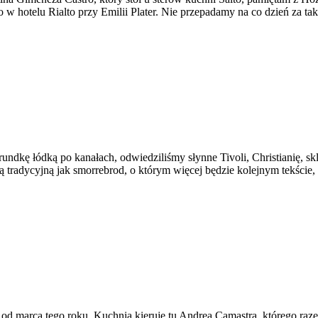
tego w hotelu Rialto przy Emilii Plater. Nie przepadamy na co dzień z
dkę łódką po kanałach, odwiedziliśmy słynne Tivoli, Christianię, sk
ą tradycyjną jak smorrebrod, o którym więcej będzie kolejnym tekście,
iej od marca tego roku. Kuchnią kieruje tu Andrea Camastra, którego ra