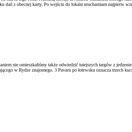
kilku dań z obecnej karty. Po wejściu do lokalu uruchamiam najpierw w
zaniem nie omieszkaliśmy także odwiedzić tutejszych targów z jedzen
zkającego w Rydze znajomego. 3 Pavaru po łotewsku oznacza trzech kuch