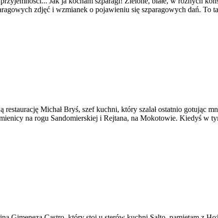
yjemności... Jak ja kocham szparagi! Zielone, białe, w różnych konste
aragowych zdjęć i wzmianek o pojawieniu się szparagowych dań. To ta
 restaurację Michał Bryś, szef kuchni, który szalał ostatnio gotując mni
mienicy na rogu Sandomierskiej i Rejtana, na Mokotowie. Kiedyś w tym
rtina Gimeneza Castro, który stoi u sterów kuchni Salto, pamiętam z H