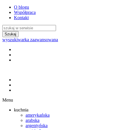
O blogu
Współpraca
Kontakt
wyszukiwarka zaawansowana
Menu
kuchnia
amerykańska
arabska
argentyńska