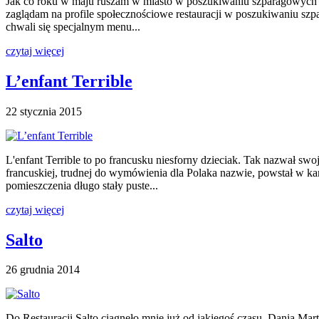
Jak co roku w maju ruszam w miasto w poszukiwaniu szparagowych prz
zaglądam na profile społecznościowe restauracji w poszukiwaniu szp
chwali się specjalnym menu...
czytaj więcej
L’enfant Terrible
22 stycznia 2015
L'enfant Terrible to po francusku niesforny dzieciak. Tak nazwał swoją
francuskiej, trudnej do wymówienia dla Polaka nazwie, powstał w ka
pomieszczenia długo stały puste...
czytaj więcej
Salto
26 grudnia 2014
Do Restauracji Salto ciągnęło mnie już od jakiegoś czasu. Dania Ma