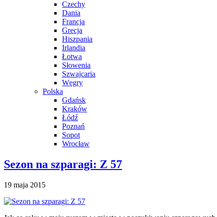
Czechy
Dania
Francja
Grecja
Hiszpania
Irlandia
Łotwa
Słowenia
Szwajcaria
Węgry
Polska
Gdańsk
Kraków
Łódź
Poznań
Sopot
Wrocław
Sezon na szparagi: Z 57
19 maja 2015