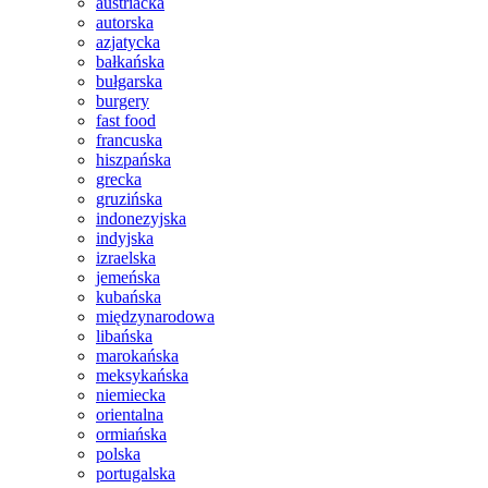
austriacka
autorska
azjatycka
bałkańska
bułgarska
burgery
fast food
francuska
hiszpańska
grecka
gruzińska
indonezyjska
indyjska
izraelska
jemeńska
kubańska
międzynarodowa
libańska
marokańska
meksykańska
niemiecka
orientalna
ormiańska
polska
portugalska