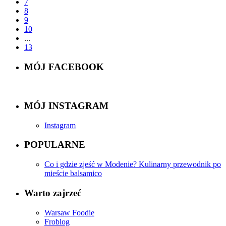
7
8
9
10
...
13
MÓJ FACEBOOK
MÓJ INSTAGRAM
Instagram
POPULARNE
Co i gdzie zjeść w Modenie? Kulinarny przewodnik po
mieście balsamico
Warto zajrzeć
Warsaw Foodie
Froblog