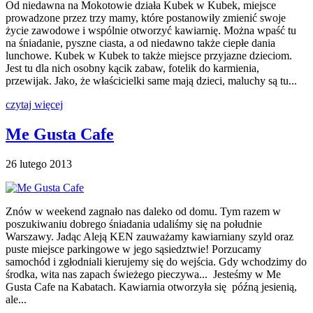
Od niedawna na Mokotowie działa Kubek w Kubek, miejsce
prowadzone przez trzy mamy, które postanowiły zmienić swoje
życie zawodowe i wspólnie otworzyć kawiarnię. Można wpaść tu
na śniadanie, pyszne ciasta, a od niedawno także ciepłe dania
lunchowe. Kubek w Kubek to także miejsce przyjazne dzieciom.
Jest tu dla nich osobny kącik zabaw, fotelik do karmienia,
przewijak. Jako, że właścicielki same mają dzieci, maluchy są tu...
czytaj więcej
Me Gusta Cafe
26 lutego 2013
Znów w weekend zagnało nas daleko od domu. Tym razem w
poszukiwaniu dobrego śniadania udaliśmy się na południe
Warszawy. Jadąc Aleją KEN zauważamy kawiarniany szyld oraz
puste miejsce parkingowe w jego sąsiedztwie! Porzucamy
samochód i zgłodniali kierujemy się do wejścia. Gdy wchodzimy do
środka, wita nas zapach świeżego pieczywa... Jesteśmy w Me
Gusta Cafe na Kabatach. Kawiarnia otworzyła się późną jesienią,
ale...