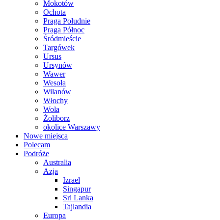
Mokotów
Ochota
Praga Południe
Praga Północ
Śródmieście
Targówek
Ursus
Ursynów
Wawer
Wesoła
Wilanów
Włochy
Wola
Żoliborz
okolice Warszawy
Nowe miejsca
Polecam
Podróże
Australia
Azja
Izrael
Singapur
Sri Lanka
Tajlandia
Europa