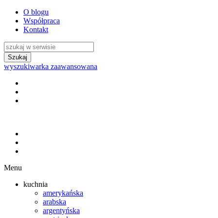
O blogu
Współpraca
Kontakt
wyszukiwarka zaawansowana
Menu
kuchnia
amerykańska
arabska
argentyńska