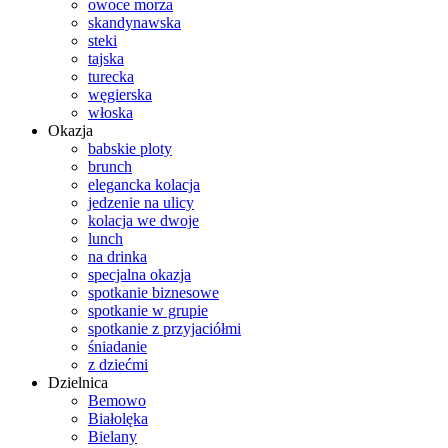
owoce morza
skandynawska
steki
tajska
turecka
węgierska
włoska
Okazja
babskie ploty
brunch
elegancka kolacja
jedzenie na ulicy
kolacja we dwoje
lunch
na drinka
specjalna okazja
spotkanie biznesowe
spotkanie w grupie
spotkanie z przyjaciółmi
śniadanie
z dziećmi
Dzielnica
Bemowo
Białolęka
Bielany