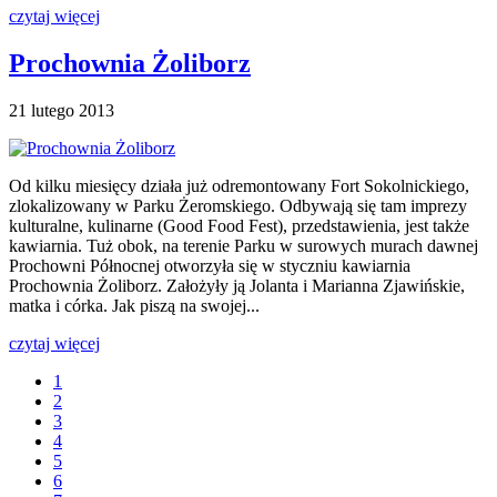
czytaj więcej
Prochownia Żoliborz
21 lutego 2013
Od kilku miesięcy działa już odremontowany Fort Sokolnickiego,
zlokalizowany w Parku Żeromskiego. Odbywają się tam imprezy
kulturalne, kulinarne (Good Food Fest), przedstawienia, jest także
kawiarnia. Tuż obok, na terenie Parku w surowych murach dawnej
Prochowni Północnej otworzyła się w styczniu kawiarnia
Prochownia Żoliborz. Założyły ją Jolanta i Marianna Zjawińskie,
matka i córka. Jak piszą na swojej...
czytaj więcej
1
2
3
4
5
6