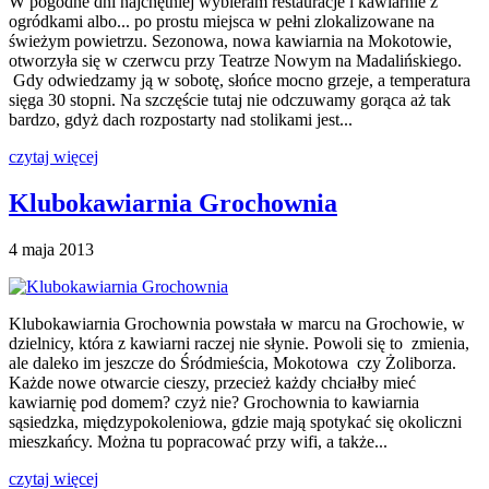
W pogodne dni najchętniej wybieram restauracje i kawiarnie z
ogródkami albo... po prostu miejsca w pełni zlokalizowane na
świeżym powietrzu. Sezonowa, nowa kawiarnia na Mokotowie,
otworzyła się w czerwcu przy Teatrze Nowym na Madalińskiego.
Gdy odwiedzamy ją w sobotę, słońce mocno grzeje, a temperatura
sięga 30 stopni. Na szczęście tutaj nie odczuwamy gorąca aż tak
bardzo, gdyż dach rozpostarty nad stolikami jest...
czytaj więcej
Klubokawiarnia Grochownia
4 maja 2013
Klubokawiarnia Grochownia powstała w marcu na Grochowie, w
dzielnicy, która z kawiarni raczej nie słynie. Powoli się to zmienia,
ale daleko im jeszcze do Śródmieścia, Mokotowa czy Żoliborza.
Każde nowe otwarcie cieszy, przecież każdy chciałby mieć
kawiarnię pod domem? czyż nie? Grochownia to kawiarnia
sąsiedzka, międzypokoleniowa, gdzie mają spotykać się okoliczni
mieszkańcy. Można tu popracować przy wifi, a także...
czytaj więcej