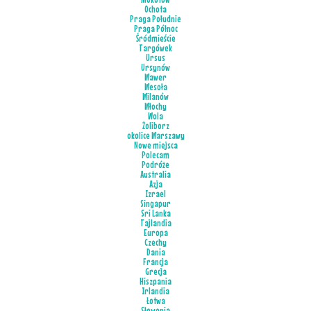
Ochota
Praga Południe
Praga Północ
Śródmieście
Targówek
Ursus
Ursynów
Wawer
Wesoła
Wilanów
Włochy
Wola
Żoliborz
okolice Warszawy
Nowe miejsca
Polecam
Podróże
Australia
Azja
Izrael
Singapur
Sri Lanka
Tajlandia
Europa
Czechy
Dania
Francja
Grecja
Hiszpania
Irlandia
Łotwa
Słowenia