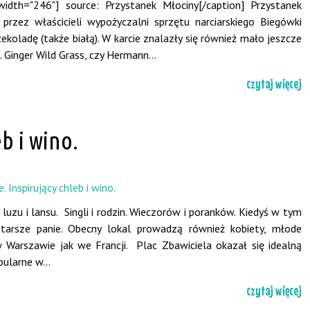
 width="246"] source: Przystanek Młociny[/caption] Przystanek
przez właścicieli wypożyczalni sprzętu narciarskiego Biegówki
koladę (także białą). W karcie znalazły się również mało jeszcze
 Ginger Wild Grass, czy Hermann...
czytaj więcej
b i wino.
 luzu i lansu. Singli i rodzin. Wieczorów i poranków. Kiedyś w tym
 starsze panie. Obecny lokal prowadzą również kobiety, młode
w Warszawie jak we Francji. Plac Zbawiciela okazał się idealną
pularne w...
czytaj więcej