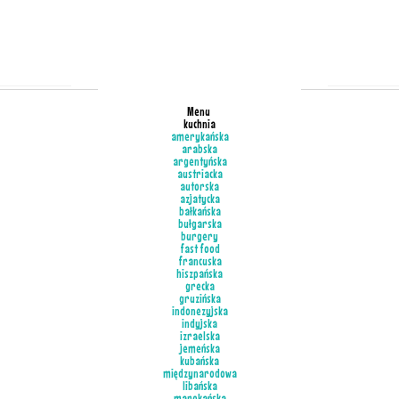
Menu
kuchnia
amerykańska
arabska
argentyńska
austriacka
autorska
azjatycka
bałkańska
bułgarska
burgery
fast food
francuska
hiszpańska
grecka
gruzińska
indonezyjska
indyjska
izraelska
jemeńska
kubańska
międzynarodowa
libańska
marokańska