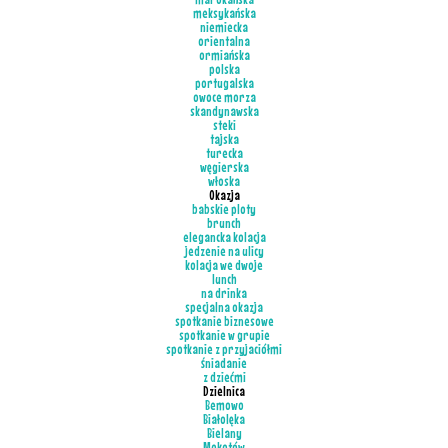
meksykańska
niemiecka
orientalna
ormiańska
polska
portugalska
owoce morza
skandynawska
steki
tajska
turecka
węgierska
włoska
Okazja
babskie ploty
brunch
elegancka kolacja
jedzenie na ulicy
kolacja we dwoje
lunch
na drinka
specjalna okazja
spotkanie biznesowe
spotkanie w grupie
spotkanie z przyjaciółmi
śniadanie
z dziećmi
Dzielnica
Bemowo
Białolęka
Bielany
Mokotów